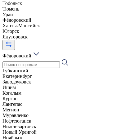
Тобольск
Тюмень
Урай
Фёдоровский
Ханты-Мансийск
Югорск
Ялуторовск
Фёдоровский
Губкинский
Екатеринбург
Заводоуковск
Ишим
Когалым
Курган
Лангепас
Мегион
Муравленко
Нефтеюганск
Нижневартовск
Новый Уренгой
Ноябрьск