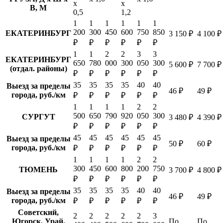
х
х
В, М
0,5
1,2
1
1
1
1
1
1
200
300
450
600
750
850
ЕКАТЕРИНБУРГ
3 150 ₽
4 100 ₽
₽
₽
₽
₽
₽
₽
1
1
2
2
3
3
ЕКАТЕРИНБУРГ
650
780
000
300
050
300
5 600 ₽
7 700 ₽
(отдал. районы)
₽
₽
₽
₽
₽
₽
35
35
35
35
40
40
Выезд за пределы
46 ₽
49 ₽
города, руб./км
₽
₽
₽
₽
₽
₽
1
1
1
1
2
2
500
650
790
920
050
300
СУРГУТ
3 480 ₽
4 390 ₽
₽
₽
₽
₽
₽
₽
45
45
45
45
45
45
Выезд за пределы
50 ₽
60 ₽
города, руб./км
₽
₽
₽
₽
₽
₽
1
1
1
1
2
2
300
450
600
800
200
750
ТЮМЕНЬ
3 700 ₽
4 800 ₽
₽
₽
₽
₽
₽
₽
35
35
35
35
40
40
Выезд за пределы
46 ₽
49 ₽
города, руб./км
₽
₽
₽
₽
₽
₽
Советский,
2
2
2
2
2
3
Югорск, Урай,
По
По