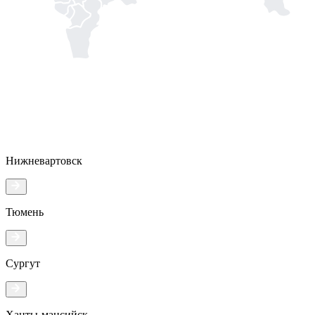
Нижневартовск
Тюмень
Сургут
Ханты-мансийск