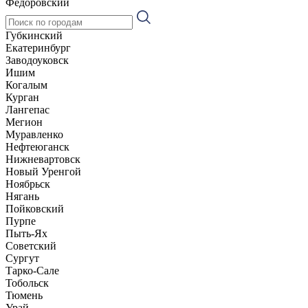
Фёдоровский
Губкинский
Екатеринбург
Заводоуковск
Ишим
Когалым
Курган
Лангепас
Мегион
Муравленко
Нефтеюганск
Нижневартовск
Новый Уренгой
Ноябрьск
Нягань
Пойковский
Пурпе
Пыть-Ях
Советский
Сургут
Тарко-Сале
Тобольск
Тюмень
Урай