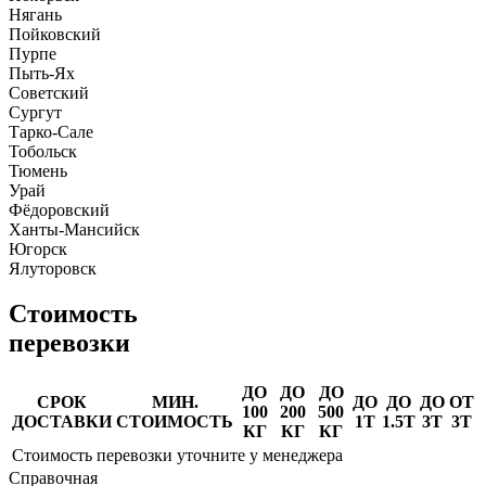
Нягань
Пойковский
Пурпе
Пыть-Ях
Советский
Сургут
Тарко-Сале
Тобольск
Тюмень
Урай
Фёдоровский
Ханты-Мансийск
Югорск
Ялуторовск
Стоимость
перевозки
ДО
ДО
ДО
СРОК
МИН.
ДО
ДО
ДО
ОТ
100
200
500
ДОСТАВКИ
СТОИМОСТЬ
1Т
1.5Т
3Т
3Т
КГ
КГ
КГ
Стоимость перевозки уточните у менеджера
Справочная