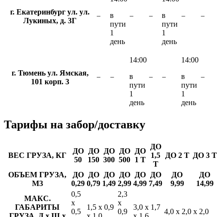
г. Екатеринбург ул. ул.
в
в
−
−
−
−
−
Лукиных, д. 3Г
пути
пути
1
1
день
день
14:00
14:00
г. Тюмень ул. Ямская,
в
в
−
−
−
−
−
101 корп. 3
пути
пути
1
1
день
день
Тарифы
на забор/доставку
ДО
ДО
ДО
ДО
ДО
ДО
ВЕС ГРУЗА, КГ
1,5
ДО 2 Т
ДО 3 Т
50
150
300
500
1 Т
Т
ОБЪЕМ ГРУЗА,
ДО
ДО
ДО
ДО
ДО
ДО
ДО
ДО
М3
0,29
0,79
1,49
2,99
4,99
7,49
9,99
14,99
0,5
2,3
МАКС.
х
х
ГАБАРИТЫ
1,5 х 0,9
3,0 х 1,7
0,5
0,9
4,0 х 2,0 х 2,0
ГРУЗА, Д х Ш х
х 1,0
х 1,6