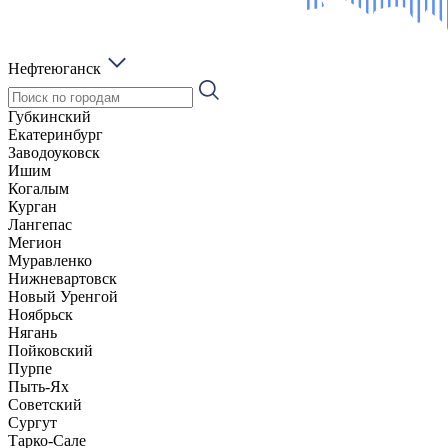
Нефтеюганск
Губкинский
Екатеринбург
Заводоуковск
Ишим
Когалым
Курган
Лангепас
Мегион
Муравленко
Нижневартовск
Новый Уренгой
Ноябрьск
Нягань
Пойковский
Пурпе
Пыть-Ях
Советский
Сургут
Тарко-Сале