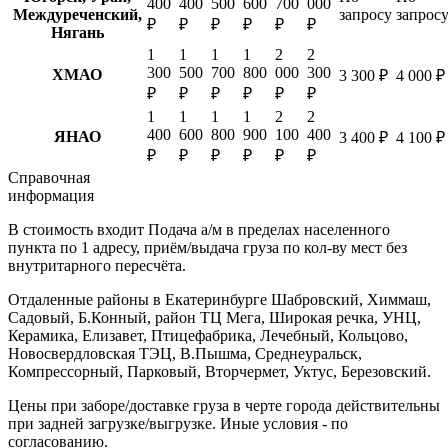
400
400
500
600
700
000
Междуреченский,
запросу
запрос
₽
₽
₽
₽
₽
₽
Нягань
1
1
1
1
2
2
300
500
700
800
000
300
ХМАО
3 300 ₽
4 000 ₽
₽
₽
₽
₽
₽
₽
1
1
1
1
2
2
400
600
800
900
100
400
ЯНАО
3 400 ₽
4 100 ₽
₽
₽
₽
₽
₽
₽
Справочная
информация
В стоимость входит
Подача а/м в пределах населенного
пункта по 1 адресу, приём/выдача груза по кол-ву мест без
внутритарного пересчёта.
Отдаленные районы в Екатеринбурге
Шабровский, Химмаш,
Садовый, Б.Конный, район ТЦ Мега, Широкая речка, УНЦ,
Керамика, Елизавет, Птицефабрика, Лечебный, Кольцово,
Новосвердловская ТЭЦ, В.Пышма, Среднеуральск,
Компрессорный, Парковый, Вторчермет, Уктус, Березовский.
Цены при заборе/доставке груза в черте города действительны
при задней загрузке/выгрузке. Иные условия - по
согласованию.