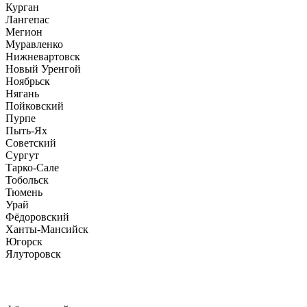
Курган
Лангепас
Мегион
Муравленко
Нижневартовск
Новый Уренгой
Ноябрьск
Нягань
Пойковский
Пурпе
Пыть-Ях
Советский
Сургут
Тарко-Сале
Тобольск
Тюмень
Урай
Фёдоровский
Ханты-Мансийск
Югорск
Ялуторовск