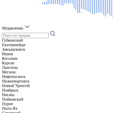
Муравленко
Губкинский
Екатеринбург
Заводоуковск
Ишим
Когалым
Курган
Лангепас
Мегион
Нефтеюганск
Нижневартовск
Новый Уренгой
Ноябрьск
Нягань
Пойковский
Пурпе
Пыть-Ях
Советский