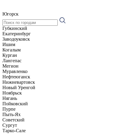
Югорск
Губкинский
Екатеринбург
Заводоуковск
Ишим
Когалым
Курган
Лангепас
Мегион
Муравленко
Нефтеюганск
Нижневартовск
Новый Уренгой
Ноябрьск
Нягань
Пойковский
Пурпе
Пыть-Ях
Советский
Сургут
Тарко-Сале