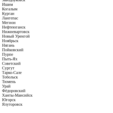
Ишим
Когалым
Курган
Лангепас
Мегион
Нефтеюганск
Нижневартовск
Новый Уренгой
Ноябрьск
Нягань
Пойковский
Пурпе
Пыть-Ях
Советский
Сургут
Тарко-Сале
Тобольск
Тюмень
Урай
Фёдоровский
Ханты-Мансийск
Югорск
Ялуторовск