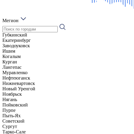
Мегион
Губкинский
Екатеринбург
Заводоуковск
Ишим
Когалым
Курган
Лангепас
Муравленко
Нефтеюганск
Нижневартовск
Новый Уренгой
Ноябрьск
Нягань
Пойковский
Пурпе
Пыть-Ях
Советский
Сургут
Тарко-Сале