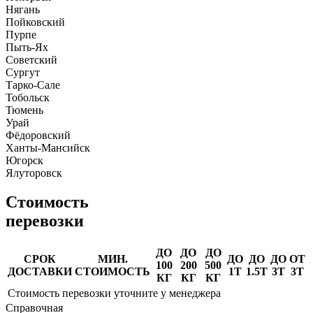
Нягань
Пойковский
Пурпе
Пыть-Ях
Советский
Сургут
Тарко-Сале
Тобольск
Тюмень
Урай
Фёдоровский
Ханты-Мансийск
Югорск
Ялуторовск
Стоимость
перевозки
ДО
ДО
ДО
СРОК
МИН.
ДО
ДО
ДО
ОТ
100
200
500
ДОСТАВКИ
СТОИМОСТЬ
1Т
1.5Т
3Т
3Т
КГ
КГ
КГ
Стоимость перевозки уточните у менеджера
Справочная