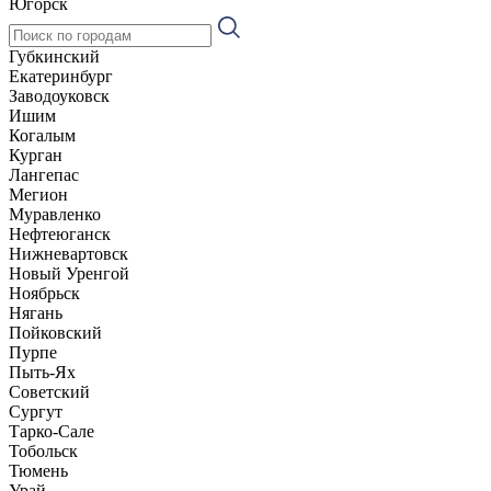
Югорск
Губкинский
Екатеринбург
Заводоуковск
Ишим
Когалым
Курган
Лангепас
Мегион
Муравленко
Нефтеюганск
Нижневартовск
Новый Уренгой
Ноябрьск
Нягань
Пойковский
Пурпе
Пыть-Ях
Советский
Сургут
Тарко-Сале
Тобольск
Тюмень
Урай