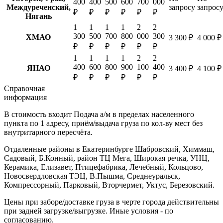
400
400
500
600
700
000
Междуреченский,
запросу
запрос
₽
₽
₽
₽
₽
₽
Нягань
1
1
1
1
2
2
300
500
700
800
000
300
ХМАО
3 300 ₽
4 000 ₽
₽
₽
₽
₽
₽
₽
1
1
1
1
2
2
400
600
800
900
100
400
ЯНАО
3 400 ₽
4 100 ₽
₽
₽
₽
₽
₽
₽
Справочная
информация
В стоимость входит
Подача а/м в пределах населенного
пункта по 1 адресу, приём/выдача груза по кол-ву мест без
внутритарного пересчёта.
Отдаленные районы в Екатеринбурге
Шабровский, Химмаш,
Садовый, Б.Конный, район ТЦ Мега, Широкая речка, УНЦ,
Керамика, Елизавет, Птицефабрика, Лечебный, Кольцово,
Новосвердловская ТЭЦ, В.Пышма, Среднеуральск,
Компрессорный, Парковый, Вторчермет, Уктус, Березовский.
Цены при заборе/доставке груза в черте города действительны
при задней загрузке/выгрузке. Иные условия - по
согласованию.