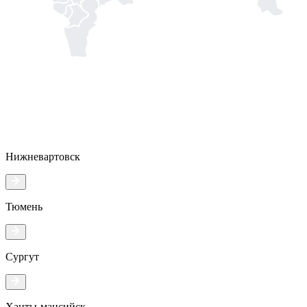
Нижневартовск
Тюмень
Сургут
Ханты-мансийск