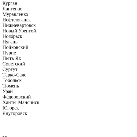
Курган
Лангепас
Муравленко
Нефтеюганск
Нижневартовск
Новый Уренгой
Ноябрьск
Нягань
Пойковский
Пурпе
Пыть-Ях
Советский
Сургут
Тарко-Сале
Тобольск
Тюмень
Урай
Фёдоровский
Ханты-Мансийск
Югорск
Ялуторовск