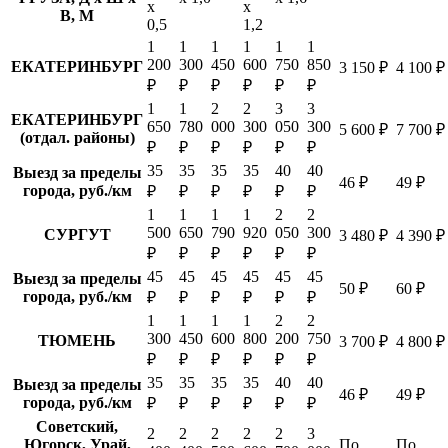
х
х
В, М
0,5
1,2
1
1
1
1
1
1
200
300
450
600
750
850
ЕКАТЕРИНБУРГ
3 150 ₽
4 100 ₽
₽
₽
₽
₽
₽
₽
1
1
2
2
3
3
ЕКАТЕРИНБУРГ
650
780
000
300
050
300
5 600 ₽
7 700 ₽
(отдал. районы)
₽
₽
₽
₽
₽
₽
35
35
35
35
40
40
Выезд за пределы
46 ₽
49 ₽
города, руб./км
₽
₽
₽
₽
₽
₽
1
1
1
1
2
2
500
650
790
920
050
300
СУРГУТ
3 480 ₽
4 390 ₽
₽
₽
₽
₽
₽
₽
45
45
45
45
45
45
Выезд за пределы
50 ₽
60 ₽
города, руб./км
₽
₽
₽
₽
₽
₽
1
1
1
1
2
2
300
450
600
800
200
750
ТЮМЕНЬ
3 700 ₽
4 800 ₽
₽
₽
₽
₽
₽
₽
35
35
35
35
40
40
Выезд за пределы
46 ₽
49 ₽
города, руб./км
₽
₽
₽
₽
₽
₽
Советский,
2
2
2
2
2
3
Югорск, Урай,
По
По