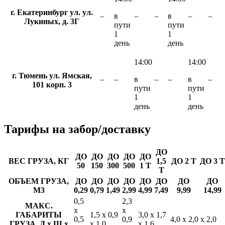
г. Екатеринбург ул. ул.
в
в
−
−
−
−
−
Лукиных, д. 3Г
пути
пути
1
1
день
день
14:00
14:00
г. Тюмень ул. Ямская,
в
в
−
−
−
−
−
101 корп. 3
пути
пути
1
1
день
день
Тарифы
на забор/доставку
ДО
ДО
ДО
ДО
ДО
ДО
ВЕС ГРУЗА, КГ
1,5
ДО 2 Т
ДО 3 Т
50
150
300
500
1 Т
Т
ОБЪЕМ ГРУЗА,
ДО
ДО
ДО
ДО
ДО
ДО
ДО
ДО
М3
0,29
0,79
1,49
2,99
4,99
7,49
9,99
14,99
0,5
2,3
МАКС.
х
х
ГАБАРИТЫ
1,5 х 0,9
3,0 х 1,7
0,5
0,9
4,0 х 2,0 х 2,0
ГРУЗА, Д х Ш х
х 1,0
х 1,6