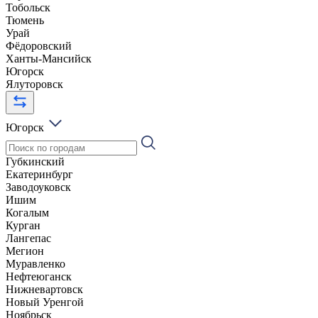
Тобольск
Тюмень
Урай
Фёдоровский
Ханты-Мансийск
Югорск
Ялуторовск
Югорск
Губкинский
Екатеринбург
Заводоуковск
Ишим
Когалым
Курган
Лангепас
Мегион
Муравленко
Нефтеюганск
Нижневартовск
Новый Уренгой
Ноябрьск