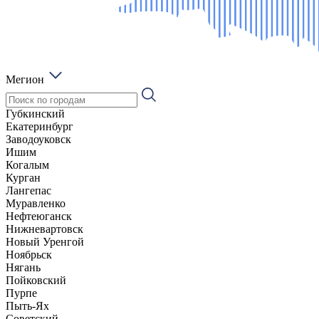
Мегион
Губкинский
Екатеринбург
Заводоуковск
Ишим
Когалым
Курган
Лангепас
Муравленко
Нефтеюганск
Нижневартовск
Новый Уренгой
Ноябрьск
Нягань
Пойковский
Пурпе
Пыть-Ях
Советский