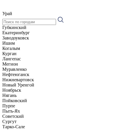
Урай
Губкинский
Екатеринбург
Заводоуковск
Ишим
Когалым
Курган
Лангепас
Мегион
Муравленко
Нефтеюганск
Нижневартовск
Новый Уренгой
Ноябрьск
Нягань
Пойковский
Пурпе
Пыть-Ях
Советский
Сургут
Тарко-Сале