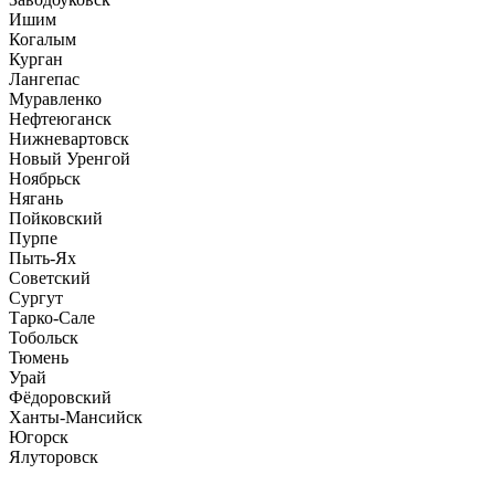
Ишим
Когалым
Курган
Лангепас
Муравленко
Нефтеюганск
Нижневартовск
Новый Уренгой
Ноябрьск
Нягань
Пойковский
Пурпе
Пыть-Ях
Советский
Сургут
Тарко-Сале
Тобольск
Тюмень
Урай
Фёдоровский
Ханты-Мансийск
Югорск
Ялуторовск