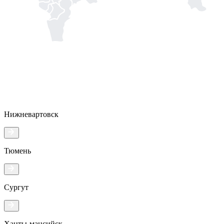
Нижневартовск
Тюмень
Сургут
Ханты-мансийск