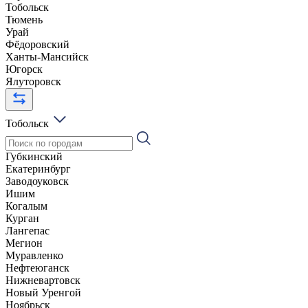
Тобольск
Тюмень
Урай
Фёдоровский
Ханты-Мансийск
Югорск
Ялуторовск
Тобольск
Губкинский
Екатеринбург
Заводоуковск
Ишим
Когалым
Курган
Лангепас
Мегион
Муравленко
Нефтеюганск
Нижневартовск
Новый Уренгой
Ноябрьск