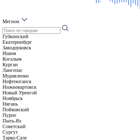
Мегион
Губкинский
Екатеринбург
Заводоуковск
Ишим
Когалым
Курган
Лангепас
Муравленко
Нефтеюганск
Нижневартовск
Новый Уренгой
Ноябрьск
Нягань
Пойковский
Пурпе
Пыть-Ях
Советский
Сургут
Тарко-Сале