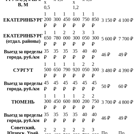
х
х
В, М
0,5
1,2
1
1
1
1
1
1
200
300
450
600
750
850
ЕКАТЕРИНБУРГ
3 150 ₽
4 100 ₽
₽
₽
₽
₽
₽
₽
1
1
2
2
3
3
ЕКАТЕРИНБУРГ
650
780
000
300
050
300
5 600 ₽
7 700 ₽
(отдал. районы)
₽
₽
₽
₽
₽
₽
35
35
35
35
40
40
Выезд за пределы
46 ₽
49 ₽
города, руб./км
₽
₽
₽
₽
₽
₽
1
1
1
1
2
2
500
650
790
920
050
300
СУРГУТ
3 480 ₽
4 390 ₽
₽
₽
₽
₽
₽
₽
45
45
45
45
45
45
Выезд за пределы
50 ₽
60 ₽
города, руб./км
₽
₽
₽
₽
₽
₽
1
1
1
1
2
2
300
450
600
800
200
750
ТЮМЕНЬ
3 700 ₽
4 800 ₽
₽
₽
₽
₽
₽
₽
35
35
35
35
40
40
Выезд за пределы
46 ₽
49 ₽
города, руб./км
₽
₽
₽
₽
₽
₽
Советский,
2
2
2
2
2
3
Югорск, Урай,
По
По