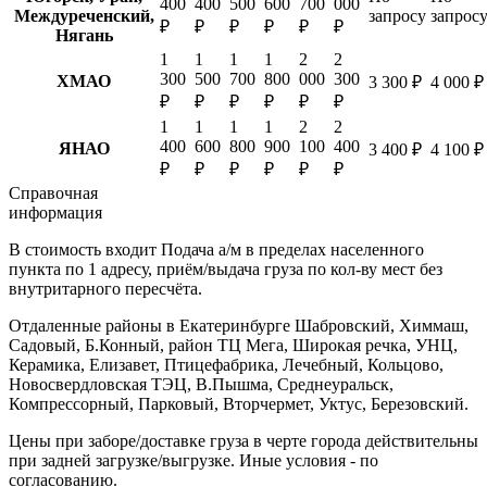
400
400
500
600
700
000
Междуреченский,
запросу
запрос
₽
₽
₽
₽
₽
₽
Нягань
1
1
1
1
2
2
300
500
700
800
000
300
ХМАО
3 300 ₽
4 000 ₽
₽
₽
₽
₽
₽
₽
1
1
1
1
2
2
400
600
800
900
100
400
ЯНАО
3 400 ₽
4 100 ₽
₽
₽
₽
₽
₽
₽
Справочная
информация
В стоимость входит
Подача а/м в пределах населенного
пункта по 1 адресу, приём/выдача груза по кол-ву мест без
внутритарного пересчёта.
Отдаленные районы в Екатеринбурге
Шабровский, Химмаш,
Садовый, Б.Конный, район ТЦ Мега, Широкая речка, УНЦ,
Керамика, Елизавет, Птицефабрика, Лечебный, Кольцово,
Новосвердловская ТЭЦ, В.Пышма, Среднеуральск,
Компрессорный, Парковый, Вторчермет, Уктус, Березовский.
Цены при заборе/доставке груза в черте города действительны
при задней загрузке/выгрузке. Иные условия - по
согласованию.