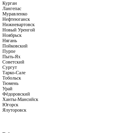
Курган
Лангепас
Муравленко
Нефтеюганск
Нижневартовск
Новый Уренгой
Ноябрьск
Нягань
Пойковский
Пурпе
Пыть-Ях
Советский
Сургут
Тарко-Сале
Тобольск
Тюмень
Урай
Фёдоровский
Ханты-Мансийск
Югорск
Ялуторовск