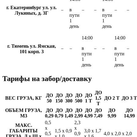
г. Екатеринбург ул. ул.
в
в
−
−
−
−
−
Лукиных, д. 3Г
пути
пути
1
1
день
день
14:00
14:00
г. Тюмень ул. Ямская,
в
в
−
−
−
−
−
101 корп. 3
пути
пути
1
1
день
день
Тарифы
на забор/доставку
ДО
ДО
ДО
ДО
ДО
ДО
ВЕС ГРУЗА, КГ
1,5
ДО 2 Т
ДО 3 Т
50
150
300
500
1 Т
Т
ОБЪЕМ ГРУЗА,
ДО
ДО
ДО
ДО
ДО
ДО
ДО
ДО
М3
0,29
0,79
1,49
2,99
4,99
7,49
9,99
14,99
0,5
2,3
МАКС.
х
х
ГАБАРИТЫ
1,5 х 0,9
3,0 х 1,7
0,5
0,9
4,0 х 2,0 х 2,0
ГРУЗА, Д х Ш х
х 1,0
х 1,6