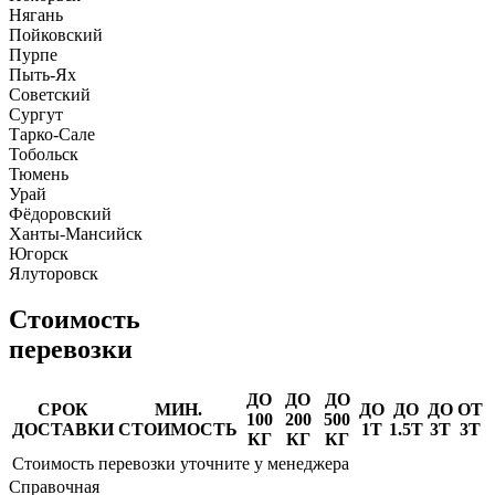
Нягань
Пойковский
Пурпе
Пыть-Ях
Советский
Сургут
Тарко-Сале
Тобольск
Тюмень
Урай
Фёдоровский
Ханты-Мансийск
Югорск
Ялуторовск
Стоимость
перевозки
ДО
ДО
ДО
СРОК
МИН.
ДО
ДО
ДО
ОТ
100
200
500
ДОСТАВКИ
СТОИМОСТЬ
1Т
1.5Т
3Т
3Т
КГ
КГ
КГ
Стоимость перевозки уточните у менеджера
Справочная