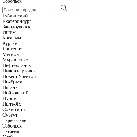
Тобольск
Губкинский
Екатеринбург
Заводоуковск
Ишим
Когалым
Курган
Лангепас
Мегион
Муравленко
Нефтеюганск
Нижневартовск
Новый Уренгой
Ноябрьск
Нягань
Пойковский
Пурпе
Пыть-Ях
Советский
Сургут
Тарко-Сале
Тобольск
Тюмень
Урай