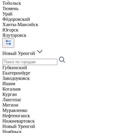
Тобольск
Тюмень
Урай
Фёдоровский
Ханты-Мансийск
Югорск
Ялуторовск
Новый Уренгой
Губкинский
Екатеринбург
Заводоуковск
Ишим
Когалым
Курган
Лангепас
Мегион
Муравленко
Нефтеюганск
Нижневартовск
Новый Уренгой
Ноябрьск