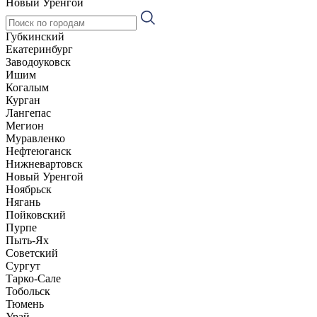
Новый Уренгой
Губкинский
Екатеринбург
Заводоуковск
Ишим
Когалым
Курган
Лангепас
Мегион
Муравленко
Нефтеюганск
Нижневартовск
Новый Уренгой
Ноябрьск
Нягань
Пойковский
Пурпе
Пыть-Ях
Советский
Сургут
Тарко-Сале
Тобольск
Тюмень
Урай