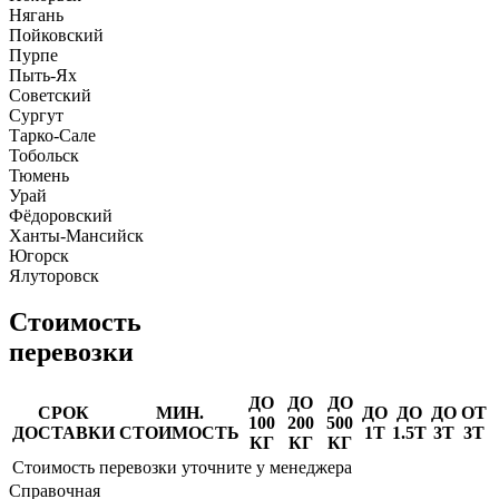
Нягань
Пойковский
Пурпе
Пыть-Ях
Советский
Сургут
Тарко-Сале
Тобольск
Тюмень
Урай
Фёдоровский
Ханты-Мансийск
Югорск
Ялуторовск
Стоимость
перевозки
ДО
ДО
ДО
СРОК
МИН.
ДО
ДО
ДО
ОТ
100
200
500
ДОСТАВКИ
СТОИМОСТЬ
1Т
1.5Т
3Т
3Т
КГ
КГ
КГ
Стоимость перевозки уточните у менеджера
Справочная