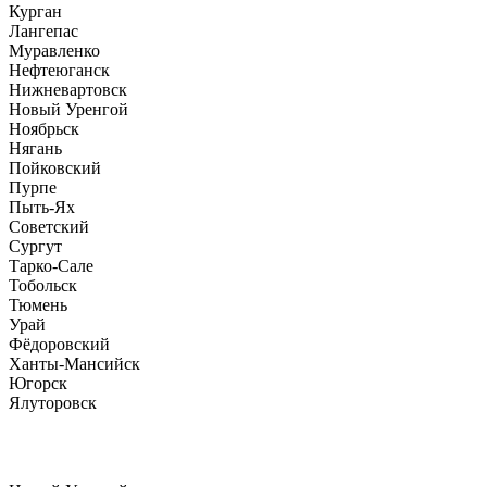
Курган
Лангепас
Муравленко
Нефтеюганск
Нижневартовск
Новый Уренгой
Ноябрьск
Нягань
Пойковский
Пурпе
Пыть-Ях
Советский
Сургут
Тарко-Сале
Тобольск
Тюмень
Урай
Фёдоровский
Ханты-Мансийск
Югорск
Ялуторовск