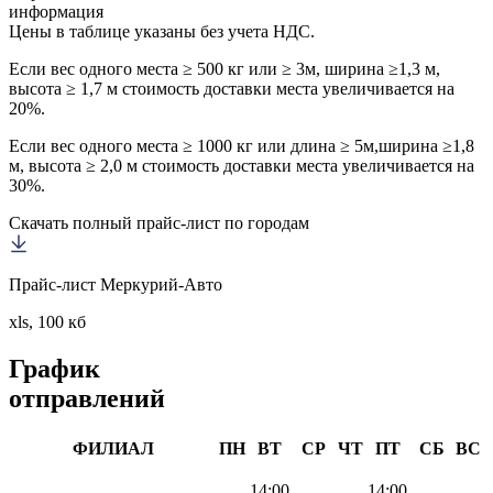
информация
Цены в таблице указаны без учета НДС.
Если вес одного места ≥ 500 кг или ≥ 3м, ширина ≥1,3 м,
высота ≥ 1,7 м стоимость доставки места увеличивается на
20%.
Если вес одного места ≥ 1000 кг или длина ≥ 5м,ширина ≥1,8
м, высота ≥ 2,0 м стоимость доставки места увеличивается на
30%.
Скачать полный прайс-лист по городам
Прайс-лист Меркурий-Авто
xls, 100 кб
График
отправлений
ФИЛИАЛ
ПН
ВТ
СР
ЧТ
ПТ
СБ
ВС
14:00
14:00