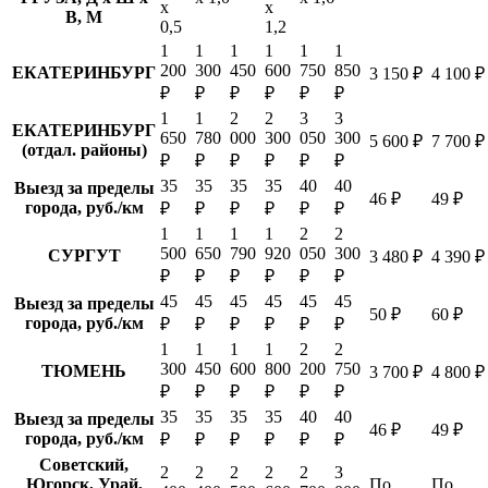
х
х
В, М
0,5
1,2
1
1
1
1
1
1
200
300
450
600
750
850
ЕКАТЕРИНБУРГ
3 150 ₽
4 100 ₽
₽
₽
₽
₽
₽
₽
1
1
2
2
3
3
ЕКАТЕРИНБУРГ
650
780
000
300
050
300
5 600 ₽
7 700 ₽
(отдал. районы)
₽
₽
₽
₽
₽
₽
35
35
35
35
40
40
Выезд за пределы
46 ₽
49 ₽
города, руб./км
₽
₽
₽
₽
₽
₽
1
1
1
1
2
2
500
650
790
920
050
300
СУРГУТ
3 480 ₽
4 390 ₽
₽
₽
₽
₽
₽
₽
45
45
45
45
45
45
Выезд за пределы
50 ₽
60 ₽
города, руб./км
₽
₽
₽
₽
₽
₽
1
1
1
1
2
2
300
450
600
800
200
750
ТЮМЕНЬ
3 700 ₽
4 800 ₽
₽
₽
₽
₽
₽
₽
35
35
35
35
40
40
Выезд за пределы
46 ₽
49 ₽
города, руб./км
₽
₽
₽
₽
₽
₽
Советский,
2
2
2
2
2
3
Югорск, Урай,
По
По