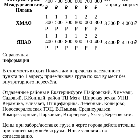
400
400
500
600
700
000
Междуреченский,
запросу
запрос
₽
₽
₽
₽
₽
₽
Нягань
1
1
1
1
2
2
300
500
700
800
000
300
ХМАО
3 300 ₽
4 000 ₽
₽
₽
₽
₽
₽
₽
1
1
1
1
2
2
400
600
800
900
100
400
ЯНАО
3 400 ₽
4 100 ₽
₽
₽
₽
₽
₽
₽
Справочная
информация
В стоимость входит
Подача а/м в пределах населенного
пункта по 1 адресу, приём/выдача груза по кол-ву мест без
внутритарного пересчёта.
Отдаленные районы в Екатеринбурге
Шабровский, Химмаш,
Садовый, Б.Конный, район ТЦ Мега, Широкая речка, УНЦ,
Керамика, Елизавет, Птицефабрика, Лечебный, Кольцово,
Новосвердловская ТЭЦ, В.Пышма, Среднеуральск,
Компрессорный, Парковый, Вторчермет, Уктус, Березовский.
Цены при заборе/доставке груза в черте города действительны
при задней загрузке/выгрузке. Иные условия - по
согласованию.