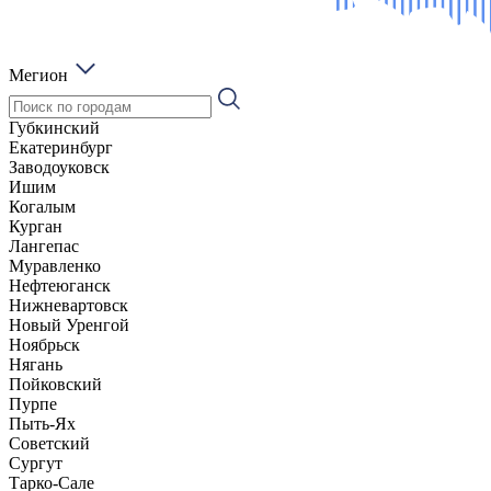
Мегион
Губкинский
Екатеринбург
Заводоуковск
Ишим
Когалым
Курган
Лангепас
Муравленко
Нефтеюганск
Нижневартовск
Новый Уренгой
Ноябрьск
Нягань
Пойковский
Пурпе
Пыть-Ях
Советский
Сургут
Тарко-Сале