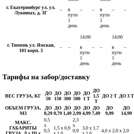
г. Екатеринбург ул. ул.
в
в
−
−
−
−
−
Лукиных, д. 3Г
пути
пути
1
1
день
день
14:00
14:00
г. Тюмень ул. Ямская,
в
в
−
−
−
−
−
101 корп. 3
пути
пути
1
1
день
день
Тарифы
на забор/доставку
ДО
ДО
ДО
ДО
ДО
ДО
ВЕС ГРУЗА, КГ
1,5
ДО 2 Т
ДО 3 Т
50
150
300
500
1 Т
Т
ОБЪЕМ ГРУЗА,
ДО
ДО
ДО
ДО
ДО
ДО
ДО
ДО
М3
0,29
0,79
1,49
2,99
4,99
7,49
9,99
14,99
0,5
2,3
МАКС.
х
х
ГАБАРИТЫ
1,5 х 0,9
3,0 х 1,7
0,5
0,9
4,0 х 2,0 х 2,0
ГРУЗА, Д х Ш х
х 1,0
х 1,6