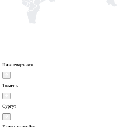
Нижневартовск
Тюмень
Сургут
Ханты-мансийск