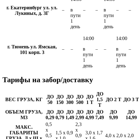
г. Екатеринбург ул. ул.
в
в
−
−
−
−
−
Лукиных, д. 3Г
пути
пути
1
1
день
день
14:00
14:00
г. Тюмень ул. Ямская,
в
в
−
−
−
−
−
101 корп. 3
пути
пути
1
1
день
день
Тарифы
на забор/доставку
ДО
ДО
ДО
ДО
ДО
ДО
ВЕС ГРУЗА, КГ
1,5
ДО 2 Т
ДО 3 Т
50
150
300
500
1 Т
Т
ОБЪЕМ ГРУЗА,
ДО
ДО
ДО
ДО
ДО
ДО
ДО
ДО
М3
0,29
0,79
1,49
2,99
4,99
7,49
9,99
14,99
0,5
2,3
МАКС.
х
х
ГАБАРИТЫ
1,5 х 0,9
3,0 х 1,7
0,5
0,9
4,0 х 2,0 х 2,0
ГРУЗА, Д х Ш х
х 1,0
х 1,6