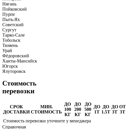
Нягань
Пойковский
Пурпе
Пыть-Ях
Советский
Сургут
Тарко-Сале
Тобольск
Тюмень
Урай
Фёдоровский
Ханты-Мансийск
Югорск
Ялуторовск
Стоимость
перевозки
ДО
ДО
ДО
СРОК
МИН.
ДО
ДО
ДО
ОТ
100
200
500
ДОСТАВКИ
СТОИМОСТЬ
1Т
1.5Т
3Т
3Т
КГ
КГ
КГ
Стоимость перевозки уточните у менеджера
Справочная