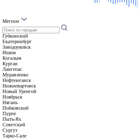
Мегион
Губкинский
Екатеринбург
Заводоуковск
Ишим
Когалым
Курган
Лангепас
Муравленко
Нефтеюганск
Нижневартовск
Новый Уренгой
Ноябрьск
Нягань
Пойковский
Пурпе
Пыть-Ях
Советский
Сургут
Тарко-Сале