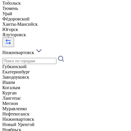
Тобольск
Тюмень
Урай
Фёдоровский
Ханты-Мансийск
Югорск
Ялуторовск
Нижневартовск
Губкинский
Екатеринбург
Заводоуковск
Ишим
Когалым
Курган
Лангепас
Мегион
Муравленко
Нефтеюганск
Нижневартовск
Новый Уренгой
Ноябрьск