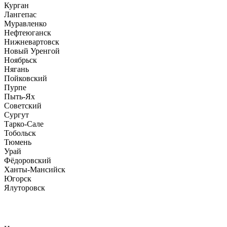
Курган
Лангепас
Муравленко
Нефтеюганск
Нижневартовск
Новый Уренгой
Ноябрьск
Нягань
Пойковский
Пурпе
Пыть-Ях
Советский
Сургут
Тарко-Сале
Тобольск
Тюмень
Урай
Фёдоровский
Ханты-Мансийск
Югорск
Ялуторовск