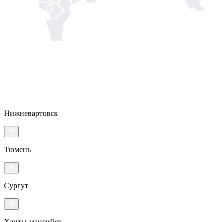
Нижневартовск
Тюмень
Сургут
Ханты-мансийск