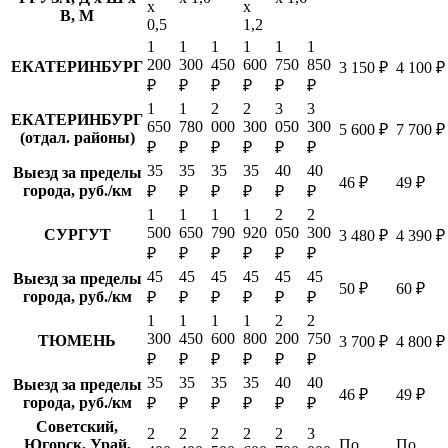
х
х
В, М
0,5
1,2
1
1
1
1
1
1
200
300
450
600
750
850
ЕКАТЕРИНБУРГ
3 150 ₽
4 100 ₽
₽
₽
₽
₽
₽
₽
1
1
2
2
3
3
ЕКАТЕРИНБУРГ
650
780
000
300
050
300
5 600 ₽
7 700 ₽
(отдал. районы)
₽
₽
₽
₽
₽
₽
35
35
35
35
40
40
Выезд за пределы
46 ₽
49 ₽
города, руб./км
₽
₽
₽
₽
₽
₽
1
1
1
1
2
2
500
650
790
920
050
300
СУРГУТ
3 480 ₽
4 390 ₽
₽
₽
₽
₽
₽
₽
45
45
45
45
45
45
Выезд за пределы
50 ₽
60 ₽
города, руб./км
₽
₽
₽
₽
₽
₽
1
1
1
1
2
2
300
450
600
800
200
750
ТЮМЕНЬ
3 700 ₽
4 800 ₽
₽
₽
₽
₽
₽
₽
35
35
35
35
40
40
Выезд за пределы
46 ₽
49 ₽
города, руб./км
₽
₽
₽
₽
₽
₽
Советский,
2
2
2
2
2
3
Югорск, Урай,
По
По