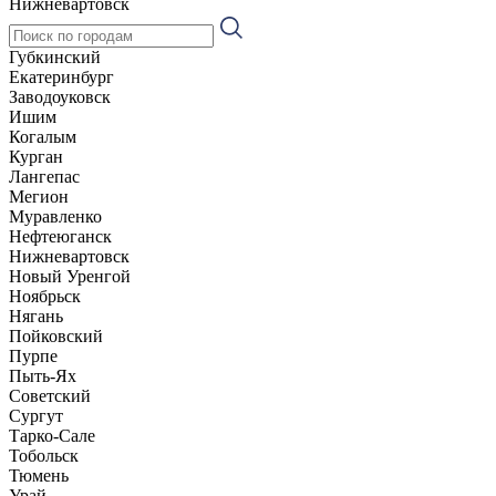
Нижневартовск
Губкинский
Екатеринбург
Заводоуковск
Ишим
Когалым
Курган
Лангепас
Мегион
Муравленко
Нефтеюганск
Нижневартовск
Новый Уренгой
Ноябрьск
Нягань
Пойковский
Пурпе
Пыть-Ях
Советский
Сургут
Тарко-Сале
Тобольск
Тюмень
Урай