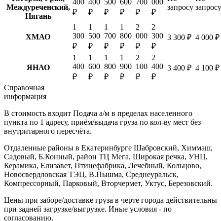
400
400
500
600
700
000
Междуреченский,
запросу
запрос
₽
₽
₽
₽
₽
₽
Нягань
1
1
1
1
2
2
300
500
700
800
000
300
ХМАО
3 300 ₽
4 000 ₽
₽
₽
₽
₽
₽
₽
1
1
1
1
2
2
400
600
800
900
100
400
ЯНАО
3 400 ₽
4 100 ₽
₽
₽
₽
₽
₽
₽
Справочная
информация
В стоимость входит
Подача а/м в пределах населенного
пункта по 1 адресу, приём/выдача груза по кол-ву мест без
внутритарного пересчёта.
Отдаленные районы в Екатеринбурге
Шабровский, Химмаш,
Садовый, Б.Конный, район ТЦ Мега, Широкая речка, УНЦ,
Керамика, Елизавет, Птицефабрика, Лечебный, Кольцово,
Новосвердловская ТЭЦ, В.Пышма, Среднеуральск,
Компрессорный, Парковый, Вторчермет, Уктус, Березовский.
Цены при заборе/доставке груза в черте города действительны
при задней загрузке/выгрузке. Иные условия - по
согласованию.