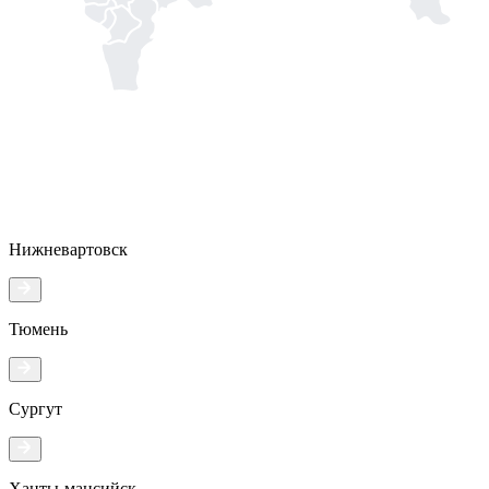
Нижневартовск
Тюмень
Сургут
Ханты-мансийск