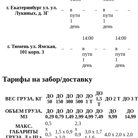
г. Екатеринбург ул. ул.
в
в
−
−
−
−
−
Лукиных, д. 3Г
пути
пути
1
1
день
день
14:00
14:00
г. Тюмень ул. Ямская,
в
в
−
−
−
−
−
101 корп. 3
пути
пути
1
1
день
день
Тарифы
на забор/доставку
ДО
ДО
ДО
ДО
ДО
ДО
ВЕС ГРУЗА, КГ
1,5
ДО 2 Т
ДО 3 Т
50
150
300
500
1 Т
Т
ОБЪЕМ ГРУЗА,
ДО
ДО
ДО
ДО
ДО
ДО
ДО
ДО
М3
0,29
0,79
1,49
2,99
4,99
7,49
9,99
14,99
0,5
2,3
МАКС.
х
х
ГАБАРИТЫ
1,5 х 0,9
3,0 х 1,7
0,5
0,9
4,0 х 2,0 х 2,0
ГРУЗА, Д х Ш х
х 1,0
х 1,6