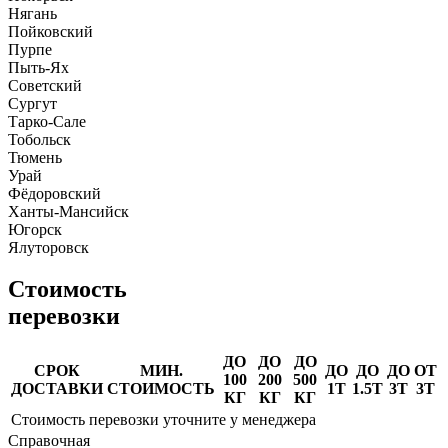
Нягань
Пойковский
Пурпе
Пыть-Ях
Советский
Сургут
Тарко-Сале
Тобольск
Тюмень
Урай
Фёдоровский
Ханты-Мансийск
Югорск
Ялуторовск
Стоимость
перевозки
ДО
ДО
ДО
СРОК
МИН.
ДО
ДО
ДО
ОТ
100
200
500
ДОСТАВКИ
СТОИМОСТЬ
1Т
1.5Т
3Т
3Т
КГ
КГ
КГ
Стоимость перевозки уточните у менеджера
Справочная