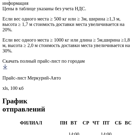
информация
Цены в таблице указаны без учета НДС.
Если вес одного места ≥ 500 кг или ≥ 3м, ширина ≥1,3 м,
высота ≥ 1,7 м стоимость доставки места увеличивается на
20%.
Если вес одного места ≥ 1000 кг или длина ≥ 5м,ширина ≥1,8
м, высота ≥ 2,0 м стоимость доставки места увеличивается на
30%.
Скачать полный прайс-лист по городам
Прайс-лист Меркурий-Авто
xls, 100 кб
График
отправлений
ФИЛИАЛ
ПН
ВТ
СР
ЧТ
ПТ
СБ
ВС
14:00
14:00