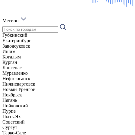
Мегион
Губкинский
Екатеринбург
Заводоуковск
Ишим
Когалым
Курган
Лангепас
Муравленко
Нефтеюганск
Нижневартовск
Новый Уренгой
Ноябрьск
Нягань
Пойковский
Пурпе
Пыть-Ях
Советский
Сургут
Тарко-Сале