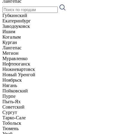
Лангепас
Губкинский
Екатеринбург
Заводоуковск
Ишим
Когалым
Курган
Лангепас
Мегион
Муравленко
Нефтеюганск
Нижневартовск
Новый Уренгой
Ноябрьск
Нягань
Пойковский
Пурпе
Пыть-Ях
Советский
Сургут
Тарко-Сале
Тобольск
Тюмень
Урай