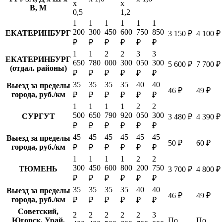
х
х
В, М
0,5
1,2
1
1
1
1
1
1
200
300
450
600
750
850
ЕКАТЕРИНБУРГ
3 150 ₽
4 100 ₽
₽
₽
₽
₽
₽
₽
1
1
2
2
3
3
ЕКАТЕРИНБУРГ
650
780
000
300
050
300
5 600 ₽
7 700 ₽
(отдал. районы)
₽
₽
₽
₽
₽
₽
35
35
35
35
40
40
Выезд за пределы
46 ₽
49 ₽
города, руб./км
₽
₽
₽
₽
₽
₽
1
1
1
1
2
2
500
650
790
920
050
300
СУРГУТ
3 480 ₽
4 390 ₽
₽
₽
₽
₽
₽
₽
45
45
45
45
45
45
Выезд за пределы
50 ₽
60 ₽
города, руб./км
₽
₽
₽
₽
₽
₽
1
1
1
1
2
2
300
450
600
800
200
750
ТЮМЕНЬ
3 700 ₽
4 800 ₽
₽
₽
₽
₽
₽
₽
35
35
35
35
40
40
Выезд за пределы
46 ₽
49 ₽
города, руб./км
₽
₽
₽
₽
₽
₽
Советский,
2
2
2
2
2
3
Югорск, Урай,
По
По