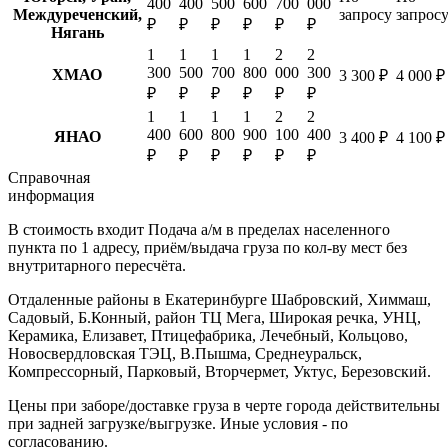
400
400
500
600
700
000
Междуреченский,
запросу
запрос
₽
₽
₽
₽
₽
₽
Нягань
1
1
1
1
2
2
300
500
700
800
000
300
ХМАО
3 300 ₽
4 000 ₽
₽
₽
₽
₽
₽
₽
1
1
1
1
2
2
400
600
800
900
100
400
ЯНАО
3 400 ₽
4 100 ₽
₽
₽
₽
₽
₽
₽
Справочная
информация
В стоимость входит
Подача а/м в пределах населенного
пункта по 1 адресу, приём/выдача груза по кол-ву мест без
внутритарного пересчёта.
Отдаленные районы в Екатеринбурге
Шабровский, Химмаш,
Садовый, Б.Конный, район ТЦ Мега, Широкая речка, УНЦ,
Керамика, Елизавет, Птицефабрика, Лечебный, Кольцово,
Новосвердловская ТЭЦ, В.Пышма, Среднеуральск,
Компрессорный, Парковый, Вторчермет, Уктус, Березовский.
Цены при заборе/доставке груза в черте города действительны
при задней загрузке/выгрузке. Иные условия - по
согласованию.