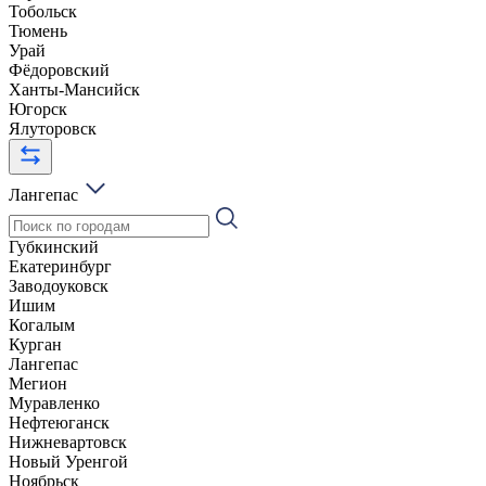
Тобольск
Тюмень
Урай
Фёдоровский
Ханты-Мансийск
Югорск
Ялуторовск
Лангепас
Губкинский
Екатеринбург
Заводоуковск
Ишим
Когалым
Курган
Лангепас
Мегион
Муравленко
Нефтеюганск
Нижневартовск
Новый Уренгой
Ноябрьск