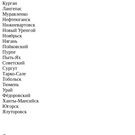
Курган
Лангепас
Муравленко
Нефтеюганск
Нижневартовск
Новый Уренгой
Ноябрьск
Нягань
Пойковский
Пурпе
Пыть-Ях
Советский
Сургут
Тарко-Сале
Тобольск
Тюмень
Урай
Фёдоровский
Ханты-Мансийск
Югорск
Ялуторовск