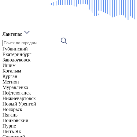
Лангепас
Губкинский
Екатеринбург
Заводоуковск
Ишим
Когалым
Курган
Мегион
Муравленко
Нефтеюганск
Нижневартовск
Новый Уренгой
Ноябрьск
Нягань
Пойковский
Пурпе
Пыть-Ях
Советский