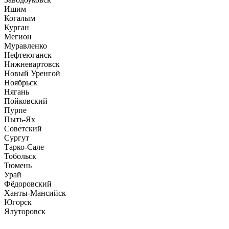
Ишим
Когалым
Курган
Мегион
Муравленко
Нефтеюганск
Нижневартовск
Новый Уренгой
Ноябрьск
Нягань
Пойковский
Пурпе
Пыть-Ях
Советский
Сургут
Тарко-Сале
Тобольск
Тюмень
Урай
Фёдоровский
Ханты-Мансийск
Югорск
Ялуторовск