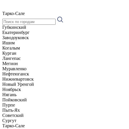
Тарко-Сале
Губкинский
Екатеринбург
Заводоуковск
Ишим
Когалым
Курган
Лангепас
Мегион
Муравленко
Нефтеюганск
Нижневартовск
Новый Уренгой
Ноябрьск
Нягань
Пойковский
Пурпе
Пыть-Ях
Советский
Сургут
Тарко-Сале