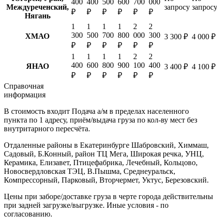
400
400
500
600
700
000
Междуреченский,
запросу
запрос
₽
₽
₽
₽
₽
₽
Нягань
1
1
1
1
2
2
300
500
700
800
000
300
ХМАО
3 300 ₽
4 000 ₽
₽
₽
₽
₽
₽
₽
1
1
1
1
2
2
400
600
800
900
100
400
ЯНАО
3 400 ₽
4 100 ₽
₽
₽
₽
₽
₽
₽
Справочная
информация
В стоимость входит
Подача а/м в пределах населенного
пункта по 1 адресу, приём/выдача груза по кол-ву мест без
внутритарного пересчёта.
Отдаленные районы в Екатеринбурге
Шабровский, Химмаш,
Садовый, Б.Конный, район ТЦ Мега, Широкая речка, УНЦ,
Керамика, Елизавет, Птицефабрика, Лечебный, Кольцово,
Новосвердловская ТЭЦ, В.Пышма, Среднеуральск,
Компрессорный, Парковый, Вторчермет, Уктус, Березовский.
Цены при заборе/доставке груза в черте города действительны
при задней загрузке/выгрузке. Иные условия - по
согласованию.