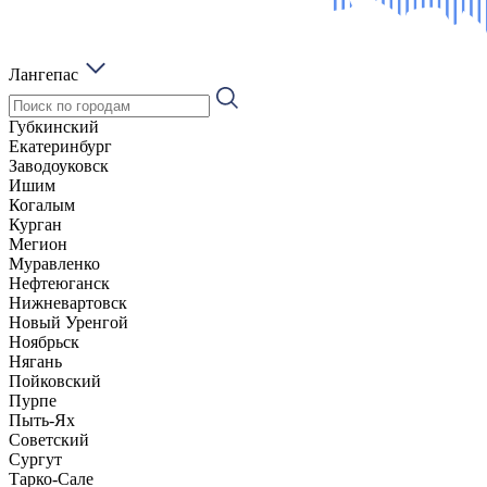
Лангепас
Губкинский
Екатеринбург
Заводоуковск
Ишим
Когалым
Курган
Мегион
Муравленко
Нефтеюганск
Нижневартовск
Новый Уренгой
Ноябрьск
Нягань
Пойковский
Пурпе
Пыть-Ях
Советский
Сургут
Тарко-Сале