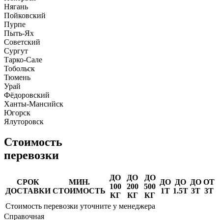
Нягань
Пойковский
Пурпе
Пыть-Ях
Советский
Сургут
Тарко-Сале
Тобольск
Тюмень
Урай
Фёдоровский
Ханты-Мансийск
Югорск
Ялуторовск
Стоимость
перевозки
ДО
ДО
ДО
СРОК
МИН.
ДО
ДО
ДО
ОТ
100
200
500
ДОСТАВКИ
СТОИМОСТЬ
1Т
1.5Т
3Т
3Т
КГ
КГ
КГ
Стоимость перевозки уточните у менеджера
Справочная