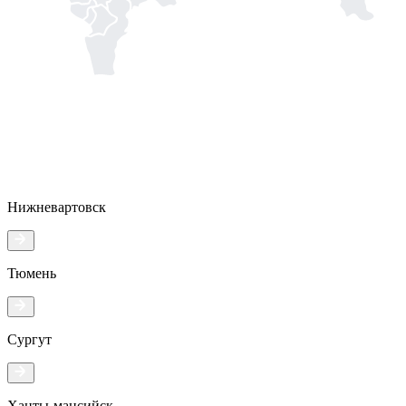
Нижневартовск
Тюмень
Сургут
Ханты-мансийск