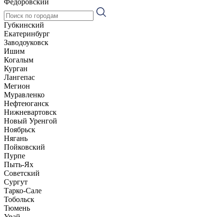
Фёдоровский
Губкинский
Екатеринбург
Заводоуковск
Ишим
Когалым
Курган
Лангепас
Мегион
Муравленко
Нефтеюганск
Нижневартовск
Новый Уренгой
Ноябрьск
Нягань
Пойковский
Пурпе
Пыть-Ях
Советский
Сургут
Тарко-Сале
Тобольск
Тюмень
Урай