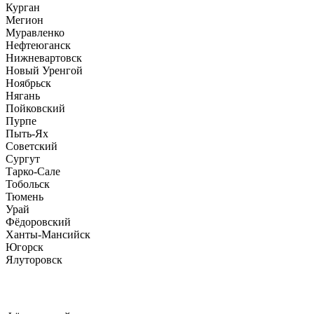
Курган
Мегион
Муравленко
Нефтеюганск
Нижневартовск
Новый Уренгой
Ноябрьск
Нягань
Пойковский
Пурпе
Пыть-Ях
Советский
Сургут
Тарко-Сале
Тобольск
Тюмень
Урай
Фёдоровский
Ханты-Мансийск
Югорск
Ялуторовск