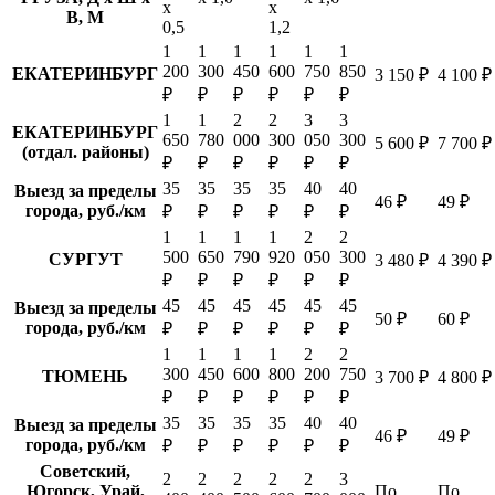
х
х
В, М
0,5
1,2
1
1
1
1
1
1
200
300
450
600
750
850
ЕКАТЕРИНБУРГ
3 150 ₽
4 100 ₽
₽
₽
₽
₽
₽
₽
1
1
2
2
3
3
ЕКАТЕРИНБУРГ
650
780
000
300
050
300
5 600 ₽
7 700 ₽
(отдал. районы)
₽
₽
₽
₽
₽
₽
35
35
35
35
40
40
Выезд за пределы
46 ₽
49 ₽
города, руб./км
₽
₽
₽
₽
₽
₽
1
1
1
1
2
2
500
650
790
920
050
300
СУРГУТ
3 480 ₽
4 390 ₽
₽
₽
₽
₽
₽
₽
45
45
45
45
45
45
Выезд за пределы
50 ₽
60 ₽
города, руб./км
₽
₽
₽
₽
₽
₽
1
1
1
1
2
2
300
450
600
800
200
750
ТЮМЕНЬ
3 700 ₽
4 800 ₽
₽
₽
₽
₽
₽
₽
35
35
35
35
40
40
Выезд за пределы
46 ₽
49 ₽
города, руб./км
₽
₽
₽
₽
₽
₽
Советский,
2
2
2
2
2
3
Югорск, Урай,
По
По