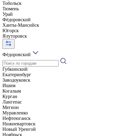
Тобольск
Тюмень
Урай
Фёдоровский
Ханты-Мансийск
Югорск
Ялуторовск
Фёдоровский
Губкинский
Екатеринбург
Заводоуковск
Ишим
Когалым
Курган
Лангепас
Мегион
Муравленко
Нефтеюганск
Нижневартовск
Новый Уренгой
Ноябрьск