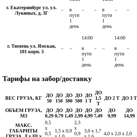
г. Екатеринбург ул. ул.
в
в
−
−
−
−
−
Лукиных, д. 3Г
пути
пути
1
1
день
день
14:00
14:00
г. Тюмень ул. Ямская,
в
в
−
−
−
−
−
101 корп. 3
пути
пути
1
1
день
день
Тарифы
на забор/доставку
ДО
ДО
ДО
ДО
ДО
ДО
ВЕС ГРУЗА, КГ
1,5
ДО 2 Т
ДО 3 Т
50
150
300
500
1 Т
Т
ОБЪЕМ ГРУЗА,
ДО
ДО
ДО
ДО
ДО
ДО
ДО
ДО
М3
0,29
0,79
1,49
2,99
4,99
7,49
9,99
14,99
0,5
2,3
МАКС.
х
х
ГАБАРИТЫ
1,5 х 0,9
3,0 х 1,7
0,5
0,9
4,0 х 2,0 х 2,0
ГРУЗА, Д х Ш х
х 1,0
х 1,6