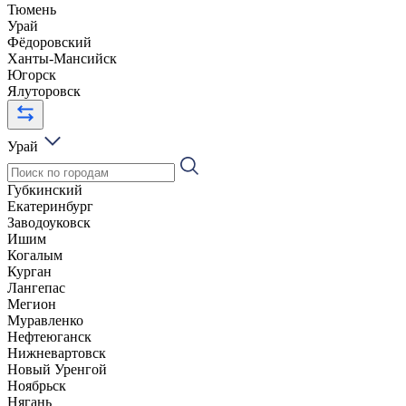
Тюмень
Урай
Фёдоровский
Ханты-Мансийск
Югорск
Ялуторовск
Урай
Губкинский
Екатеринбург
Заводоуковск
Ишим
Когалым
Курган
Лангепас
Мегион
Муравленко
Нефтеюганск
Нижневартовск
Новый Уренгой
Ноябрьск
Нягань