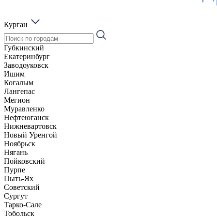
Курган
Губкинский
Екатеринбург
Заводоуковск
Ишим
Когалым
Лангепас
Мегион
Муравленко
Нефтеюганск
Нижневартовск
Новый Уренгой
Ноябрьск
Нягань
Пойковский
Пурпе
Пыть-Ях
Советский
Сургут
Тарко-Сале
Тобольск