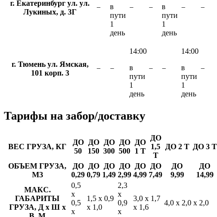
г. Екатеринбург ул. ул.
в
в
−
−
−
−
−
Лукиных, д. 3Г
пути
пути
1
1
день
день
14:00
14:00
г. Тюмень ул. Ямская,
в
в
−
−
−
−
−
101 корп. 3
пути
пути
1
1
день
день
Тарифы
на забор/доставку
ДО
ДО
ДО
ДО
ДО
ДО
ВЕС ГРУЗА, КГ
1,5
ДО 2 Т
ДО 3 Т
50
150
300
500
1 Т
Т
ОБЪЕМ ГРУЗА,
ДО
ДО
ДО
ДО
ДО
ДО
ДО
ДО
М3
0,29
0,79
1,49
2,99
4,99
7,49
9,99
14,99
0,5
2,3
МАКС.
х
х
ГАБАРИТЫ
1,5 х 0,9
3,0 х 1,7
0,5
0,9
4,0 х 2,0 х 2,0
ГРУЗА, Д х Ш х
х 1,0
х 1,6
х
х
В, М