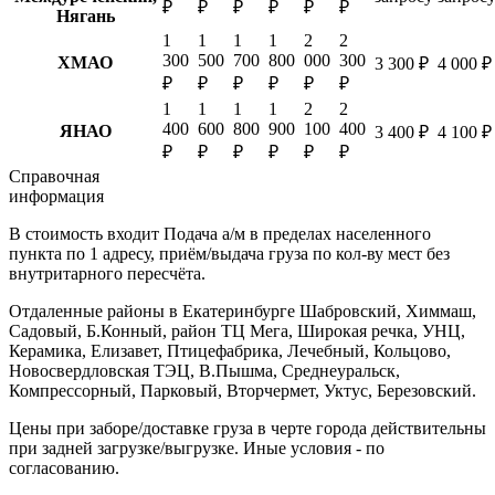
₽
₽
₽
₽
₽
₽
Нягань
1
1
1
1
2
2
300
500
700
800
000
300
ХМАО
3 300 ₽
4 000 ₽
₽
₽
₽
₽
₽
₽
1
1
1
1
2
2
400
600
800
900
100
400
ЯНАО
3 400 ₽
4 100 ₽
₽
₽
₽
₽
₽
₽
Справочная
информация
В стоимость входит
Подача а/м в пределах населенного
пункта по 1 адресу, приём/выдача груза по кол-ву мест без
внутритарного пересчёта.
Отдаленные районы в Екатеринбурге
Шабровский, Химмаш,
Садовый, Б.Конный, район ТЦ Мега, Широкая речка, УНЦ,
Керамика, Елизавет, Птицефабрика, Лечебный, Кольцово,
Новосвердловская ТЭЦ, В.Пышма, Среднеуральск,
Компрессорный, Парковый, Вторчермет, Уктус, Березовский.
Цены при заборе/доставке груза в черте города действительны
при задней загрузке/выгрузке. Иные условия - по
согласованию.