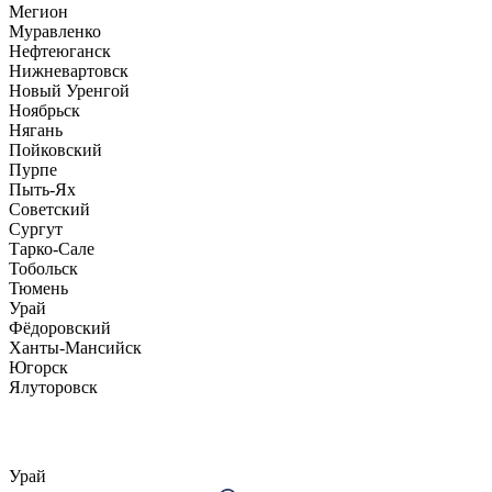
Мегион
Муравленко
Нефтеюганск
Нижневартовск
Новый Уренгой
Ноябрьск
Нягань
Пойковский
Пурпе
Пыть-Ях
Советский
Сургут
Тарко-Сале
Тобольск
Тюмень
Урай
Фёдоровский
Ханты-Мансийск
Югорск
Ялуторовск
Урай