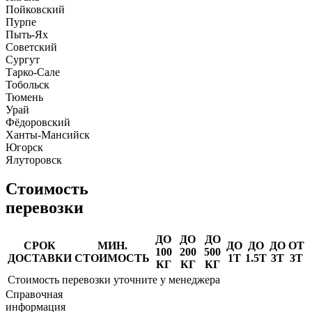
Пойковский
Пурпе
Пыть-Ях
Советский
Сургут
Тарко-Сале
Тобольск
Тюмень
Урай
Фёдоровский
Ханты-Мансийск
Югорск
Ялуторовск
Стоимость
перевозки
ДО
ДО
ДО
СРОК
МИН.
ДО
ДО
ДО
ОТ
100
200
500
ДОСТАВКИ
СТОИМОСТЬ
1Т
1.5Т
3Т
3Т
КГ
КГ
КГ
Стоимость перевозки уточните у менеджера
Справочная
информация