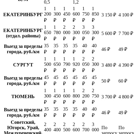
0,5
1,2
1
1
1
1
1
1
200
300
450
600
750
850
ЕКАТЕРИНБУРГ
3 150 ₽
4 100 ₽
₽
₽
₽
₽
₽
₽
1
1
2
2
3
3
ЕКАТЕРИНБУРГ
650
780
000
300
050
300
5 600 ₽
7 700 ₽
(отдал. районы)
₽
₽
₽
₽
₽
₽
35
35
35
35
40
40
Выезд за пределы
46 ₽
49 ₽
города, руб./км
₽
₽
₽
₽
₽
₽
1
1
1
1
2
2
500
650
790
920
050
300
СУРГУТ
3 480 ₽
4 390 ₽
₽
₽
₽
₽
₽
₽
45
45
45
45
45
45
Выезд за пределы
50 ₽
60 ₽
города, руб./км
₽
₽
₽
₽
₽
₽
1
1
1
1
2
2
300
450
600
800
200
750
ТЮМЕНЬ
3 700 ₽
4 800 ₽
₽
₽
₽
₽
₽
₽
35
35
35
35
40
40
Выезд за пределы
46 ₽
49 ₽
города, руб./км
₽
₽
₽
₽
₽
₽
Советский,
2
2
2
2
2
3
Югорск, Урай,
По
По
400
400
500
600
700
000
Междуреченский,
запросу
запрос