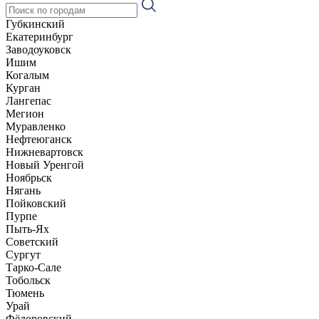
Губкинский
Екатеринбург
Заводоуковск
Ишим
Когалым
Курган
Лангепас
Мегион
Муравленко
Нефтеюганск
Нижневартовск
Новый Уренгой
Ноябрьск
Нягань
Пойковский
Пурпе
Пыть-Ях
Советский
Сургут
Тарко-Сале
Тобольск
Тюмень
Урай
Фёдоровский