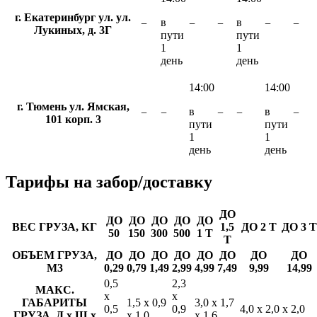
г. Екатеринбург ул. ул.
в
в
−
−
−
−
−
Лукиных, д. 3Г
пути
пути
1
1
день
день
14:00
14:00
г. Тюмень ул. Ямская,
в
в
−
−
−
−
−
101 корп. 3
пути
пути
1
1
день
день
Тарифы
на забор/доставку
ДО
ДО
ДО
ДО
ДО
ДО
ВЕС ГРУЗА, КГ
1,5
ДО 2 Т
ДО 3 Т
50
150
300
500
1 Т
Т
ОБЪЕМ ГРУЗА,
ДО
ДО
ДО
ДО
ДО
ДО
ДО
ДО
М3
0,29
0,79
1,49
2,99
4,99
7,49
9,99
14,99
0,5
2,3
МАКС.
х
х
ГАБАРИТЫ
1,5 х 0,9
3,0 х 1,7
0,5
0,9
4,0 х 2,0 х 2,0
ГРУЗА, Д х Ш х
х 1,0
х 1,6