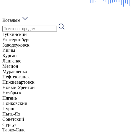
Когалым
Губкинский
Екатеринбург
Заводоуковск
Ишим
Курган
Лангепас
Мегион
Муравленко
Нефтеюганск
Нижневартовск
Новый Уренгой
Ноябрьск
Нягань
Пойковский
Пурпе
Пыть-Ях
Советский
Сургут
Тарко-Сале