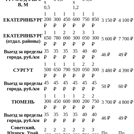
х
х
В, М
0,5
1,2
1
1
1
1
1
1
200
300
450
600
750
850
ЕКАТЕРИНБУРГ
3 150 ₽
4 100 ₽
₽
₽
₽
₽
₽
₽
1
1
2
2
3
3
ЕКАТЕРИНБУРГ
650
780
000
300
050
300
5 600 ₽
7 700 ₽
(отдал. районы)
₽
₽
₽
₽
₽
₽
35
35
35
35
40
40
Выезд за пределы
46 ₽
49 ₽
города, руб./км
₽
₽
₽
₽
₽
₽
1
1
1
1
2
2
500
650
790
920
050
300
СУРГУТ
3 480 ₽
4 390 ₽
₽
₽
₽
₽
₽
₽
45
45
45
45
45
45
Выезд за пределы
50 ₽
60 ₽
города, руб./км
₽
₽
₽
₽
₽
₽
1
1
1
1
2
2
300
450
600
800
200
750
ТЮМЕНЬ
3 700 ₽
4 800 ₽
₽
₽
₽
₽
₽
₽
35
35
35
35
40
40
Выезд за пределы
46 ₽
49 ₽
города, руб./км
₽
₽
₽
₽
₽
₽
Советский,
2
2
2
2
2
3
Югорск, Урай,
По
По