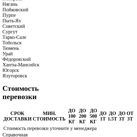
Нягань
Пойковский
Пурпе
Пыть-Ях
Советский
Сургут
Тарко-Сале
Тобольск
Тюмень
Урай
Фёдоровский
Ханты-Мансийск
Югорск
Ялуторовск
Стоимость
перевозки
ДО
ДО
ДО
СРОК
МИН.
ДО
ДО
ДО
ОТ
100
200
500
ДОСТАВКИ
СТОИМОСТЬ
1Т
1.5Т
3Т
3Т
КГ
КГ
КГ
Стоимость перевозки уточните у менеджера
Справочная