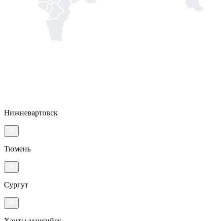
Нижневартовск
Тюмень
Сургут
Ханты-мансийск