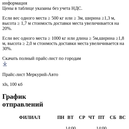
информация
Цены в таблице указаны без учета НДС.
Если вес одного места ≥ 500 кг или ≥ 3м, ширина ≥1,3 м,
высота ≥ 1,7 м стоимость доставки места увеличивается на
20%.
Если вес одного места ≥ 1000 кг или длина ≥ 5м,ширина ≥1,8
м, высота ≥ 2,0 м стоимость доставки места увеличивается на
30%.
Скачать полный прайс-лист по городам
Прайс-лист Меркурий-Авто
xls, 100 кб
График
отправлений
ФИЛИАЛ
ПН
ВТ
СР
ЧТ
ПТ
СБ
ВС
14:00
14:00