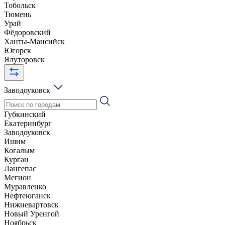
Тобольск
Тюмень
Урай
Фёдоровский
Ханты-Мансийск
Югорск
Ялуторовск
Заводоуковск
Губкинский
Екатеринбург
Заводоуковск
Ишим
Когалым
Курган
Лангепас
Мегион
Муравленко
Нефтеюганск
Нижневартовск
Новый Уренгой
Ноябрьск