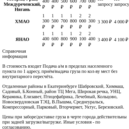
400
400
500
600
700
000
Междуреченский,
запросу
запрос
₽
₽
₽
₽
₽
₽
Нягань
1
1
1
1
2
2
300
500
700
800
000
300
ХМАО
3 300 ₽
4 000 ₽
₽
₽
₽
₽
₽
₽
1
1
1
1
2
2
400
600
800
900
100
400
ЯНАО
3 400 ₽
4 100 ₽
₽
₽
₽
₽
₽
₽
Справочная
информация
В стоимость входит
Подача а/м в пределах населенного
пункта по 1 адресу, приём/выдача груза по кол-ву мест без
внутритарного пересчёта.
Отдаленные районы в Екатеринбурге
Шабровский, Химмаш,
Садовый, Б.Конный, район ТЦ Мега, Широкая речка, УНЦ,
Керамика, Елизавет, Птицефабрика, Лечебный, Кольцово,
Новосвердловская ТЭЦ, В.Пышма, Среднеуральск,
Компрессорный, Парковый, Вторчермет, Уктус, Березовский.
Цены при заборе/доставке груза в черте города действительны
при задней загрузке/выгрузке. Иные условия - по
согласованию.