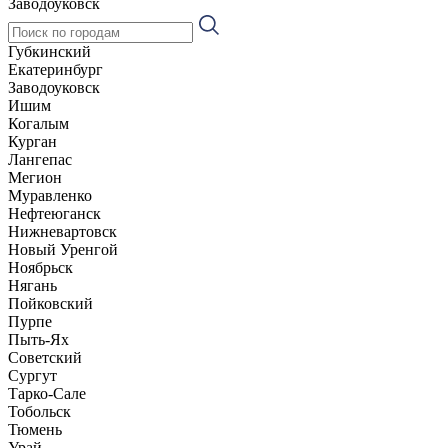
Заводоуковск
Губкинский
Екатеринбург
Заводоуковск
Ишим
Когалым
Курган
Лангепас
Мегион
Муравленко
Нефтеюганск
Нижневартовск
Новый Уренгой
Ноябрьск
Нягань
Пойковский
Пурпе
Пыть-Ях
Советский
Сургут
Тарко-Сале
Тобольск
Тюмень
Урай