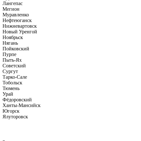
Лангепас
Мегион
Муравленко
Нефтеюганск
Нижневартовск
Новый Уренгой
Ноябрьск
Нягань
Пойковский
Пурпе
Пыть-Ях
Советский
Сургут
Тарко-Сале
Тобольск
Тюмень
Урай
Фёдоровский
Ханты-Мансийск
Югорск
Ялуторовск