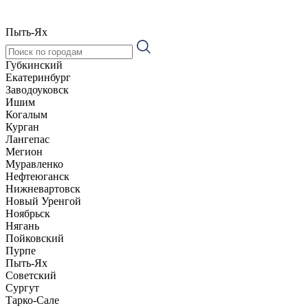
Пыть-Ях
Губкинский
Екатеринбург
Заводоуковск
Ишим
Когалым
Курган
Лангепас
Мегион
Муравленко
Нефтеюганск
Нижневартовск
Новый Уренгой
Ноябрьск
Нягань
Пойковский
Пурпе
Пыть-Ях
Советский
Сургут
Тарко-Сале