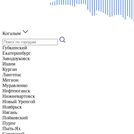
Когалым
Губкинский
Екатеринбург
Заводоуковск
Ишим
Курган
Лангепас
Мегион
Муравленко
Нефтеюганск
Нижневартовск
Новый Уренгой
Ноябрьск
Нягань
Пойковский
Пурпе
Пыть-Ях
Советский