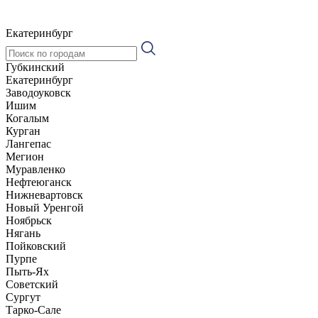
Екатеринбург
Губкинский
Екатеринбург
Заводоуковск
Ишим
Когалым
Курган
Лангепас
Мегион
Муравленко
Нефтеюганск
Нижневартовск
Новый Уренгой
Ноябрьск
Нягань
Пойковский
Пурпе
Пыть-Ях
Советский
Сургут
Тарко-Сале