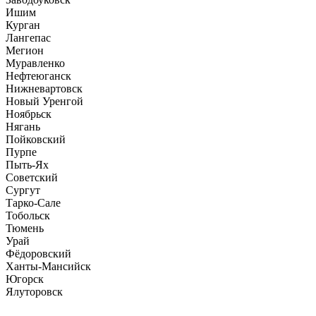
Ишим
Курган
Лангепас
Мегион
Муравленко
Нефтеюганск
Нижневартовск
Новый Уренгой
Ноябрьск
Нягань
Пойковский
Пурпе
Пыть-Ях
Советский
Сургут
Тарко-Сале
Тобольск
Тюмень
Урай
Фёдоровский
Ханты-Мансийск
Югорск
Ялуторовск