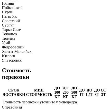
Нягань
Пойковский
Пурпе
Пыть-Ях
Советский
Сургут
Тарко-Сале
Тобольск
Тюмень
Урай
Фёдоровский
Ханты-Мансийск
Югорск
Ялуторовск
Стоимость
перевозки
ДО
ДО
ДО
СРОК
МИН.
ДО
ДО
ДО
ОТ
100
200
500
ДОСТАВКИ
СТОИМОСТЬ
1Т
1.5Т
3Т
3Т
КГ
КГ
КГ
Стоимость перевозки уточните у менеджера
Справочная