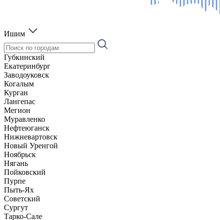
Ишим
Губкинский
Екатеринбург
Заводоуковск
Когалым
Курган
Лангепас
Мегион
Муравленко
Нефтеюганск
Нижневартовск
Новый Уренгой
Ноябрьск
Нягань
Пойковский
Пурпе
Пыть-Ях
Советский
Сургут
Тарко-Сале