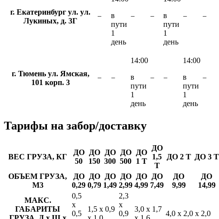
г. Екатеринбург ул. ул.
в
в
−
−
−
−
−
Лукиных, д. 3Г
пути
пути
1
1
день
день
14:00
14:00
г. Тюмень ул. Ямская,
в
в
−
−
−
−
−
101 корп. 3
пути
пути
1
1
день
день
Тарифы
на забор/доставку
ДО
ДО
ДО
ДО
ДО
ДО
ВЕС ГРУЗА, КГ
1,5
ДО 2 Т
ДО 3 Т
50
150
300
500
1 Т
Т
ОБЪЕМ ГРУЗА,
ДО
ДО
ДО
ДО
ДО
ДО
ДО
ДО
М3
0,29
0,79
1,49
2,99
4,99
7,49
9,99
14,99
0,5
2,3
МАКС.
х
х
ГАБАРИТЫ
1,5 х 0,9
3,0 х 1,7
0,5
0,9
4,0 х 2,0 х 2,0
ГРУЗА, Д х Ш х
х 1,0
х 1,6