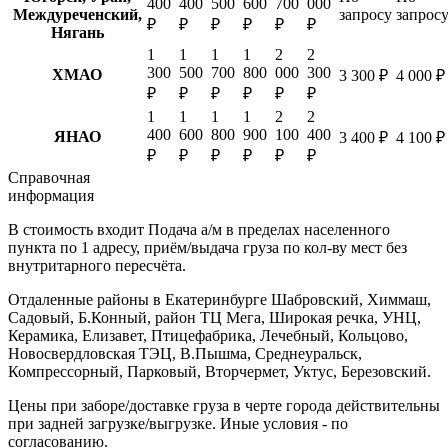
400
400
500
600
700
000
Междуреченский,
запросу
запрос
₽
₽
₽
₽
₽
₽
Нягань
1
1
1
1
2
2
300
500
700
800
000
300
ХМАО
3 300 ₽
4 000 ₽
₽
₽
₽
₽
₽
₽
1
1
1
1
2
2
400
600
800
900
100
400
ЯНАО
3 400 ₽
4 100 ₽
₽
₽
₽
₽
₽
₽
Справочная
информация
В стоимость входит
Подача а/м в пределах населенного
пункта по 1 адресу, приём/выдача груза по кол-ву мест без
внутритарного пересчёта.
Отдаленные районы в Екатеринбурге
Шабровский, Химмаш,
Садовый, Б.Конный, район ТЦ Мега, Широкая речка, УНЦ,
Керамика, Елизавет, Птицефабрика, Лечебный, Кольцово,
Новосвердловская ТЭЦ, В.Пышма, Среднеуральск,
Компрессорный, Парковый, Вторчермет, Уктус, Березовский.
Цены при заборе/доставке груза в черте города действительны
при задней загрузке/выгрузке. Иные условия - по
согласованию.