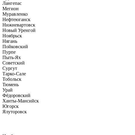
Лангепас
Мегион
Муравленко
Нефтеюганск
Нижневартовск
Новый Уренгой
Ноябрьск
Нягань
Пойковский
Пурпе
Пыть-Ях
Советский
Сургут
Тарко-Сале
Тобольск
Тюмень
Урай
Фёдоровский
Ханты-Мансийск
Югорск
Ялуторовск