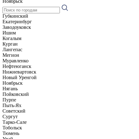
Ноябрьск
Губкинский
Екатеринбург
Заводоуковск
Ишим
Когалым
Курган
Лангепас
Мегион
Муравленко
Нефтеюганск
Нижневартовск
Новый Уренгой
Ноябрьск
Нягань
Пойковский
Пурпе
Пыть-Ях
Советский
Сургут
Тарко-Сале
Тобольск
Тюмень
Урай