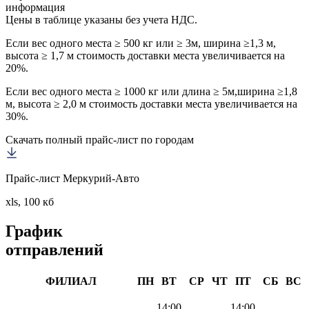
информация
Цены в таблице указаны без учета НДС.
Если вес одного места ≥ 500 кг или ≥ 3м, ширина ≥1,3 м,
высота ≥ 1,7 м стоимость доставки места увеличивается на
20%.
Если вес одного места ≥ 1000 кг или длина ≥ 5м,ширина ≥1,8
м, высота ≥ 2,0 м стоимость доставки места увеличивается на
30%.
Скачать полный прайс-лист по городам
Прайс-лист Меркурий-Авто
xls, 100 кб
График
отправлений
ФИЛИАЛ
ПН
ВТ
СР
ЧТ
ПТ
СБ
ВС
14:00
14:00