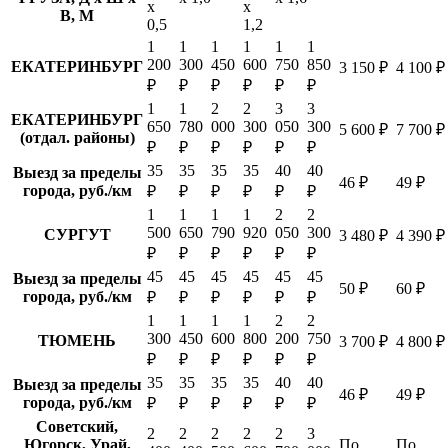
х
х
В, М
0,5
1,2
1
1
1
1
1
1
200
300
450
600
750
850
ЕКАТЕРИНБУРГ
3 150 ₽
4 100 ₽
₽
₽
₽
₽
₽
₽
1
1
2
2
3
3
ЕКАТЕРИНБУРГ
650
780
000
300
050
300
5 600 ₽
7 700 ₽
(отдал. районы)
₽
₽
₽
₽
₽
₽
35
35
35
35
40
40
Выезд за пределы
46 ₽
49 ₽
города, руб./км
₽
₽
₽
₽
₽
₽
1
1
1
1
2
2
500
650
790
920
050
300
СУРГУТ
3 480 ₽
4 390 ₽
₽
₽
₽
₽
₽
₽
45
45
45
45
45
45
Выезд за пределы
50 ₽
60 ₽
города, руб./км
₽
₽
₽
₽
₽
₽
1
1
1
1
2
2
300
450
600
800
200
750
ТЮМЕНЬ
3 700 ₽
4 800 ₽
₽
₽
₽
₽
₽
₽
35
35
35
35
40
40
Выезд за пределы
46 ₽
49 ₽
города, руб./км
₽
₽
₽
₽
₽
₽
Советский,
2
2
2
2
2
3
Югорск, Урай,
По
По