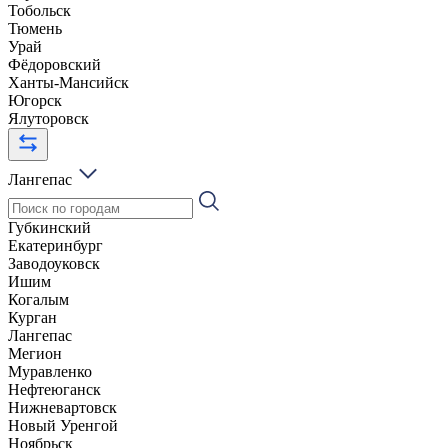
Тобольск
Тюмень
Урай
Фёдоровский
Ханты-Мансийск
Югорск
Ялуторовск
Лангепас
Губкинский
Екатеринбург
Заводоуковск
Ишим
Когалым
Курган
Лангепас
Мегион
Муравленко
Нефтеюганск
Нижневартовск
Новый Уренгой
Ноябрьск