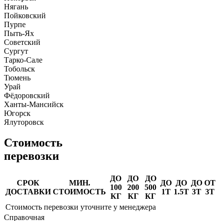
Нягань
Пойковский
Пурпе
Пыть-Ях
Советский
Сургут
Тарко-Сале
Тобольск
Тюмень
Урай
Фёдоровский
Ханты-Мансийск
Югорск
Ялуторовск
Стоимость
перевозки
ДО
ДО
ДО
СРОК
МИН.
ДО
ДО
ДО
ОТ
100
200
500
ДОСТАВКИ
СТОИМОСТЬ
1Т
1.5Т
3Т
3Т
КГ
КГ
КГ
Стоимость перевозки уточните у менеджера
Справочная