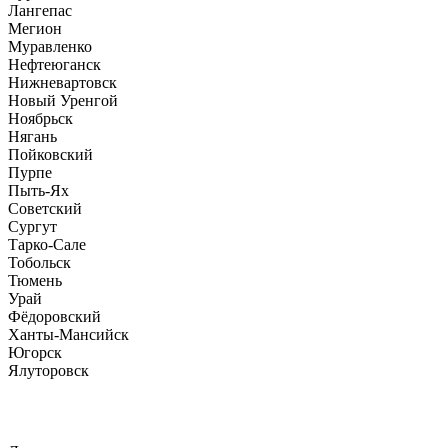
Лангепас
Мегион
Муравленко
Нефтеюганск
Нижневартовск
Новый Уренгой
Ноябрьск
Нягань
Пойковский
Пурпе
Пыть-Ях
Советский
Сургут
Тарко-Сале
Тобольск
Тюмень
Урай
Фёдоровский
Ханты-Мансийск
Югорск
Ялуторовск