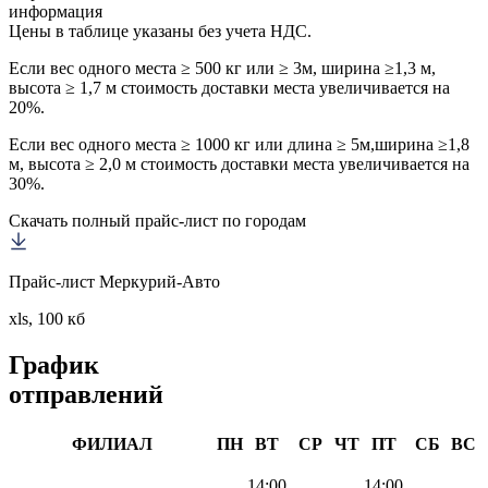
информация
Цены в таблице указаны без учета НДС.
Если вес одного места ≥ 500 кг или ≥ 3м, ширина ≥1,3 м,
высота ≥ 1,7 м стоимость доставки места увеличивается на
20%.
Если вес одного места ≥ 1000 кг или длина ≥ 5м,ширина ≥1,8
м, высота ≥ 2,0 м стоимость доставки места увеличивается на
30%.
Скачать полный прайс-лист по городам
Прайс-лист Меркурий-Авто
xls, 100 кб
График
отправлений
ФИЛИАЛ
ПН
ВТ
СР
ЧТ
ПТ
СБ
ВС
14:00
14:00