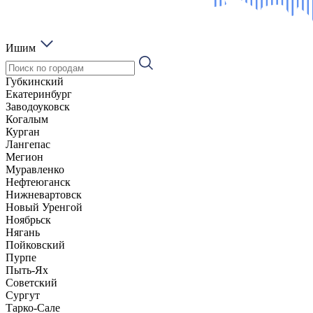
Ишим
Губкинский
Екатеринбург
Заводоуковск
Когалым
Курган
Лангепас
Мегион
Муравленко
Нефтеюганск
Нижневартовск
Новый Уренгой
Ноябрьск
Нягань
Пойковский
Пурпе
Пыть-Ях
Советский
Сургут
Тарко-Сале