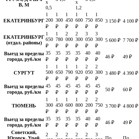
х
х
В, М
0,5
1,2
1
1
1
1
1
1
200
300
450
600
750
850
ЕКАТЕРИНБУРГ
3 150 ₽
4 100 ₽
₽
₽
₽
₽
₽
₽
1
1
2
2
3
3
ЕКАТЕРИНБУРГ
650
780
000
300
050
300
5 600 ₽
7 700 ₽
(отдал. районы)
₽
₽
₽
₽
₽
₽
35
35
35
35
40
40
Выезд за пределы
46 ₽
49 ₽
города, руб./км
₽
₽
₽
₽
₽
₽
1
1
1
1
2
2
500
650
790
920
050
300
СУРГУТ
3 480 ₽
4 390 ₽
₽
₽
₽
₽
₽
₽
45
45
45
45
45
45
Выезд за пределы
50 ₽
60 ₽
города, руб./км
₽
₽
₽
₽
₽
₽
1
1
1
1
2
2
300
450
600
800
200
750
ТЮМЕНЬ
3 700 ₽
4 800 ₽
₽
₽
₽
₽
₽
₽
35
35
35
35
40
40
Выезд за пределы
46 ₽
49 ₽
города, руб./км
₽
₽
₽
₽
₽
₽
Советский,
2
2
2
2
2
3
Югорск, Урай,
По
По