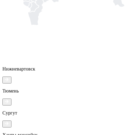
Нижневартовск
Тюмень
Сургут
Ханты-мансийск