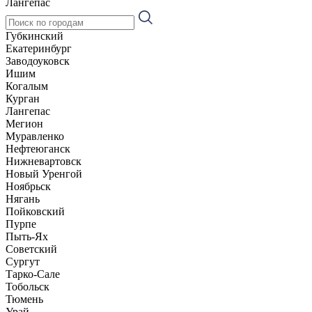
Лангепас
Губкинский
Екатеринбург
Заводоуковск
Ишим
Когалым
Курган
Лангепас
Мегион
Муравленко
Нефтеюганск
Нижневартовск
Новый Уренгой
Ноябрьск
Нягань
Пойковский
Пурпе
Пыть-Ях
Советский
Сургут
Тарко-Сале
Тобольск
Тюмень
Урай