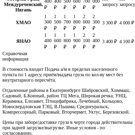
400
400
500
600
700
000
Междуреченский,
запросу
запрос
₽
₽
₽
₽
₽
₽
Нягань
1
1
1
1
2
2
300
500
700
800
000
300
ХМАО
3 300 ₽
4 000 ₽
₽
₽
₽
₽
₽
₽
1
1
1
1
2
2
400
600
800
900
100
400
ЯНАО
3 400 ₽
4 100 ₽
₽
₽
₽
₽
₽
₽
Справочная
информация
В стоимость входит
Подача а/м в пределах населенного
пункта по 1 адресу, приём/выдача груза по кол-ву мест без
внутритарного пересчёта.
Отдаленные районы в Екатеринбурге
Шабровский, Химмаш,
Садовый, Б.Конный, район ТЦ Мега, Широкая речка, УНЦ,
Керамика, Елизавет, Птицефабрика, Лечебный, Кольцово,
Новосвердловская ТЭЦ, В.Пышма, Среднеуральск,
Компрессорный, Парковый, Вторчермет, Уктус, Березовский.
Цены при заборе/доставке груза в черте города действительны
при задней загрузке/выгрузке. Иные условия - по
согласованию.