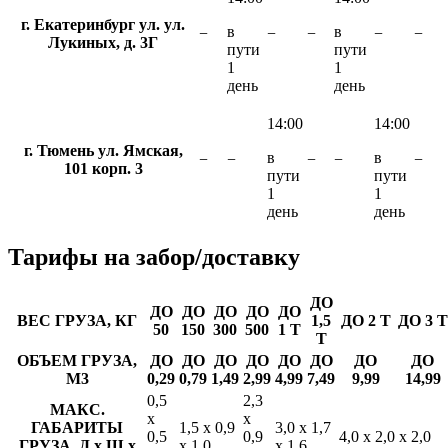
г. Екатеринбург ул. ул.
в
в
−
−
−
−
−
Лукиных, д. 3Г
пути
пути
1
1
день
день
14:00
14:00
г. Тюмень ул. Ямская,
в
в
−
−
−
−
−
101 корп. 3
пути
пути
1
1
день
день
Тарифы
на забор/доставку
ДО
ДО
ДО
ДО
ДО
ДО
ВЕС ГРУЗА, КГ
1,5
ДО 2 Т
ДО 3 Т
50
150
300
500
1 Т
Т
ОБЪЕМ ГРУЗА,
ДО
ДО
ДО
ДО
ДО
ДО
ДО
ДО
М3
0,29
0,79
1,49
2,99
4,99
7,49
9,99
14,99
0,5
2,3
МАКС.
х
х
ГАБАРИТЫ
1,5 х 0,9
3,0 х 1,7
0,5
0,9
4,0 х 2,0 х 2,0
ГРУЗА, Д х Ш х
х 1,0
х 1,6