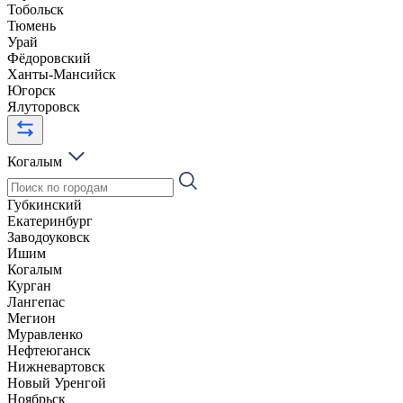
Тобольск
Тюмень
Урай
Фёдоровский
Ханты-Мансийск
Югорск
Ялуторовск
Когалым
Губкинский
Екатеринбург
Заводоуковск
Ишим
Когалым
Курган
Лангепас
Мегион
Муравленко
Нефтеюганск
Нижневартовск
Новый Уренгой
Ноябрьск