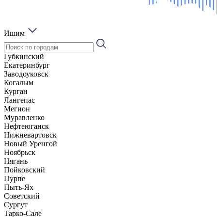
Ишим
Губкинский
Екатеринбург
Заводоуковск
Когалым
Курган
Лангепас
Мегион
Муравленко
Нефтеюганск
Нижневартовск
Новый Уренгой
Ноябрьск
Нягань
Пойковский
Пурпе
Пыть-Ях
Советский
Сургут
Тарко-Сале