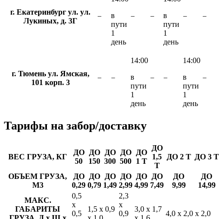
г. Екатеринбург ул. ул.
в
в
−
−
−
−
−
Лукиных, д. 3Г
пути
пути
1
1
день
день
14:00
14:00
г. Тюмень ул. Ямская,
в
в
−
−
−
−
−
101 корп. 3
пути
пути
1
1
день
день
Тарифы
на забор/доставку
ДО
ДО
ДО
ДО
ДО
ДО
ВЕС ГРУЗА, КГ
1,5
ДО 2 Т
ДО 3 Т
50
150
300
500
1 Т
Т
ОБЪЕМ ГРУЗА,
ДО
ДО
ДО
ДО
ДО
ДО
ДО
ДО
М3
0,29
0,79
1,49
2,99
4,99
7,49
9,99
14,99
0,5
2,3
МАКС.
х
х
ГАБАРИТЫ
1,5 х 0,9
3,0 х 1,7
0,5
0,9
4,0 х 2,0 х 2,0
ГРУЗА, Д х Ш х
х 1,0
х 1,6