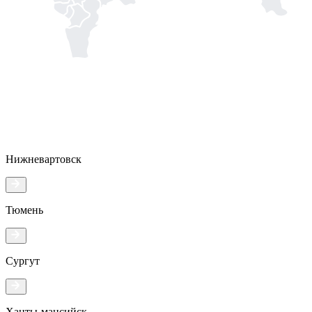
Нижневартовск
Тюмень
Сургут
Ханты-мансийск