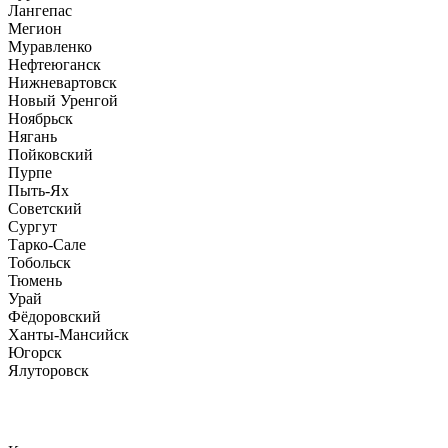
Лангепас
Мегион
Муравленко
Нефтеюганск
Нижневартовск
Новый Уренгой
Ноябрьск
Нягань
Пойковский
Пурпе
Пыть-Ях
Советский
Сургут
Тарко-Сале
Тобольск
Тюмень
Урай
Фёдоровский
Ханты-Мансийск
Югорск
Ялуторовск