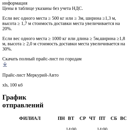
информация
Цены в таблице указаны без учета НДС.
Если вес одного места ≥ 500 кг или ≥ 3м, ширина ≥1,3 м,
высота ≥ 1,7 м стоимость доставки места увеличивается на
20%.
Если вес одного места ≥ 1000 кг или длина ≥ 5м,ширина ≥1,8
м, высота ≥ 2,0 м стоимость доставки места увеличивается на
30%.
Скачать полный прайс-лист по городам
Прайс-лист Меркурий-Авто
xls, 100 кб
График
отправлений
ФИЛИАЛ
ПН
ВТ
СР
ЧТ
ПТ
СБ
ВС
14:00
14:00