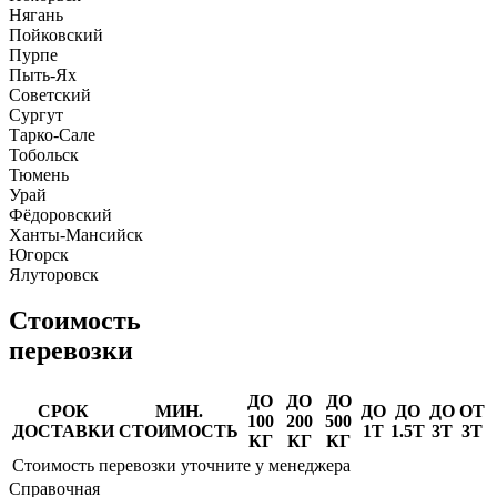
Нягань
Пойковский
Пурпе
Пыть-Ях
Советский
Сургут
Тарко-Сале
Тобольск
Тюмень
Урай
Фёдоровский
Ханты-Мансийск
Югорск
Ялуторовск
Стоимость
перевозки
ДО
ДО
ДО
СРОК
МИН.
ДО
ДО
ДО
ОТ
100
200
500
ДОСТАВКИ
СТОИМОСТЬ
1Т
1.5Т
3Т
3Т
КГ
КГ
КГ
Стоимость перевозки уточните у менеджера
Справочная