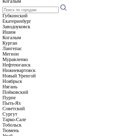
Когалым
Губкинский
Екатеринбург
Заводоуковск
Ишим
Когалым
Курган
Лангепас
Мегион
Муравленко
Нефтеюганск
Нижневартовск
Новый Уренгой
Ноябрьск
Нягань
Пойковский
Пурпе
Пыть-Ях
Советский
Сургут
Тарко-Сале
Тобольск
Тюмень
Урай