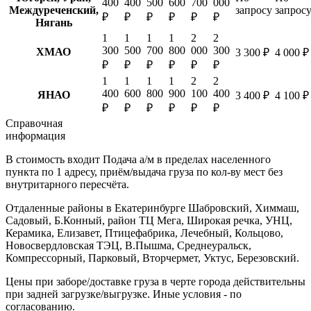
400
400
500
600
700
000
Междуреченский,
запросу
запрос
₽
₽
₽
₽
₽
₽
Нягань
1
1
1
1
2
2
300
500
700
800
000
300
ХМАО
3 300 ₽
4 000 ₽
₽
₽
₽
₽
₽
₽
1
1
1
1
2
2
400
600
800
900
100
400
ЯНАО
3 400 ₽
4 100 ₽
₽
₽
₽
₽
₽
₽
Справочная
информация
В стоимость входит
Подача а/м в пределах населенного
пункта по 1 адресу, приём/выдача груза по кол-ву мест без
внутритарного пересчёта.
Отдаленные районы в Екатеринбурге
Шабровский, Химмаш,
Садовый, Б.Конный, район ТЦ Мега, Широкая речка, УНЦ,
Керамика, Елизавет, Птицефабрика, Лечебный, Кольцово,
Новосвердловская ТЭЦ, В.Пышма, Среднеуральск,
Компрессорный, Парковый, Вторчермет, Уктус, Березовский.
Цены при заборе/доставке груза в черте города действительны
при задней загрузке/выгрузке. Иные условия - по
согласованию.