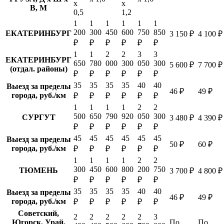
х
х
В, М
0,5
1,2
1
1
1
1
1
1
200
300
450
600
750
850
ЕКАТЕРИНБУРГ
3 150 ₽
4 100 ₽
₽
₽
₽
₽
₽
₽
1
1
2
2
3
3
ЕКАТЕРИНБУРГ
650
780
000
300
050
300
5 600 ₽
7 700 ₽
(отдал. районы)
₽
₽
₽
₽
₽
₽
35
35
35
35
40
40
Выезд за пределы
46 ₽
49 ₽
города, руб./км
₽
₽
₽
₽
₽
₽
1
1
1
1
2
2
500
650
790
920
050
300
СУРГУТ
3 480 ₽
4 390 ₽
₽
₽
₽
₽
₽
₽
45
45
45
45
45
45
Выезд за пределы
50 ₽
60 ₽
города, руб./км
₽
₽
₽
₽
₽
₽
1
1
1
1
2
2
300
450
600
800
200
750
ТЮМЕНЬ
3 700 ₽
4 800 ₽
₽
₽
₽
₽
₽
₽
35
35
35
35
40
40
Выезд за пределы
46 ₽
49 ₽
города, руб./км
₽
₽
₽
₽
₽
₽
Советский,
2
2
2
2
2
3
Югорск, Урай,
По
По