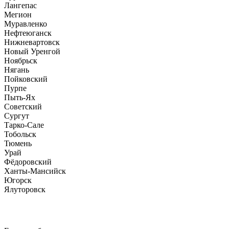
Лангепас
Мегион
Муравленко
Нефтеюганск
Нижневартовск
Новый Уренгой
Ноябрьск
Нягань
Пойковский
Пурпе
Пыть-Ях
Советский
Сургут
Тарко-Сале
Тобольск
Тюмень
Урай
Фёдоровский
Ханты-Мансийск
Югорск
Ялуторовск