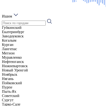
Ишим
Губкинский
Екатеринбург
Заводоуковск
Когалым
Курган
Лангепас
Мегион
Муравленко
Нефтеюганск
Нижневартовск
Новый Уренгой
Ноябрьск
Нягань
Пойковский
Пурпе
Пыть-Ях
Советский
Сургут
Тарко-Сале