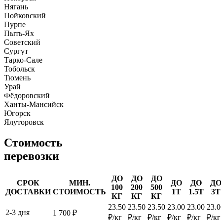
Нягань
Пойковский
Пурпе
Пыть-Ях
Советский
Сургут
Тарко-Сале
Тобольск
Тюмень
Урай
Фёдоровский
Ханты-Мансийск
Югорск
Ялуторовск
Стоимость
перевозки
ДО
ДО
ДО
СРОК
МИН.
ДО
ДО
Д
100
200
500
ДОСТАВКИ
СТОИМОСТЬ
1Т
1.5Т
3Т
КГ
КГ
КГ
23.50
23.50
23.50
23.00
23.00
23.0
2-3 дня
1 700 ₽
₽/кг
₽/кг
₽/кг
₽/кг
₽/кг
₽/кг