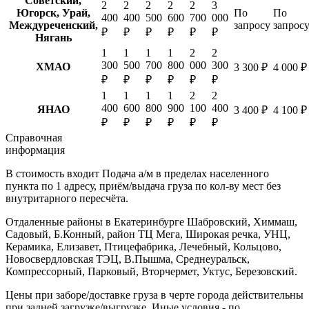
Советский,
2
2
2
2
2
3
Югорск, Урай,
По
По
400
400
500
600
700
000
Междуреченский,
запросу
запрос
₽
₽
₽
₽
₽
₽
Нягань
1
1
1
1
2
2
300
500
700
800
000
300
ХМАО
3 300 ₽
4 000 ₽
₽
₽
₽
₽
₽
₽
1
1
1
1
2
2
400
600
800
900
100
400
ЯНАО
3 400 ₽
4 100 ₽
₽
₽
₽
₽
₽
₽
Справочная
информация
В стоимость входит
Подача а/м в пределах населенного
пункта по 1 адресу, приём/выдача груза по кол-ву мест без
внутритарного пересчёта.
Отдаленные районы в Екатеринбурге
Шабровский, Химмаш,
Садовый, Б.Конный, район ТЦ Мега, Широкая речка, УНЦ,
Керамика, Елизавет, Птицефабрика, Лечебный, Кольцово,
Новосвердловская ТЭЦ, В.Пышма, Среднеуральск,
Компрессорный, Парковый, Вторчермет, Уктус, Березовский.
Цены при заборе/доставке груза в черте города действительны
при задней загрузке/выгрузке. Иные условия - по