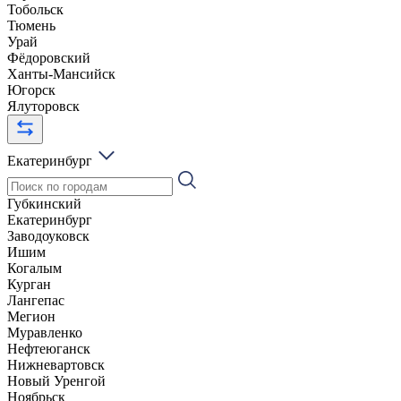
Тобольск
Тюмень
Урай
Фёдоровский
Ханты-Мансийск
Югорск
Ялуторовск
Екатеринбург
Губкинский
Екатеринбург
Заводоуковск
Ишим
Когалым
Курган
Лангепас
Мегион
Муравленко
Нефтеюганск
Нижневартовск
Новый Уренгой
Ноябрьск