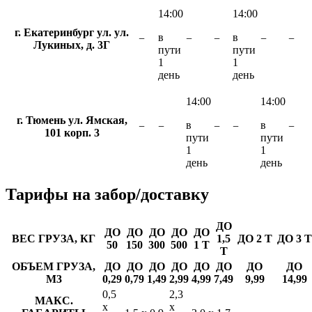
14:00
14:00
г. Екатеринбург ул. ул.
в
в
−
−
−
−
−
Лукиных, д. 3Г
пути
пути
1
1
день
день
14:00
14:00
г. Тюмень ул. Ямская,
в
в
−
−
−
−
−
101 корп. 3
пути
пути
1
1
день
день
Тарифы
на забор/доставку
ДО
ДО
ДО
ДО
ДО
ДО
ВЕС ГРУЗА, КГ
1,5
ДО 2 Т
ДО 3 Т
50
150
300
500
1 Т
Т
ОБЪЕМ ГРУЗА,
ДО
ДО
ДО
ДО
ДО
ДО
ДО
ДО
М3
0,29
0,79
1,49
2,99
4,99
7,49
9,99
14,99
0,5
2,3
МАКС.
х
х