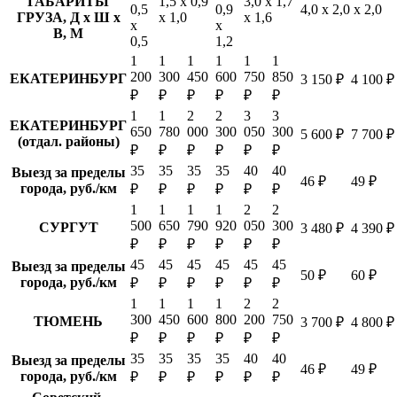
ГАБАРИТЫ
1,5 х 0,9
3,0 х 1,7
0,5
0,9
4,0 х 2,0 х 2,0
ГРУЗА, Д х Ш х
х 1,0
х 1,6
х
х
В, М
0,5
1,2
1
1
1
1
1
1
200
300
450
600
750
850
ЕКАТЕРИНБУРГ
3 150 ₽
4 100 ₽
₽
₽
₽
₽
₽
₽
1
1
2
2
3
3
ЕКАТЕРИНБУРГ
650
780
000
300
050
300
5 600 ₽
7 700 ₽
(отдал. районы)
₽
₽
₽
₽
₽
₽
35
35
35
35
40
40
Выезд за пределы
46 ₽
49 ₽
города, руб./км
₽
₽
₽
₽
₽
₽
1
1
1
1
2
2
500
650
790
920
050
300
СУРГУТ
3 480 ₽
4 390 ₽
₽
₽
₽
₽
₽
₽
45
45
45
45
45
45
Выезд за пределы
50 ₽
60 ₽
города, руб./км
₽
₽
₽
₽
₽
₽
1
1
1
1
2
2
300
450
600
800
200
750
ТЮМЕНЬ
3 700 ₽
4 800 ₽
₽
₽
₽
₽
₽
₽
35
35
35
35
40
40
Выезд за пределы
46 ₽
49 ₽
города, руб./км
₽
₽
₽
₽
₽
₽