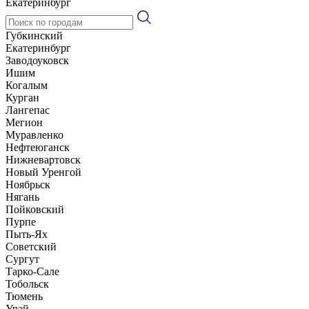
Екатеринбург
Губкинский
Екатеринбург
Заводоуковск
Ишим
Когалым
Курган
Лангепас
Мегион
Муравленко
Нефтеюганск
Нижневартовск
Новый Уренгой
Ноябрьск
Нягань
Пойковский
Пурпе
Пыть-Ях
Советский
Сургут
Тарко-Сале
Тобольск
Тюмень
Урай