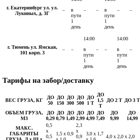
г. Екатеринбург ул. ул.
в
в
−
−
−
−
−
Лукиных, д. 3Г
пути
пути
1
1
день
день
14:00
14:00
г. Тюмень ул. Ямская,
в
в
−
−
−
−
−
101 корп. 3
пути
пути
1
1
день
день
Тарифы
на забор/доставку
ДО
ДО
ДО
ДО
ДО
ДО
ВЕС ГРУЗА, КГ
1,5
ДО 2 Т
ДО 3 Т
50
150
300
500
1 Т
Т
ОБЪЕМ ГРУЗА,
ДО
ДО
ДО
ДО
ДО
ДО
ДО
ДО
М3
0,29
0,79
1,49
2,99
4,99
7,49
9,99
14,99
0,5
2,3
МАКС.
х
х
ГАБАРИТЫ
1,5 х 0,9
3,0 х 1,7
0,5
0,9
4,0 х 2,0 х 2,0
ГРУЗА, Д х Ш х
х 1,0
х 1,6