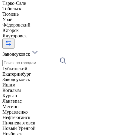
Тарко-Сале
Тобольск
Тюмень
Урай
Фёдоровский
Югорск
Ялуторовск
Заводоуковск
Губкинский
Екатеринбург
Заводоуковск
Ишим
Когалым
Курган
Лангепас
Мегион
Муравленко
Нефтеюганск
Нижневартовск
Новый Уренгой
Ноябрьск