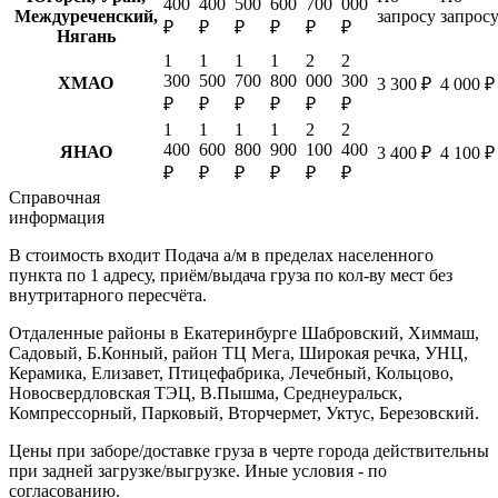
400
400
500
600
700
000
Междуреченский,
запросу
запрос
₽
₽
₽
₽
₽
₽
Нягань
1
1
1
1
2
2
300
500
700
800
000
300
ХМАО
3 300 ₽
4 000 ₽
₽
₽
₽
₽
₽
₽
1
1
1
1
2
2
400
600
800
900
100
400
ЯНАО
3 400 ₽
4 100 ₽
₽
₽
₽
₽
₽
₽
Справочная
информация
В стоимость входит
Подача а/м в пределах населенного
пункта по 1 адресу, приём/выдача груза по кол-ву мест без
внутритарного пересчёта.
Отдаленные районы в Екатеринбурге
Шабровский, Химмаш,
Садовый, Б.Конный, район ТЦ Мега, Широкая речка, УНЦ,
Керамика, Елизавет, Птицефабрика, Лечебный, Кольцово,
Новосвердловская ТЭЦ, В.Пышма, Среднеуральск,
Компрессорный, Парковый, Вторчермет, Уктус, Березовский.
Цены при заборе/доставке груза в черте города действительны
при задней загрузке/выгрузке. Иные условия - по
согласованию.