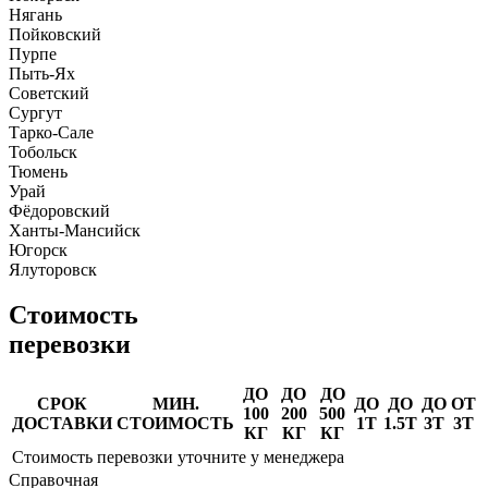
Нягань
Пойковский
Пурпе
Пыть-Ях
Советский
Сургут
Тарко-Сале
Тобольск
Тюмень
Урай
Фёдоровский
Ханты-Мансийск
Югорск
Ялуторовск
Стоимость
перевозки
ДО
ДО
ДО
СРОК
МИН.
ДО
ДО
ДО
ОТ
100
200
500
ДОСТАВКИ
СТОИМОСТЬ
1Т
1.5Т
3Т
3Т
КГ
КГ
КГ
Стоимость перевозки уточните у менеджера
Справочная