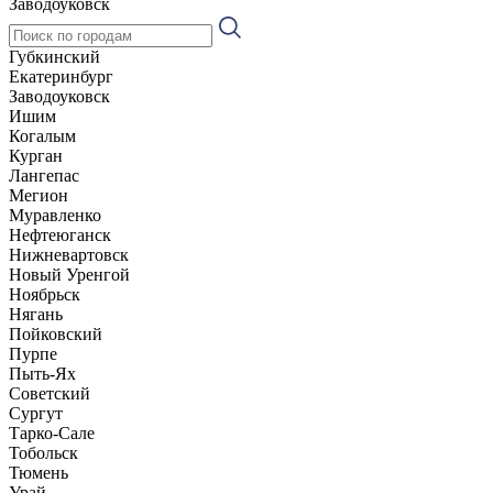
Заводоуковск
Губкинский
Екатеринбург
Заводоуковск
Ишим
Когалым
Курган
Лангепас
Мегион
Муравленко
Нефтеюганск
Нижневартовск
Новый Уренгой
Ноябрьск
Нягань
Пойковский
Пурпе
Пыть-Ях
Советский
Сургут
Тарко-Сале
Тобольск
Тюмень
Урай