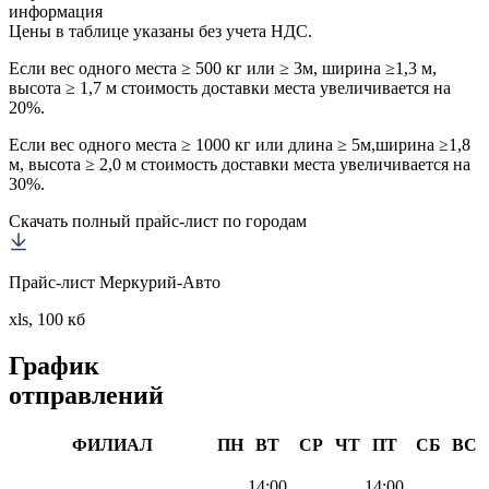
информация
Цены в таблице указаны без учета НДС.
Если вес одного места ≥ 500 кг или ≥ 3м, ширина ≥1,3 м,
высота ≥ 1,7 м стоимость доставки места увеличивается на
20%.
Если вес одного места ≥ 1000 кг или длина ≥ 5м,ширина ≥1,8
м, высота ≥ 2,0 м стоимость доставки места увеличивается на
30%.
Скачать полный прайс-лист по городам
Прайс-лист Меркурий-Авто
xls, 100 кб
График
отправлений
ФИЛИАЛ
ПН
ВТ
СР
ЧТ
ПТ
СБ
ВС
14:00
14:00