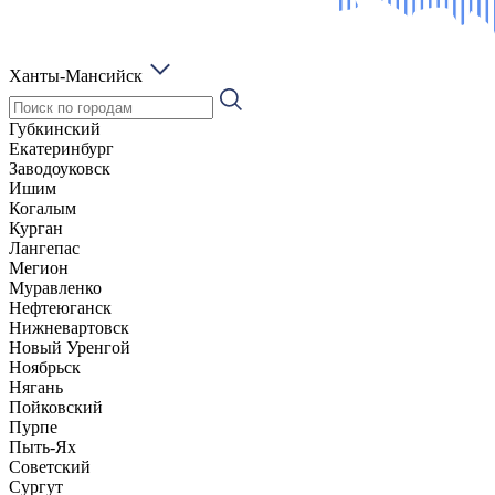
Ханты-Мансийск
Губкинский
Екатеринбург
Заводоуковск
Ишим
Когалым
Курган
Лангепас
Мегион
Муравленко
Нефтеюганск
Нижневартовск
Новый Уренгой
Ноябрьск
Нягань
Пойковский
Пурпе
Пыть-Ях
Советский
Сургут