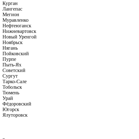
Курган
Лангепас
Мегион
Муравленко
Нефтеюганск
Нижневартовск
Новый Уренгой
Ноябрьск
Нягань
Пойковский
Пурпе
Пыть-Ях
Советский
Сургут
Тарко-Сале
Тобольск
Тюмень
Урай
Фёдоровский
Югорск
Ялуторовск