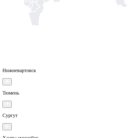
Нижневартовск
Тюмень
Сургут
Ханты-мансийск