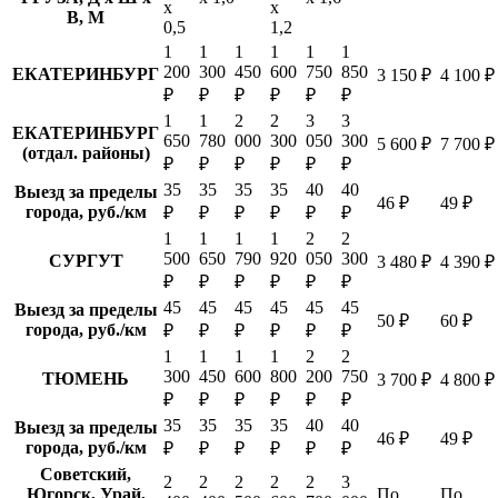
х
х
В, М
0,5
1,2
1
1
1
1
1
1
200
300
450
600
750
850
ЕКАТЕРИНБУРГ
3 150 ₽
4 100 ₽
₽
₽
₽
₽
₽
₽
1
1
2
2
3
3
ЕКАТЕРИНБУРГ
650
780
000
300
050
300
5 600 ₽
7 700 ₽
(отдал. районы)
₽
₽
₽
₽
₽
₽
35
35
35
35
40
40
Выезд за пределы
46 ₽
49 ₽
города, руб./км
₽
₽
₽
₽
₽
₽
1
1
1
1
2
2
500
650
790
920
050
300
СУРГУТ
3 480 ₽
4 390 ₽
₽
₽
₽
₽
₽
₽
45
45
45
45
45
45
Выезд за пределы
50 ₽
60 ₽
города, руб./км
₽
₽
₽
₽
₽
₽
1
1
1
1
2
2
300
450
600
800
200
750
ТЮМЕНЬ
3 700 ₽
4 800 ₽
₽
₽
₽
₽
₽
₽
35
35
35
35
40
40
Выезд за пределы
46 ₽
49 ₽
города, руб./км
₽
₽
₽
₽
₽
₽
Советский,
2
2
2
2
2
3
Югорск, Урай,
По
По