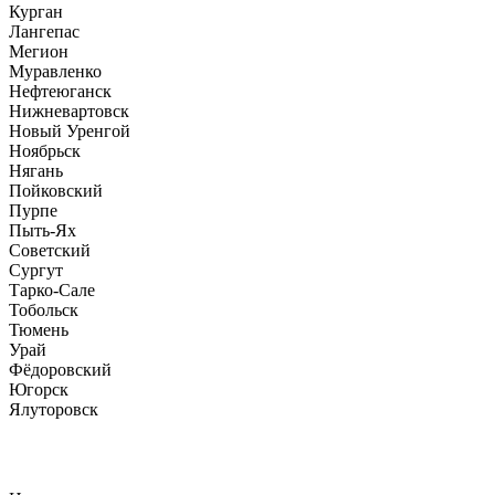
Курган
Лангепас
Мегион
Муравленко
Нефтеюганск
Нижневартовск
Новый Уренгой
Ноябрьск
Нягань
Пойковский
Пурпе
Пыть-Ях
Советский
Сургут
Тарко-Сале
Тобольск
Тюмень
Урай
Фёдоровский
Югорск
Ялуторовск