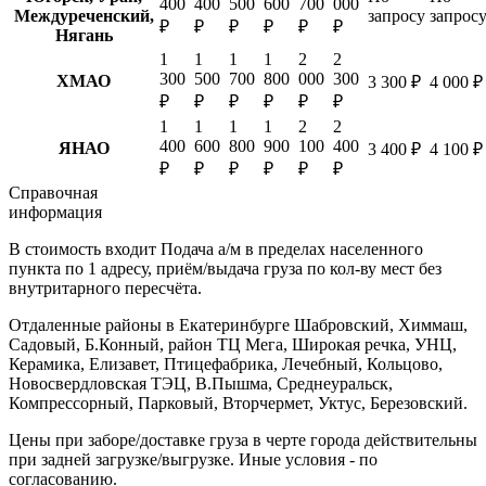
400
400
500
600
700
000
Междуреченский,
запросу
запрос
₽
₽
₽
₽
₽
₽
Нягань
1
1
1
1
2
2
300
500
700
800
000
300
ХМАО
3 300 ₽
4 000 ₽
₽
₽
₽
₽
₽
₽
1
1
1
1
2
2
400
600
800
900
100
400
ЯНАО
3 400 ₽
4 100 ₽
₽
₽
₽
₽
₽
₽
Справочная
информация
В стоимость входит
Подача а/м в пределах населенного
пункта по 1 адресу, приём/выдача груза по кол-ву мест без
внутритарного пересчёта.
Отдаленные районы в Екатеринбурге
Шабровский, Химмаш,
Садовый, Б.Конный, район ТЦ Мега, Широкая речка, УНЦ,
Керамика, Елизавет, Птицефабрика, Лечебный, Кольцово,
Новосвердловская ТЭЦ, В.Пышма, Среднеуральск,
Компрессорный, Парковый, Вторчермет, Уктус, Березовский.
Цены при заборе/доставке груза в черте города действительны
при задней загрузке/выгрузке. Иные условия - по
согласованию.