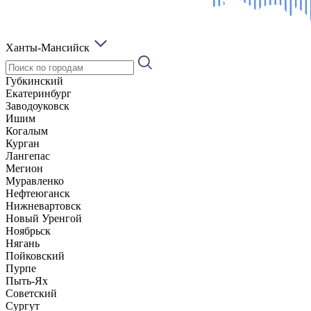
Ханты-Мансийск
Губкинский
Екатеринбург
Заводоуковск
Ишим
Когалым
Курган
Лангепас
Мегион
Муравленко
Нефтеюганск
Нижневартовск
Новый Уренгой
Ноябрьск
Нягань
Пойковский
Пурпе
Пыть-Ях
Советский
Сургут