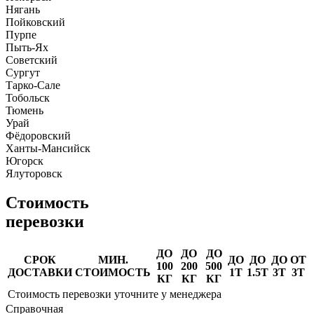
Нягань
Пойковский
Пурпе
Пыть-Ях
Советский
Сургут
Тарко-Сале
Тобольск
Тюмень
Урай
Фёдоровский
Ханты-Мансийск
Югорск
Ялуторовск
Стоимость
перевозки
ДО
ДО
ДО
СРОК
МИН.
ДО
ДО
ДО
ОТ
100
200
500
ДОСТАВКИ
СТОИМОСТЬ
1Т
1.5Т
3Т
3Т
КГ
КГ
КГ
Стоимость перевозки уточните у менеджера
Справочная