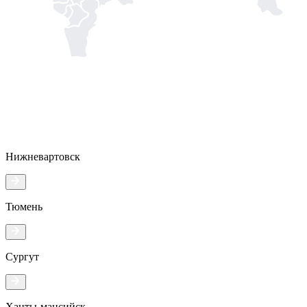
Нижневартовск
Тюмень
Сургут
Ханты-мансийск