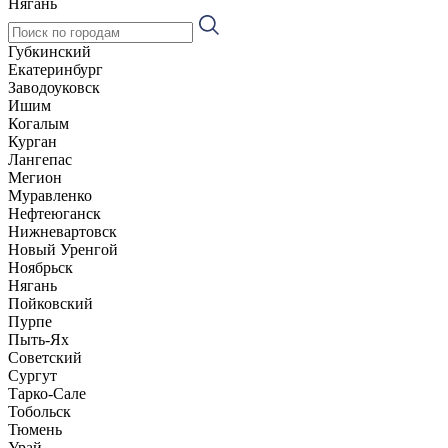
Нягань
Губкинский
Екатеринбург
Заводоуковск
Ишим
Когалым
Курган
Лангепас
Мегион
Муравленко
Нефтеюганск
Нижневартовск
Новый Уренгой
Ноябрьск
Нягань
Пойковский
Пурпе
Пыть-Ях
Советский
Сургут
Тарко-Сале
Тобольск
Тюмень
Урай