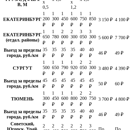
х
х
В, М
0,5
1,2
1
1
1
1
1
1
200
300
450
600
750
850
ЕКАТЕРИНБУРГ
3 150 ₽
4 100 ₽
₽
₽
₽
₽
₽
₽
1
1
2
2
3
3
ЕКАТЕРИНБУРГ
650
780
000
300
050
300
5 600 ₽
7 700 ₽
(отдал. районы)
₽
₽
₽
₽
₽
₽
35
35
35
35
40
40
Выезд за пределы
46 ₽
49 ₽
города, руб./км
₽
₽
₽
₽
₽
₽
1
1
1
1
2
2
500
650
790
920
050
300
СУРГУТ
3 480 ₽
4 390 ₽
₽
₽
₽
₽
₽
₽
45
45
45
45
45
45
Выезд за пределы
50 ₽
60 ₽
города, руб./км
₽
₽
₽
₽
₽
₽
1
1
1
1
2
2
300
450
600
800
200
750
ТЮМЕНЬ
3 700 ₽
4 800 ₽
₽
₽
₽
₽
₽
₽
35
35
35
35
40
40
Выезд за пределы
46 ₽
49 ₽
города, руб./км
₽
₽
₽
₽
₽
₽
Советский,
2
2
2
2
2
3
Югорск, Урай,
По
По