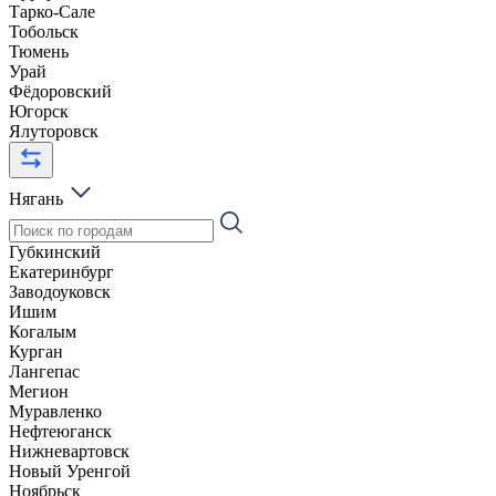
Тарко-Сале
Тобольск
Тюмень
Урай
Фёдоровский
Югорск
Ялуторовск
Нягань
Губкинский
Екатеринбург
Заводоуковск
Ишим
Когалым
Курган
Лангепас
Мегион
Муравленко
Нефтеюганск
Нижневартовск
Новый Уренгой
Ноябрьск