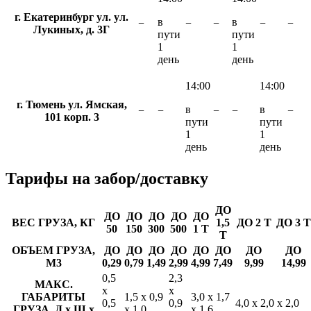
г. Екатеринбург ул. ул.
в
в
−
−
−
−
−
Лукиных, д. 3Г
пути
пути
1
1
день
день
14:00
14:00
г. Тюмень ул. Ямская,
в
в
−
−
−
−
−
101 корп. 3
пути
пути
1
1
день
день
Тарифы
на забор/доставку
ДО
ДО
ДО
ДО
ДО
ДО
ВЕС ГРУЗА, КГ
1,5
ДО 2 Т
ДО 3 Т
50
150
300
500
1 Т
Т
ОБЪЕМ ГРУЗА,
ДО
ДО
ДО
ДО
ДО
ДО
ДО
ДО
М3
0,29
0,79
1,49
2,99
4,99
7,49
9,99
14,99
0,5
2,3
МАКС.
х
х
ГАБАРИТЫ
1,5 х 0,9
3,0 х 1,7
0,5
0,9
4,0 х 2,0 х 2,0
ГРУЗА, Д х Ш х
х 1,0
х 1,6