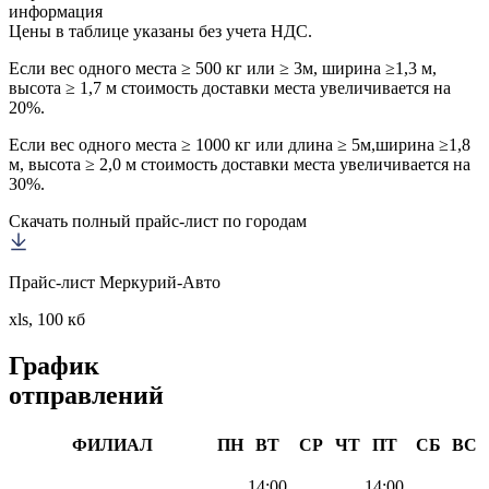
информация
Цены в таблице указаны без учета НДС.
Если вес одного места ≥ 500 кг или ≥ 3м, ширина ≥1,3 м,
высота ≥ 1,7 м стоимость доставки места увеличивается на
20%.
Если вес одного места ≥ 1000 кг или длина ≥ 5м,ширина ≥1,8
м, высота ≥ 2,0 м стоимость доставки места увеличивается на
30%.
Скачать полный прайс-лист по городам
Прайс-лист Меркурий-Авто
xls, 100 кб
График
отправлений
ФИЛИАЛ
ПН
ВТ
СР
ЧТ
ПТ
СБ
ВС
14:00
14:00