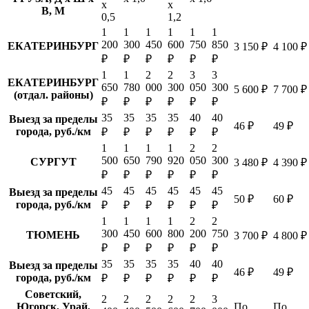
х
х
В, М
0,5
1,2
1
1
1
1
1
1
200
300
450
600
750
850
ЕКАТЕРИНБУРГ
3 150 ₽
4 100 ₽
₽
₽
₽
₽
₽
₽
1
1
2
2
3
3
ЕКАТЕРИНБУРГ
650
780
000
300
050
300
5 600 ₽
7 700 ₽
(отдал. районы)
₽
₽
₽
₽
₽
₽
35
35
35
35
40
40
Выезд за пределы
46 ₽
49 ₽
города, руб./км
₽
₽
₽
₽
₽
₽
1
1
1
1
2
2
500
650
790
920
050
300
СУРГУТ
3 480 ₽
4 390 ₽
₽
₽
₽
₽
₽
₽
45
45
45
45
45
45
Выезд за пределы
50 ₽
60 ₽
города, руб./км
₽
₽
₽
₽
₽
₽
1
1
1
1
2
2
300
450
600
800
200
750
ТЮМЕНЬ
3 700 ₽
4 800 ₽
₽
₽
₽
₽
₽
₽
35
35
35
35
40
40
Выезд за пределы
46 ₽
49 ₽
города, руб./км
₽
₽
₽
₽
₽
₽
Советский,
2
2
2
2
2
3
Югорск, Урай,
По
По