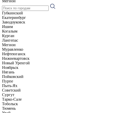
Мегион
Губкинский
Екатеринбург
Заводоуковск
Ишим
Когалым
Курган
Лангепас
Мегион
Муравленко
Нефтеюганск
Нижневартовск
Новый Уренгой
Ноябрьск
Нягань
Пойковский
Пурпе
Пыть-Ях
Советский
Сургут
Тарко-Сале
Тобольск
Тюмень
Урай