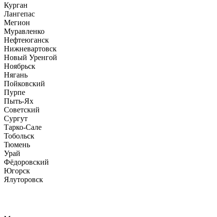
Курган
Лангепас
Мегион
Муравленко
Нефтеюганск
Нижневартовск
Новый Уренгой
Ноябрьск
Нягань
Пойковский
Пурпе
Пыть-Ях
Советский
Сургут
Тарко-Сале
Тобольск
Тюмень
Урай
Фёдоровский
Югорск
Ялуторовск