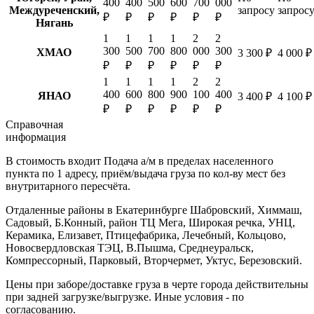
400
400
500
600
700
000
Междуреченский,
запросу
запрос
₽
₽
₽
₽
₽
₽
Нягань
1
1
1
1
2
2
300
500
700
800
000
300
ХМАО
3 300 ₽
4 000 ₽
₽
₽
₽
₽
₽
₽
1
1
1
1
2
2
400
600
800
900
100
400
ЯНАО
3 400 ₽
4 100 ₽
₽
₽
₽
₽
₽
₽
Справочная
информация
В стоимость входит
Подача а/м в пределах населенного
пункта по 1 адресу, приём/выдача груза по кол-ву мест без
внутритарного пересчёта.
Отдаленные районы в Екатеринбурге
Шабровский, Химмаш,
Садовый, Б.Конный, район ТЦ Мега, Широкая речка, УНЦ,
Керамика, Елизавет, Птицефабрика, Лечебный, Кольцово,
Новосвердловская ТЭЦ, В.Пышма, Среднеуральск,
Компрессорный, Парковый, Вторчермет, Уктус, Березовский.
Цены при заборе/доставке груза в черте города действительны
при задней загрузке/выгрузке. Иные условия - по
согласованию.