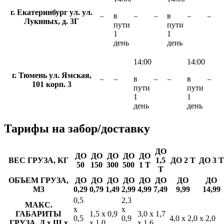
г. Екатеринбург ул. ул.
в
в
−
−
−
−
−
Лукиных, д. 3Г
пути
пути
1
1
день
день
14:00
14:00
г. Тюмень ул. Ямская,
в
в
−
−
−
−
−
101 корп. 3
пути
пути
1
1
день
день
Тарифы
на забор/доставку
ДО
ДО
ДО
ДО
ДО
ДО
ВЕС ГРУЗА, КГ
1,5
ДО 2 Т
ДО 3 Т
50
150
300
500
1 Т
Т
ОБЪЕМ ГРУЗА,
ДО
ДО
ДО
ДО
ДО
ДО
ДО
ДО
М3
0,29
0,79
1,49
2,99
4,99
7,49
9,99
14,99
0,5
2,3
МАКС.
х
х
ГАБАРИТЫ
1,5 х 0,9
3,0 х 1,7
0,5
0,9
4,0 х 2,0 х 2,0
ГРУЗА, Д х Ш х
х 1,0
х 1,6