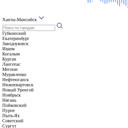
Ханты-Мансийск
Губкинский
Екатеринбург
Заводоуковск
Ишим
Когалым
Курган
Лангепас
Мегион
Муравленко
Нефтеюганск
Нижневартовск
Новый Уренгой
Ноябрьск
Нягань
Пойковский
Пурпе
Пыть-Ях
Советский
Сургут