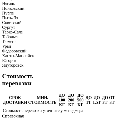
Нягань
Пойковский
Пурпе
Пыть-Ях
Советский
Сургут
Тарко-Сале
Тобольск
Тюмень
Урай
Фёдоровский
Ханты-Мансийск
Югорск
Ялуторовск
Стоимость
перевозки
ДО
ДО
ДО
СРОК
МИН.
ДО
ДО
ДО
ОТ
100
200
500
ДОСТАВКИ
СТОИМОСТЬ
1Т
1.5Т
3Т
3Т
КГ
КГ
КГ
Стоимость перевозки уточните у менеджера
Справочная