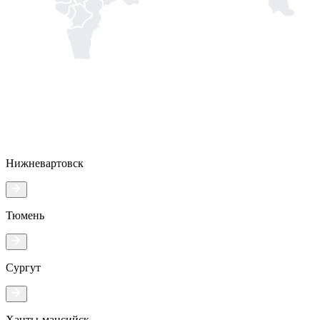
Нижневартовск
Тюмень
Сургут
Ханты-мансийск