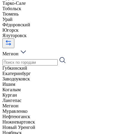
Тарко-Сале
Тобольск
Тюмень
Урай
Фёдоровский
Югорск
Ялуторовск
Мегион
Губкинский
Екатеринбург
Заводоуковск
Ишим
Когалым
Курган
Лангепас
Мегион
Муравленко
Нефтеюганск
Нижневартовск
Новый Уренгой
Ноябрьск