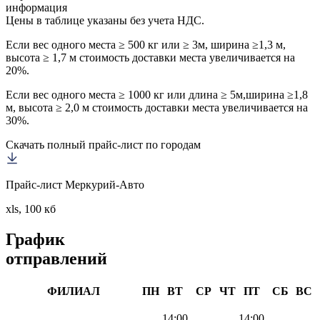
информация
Цены в таблице указаны без учета НДС.
Если вес одного места ≥ 500 кг или ≥ 3м, ширина ≥1,3 м,
высота ≥ 1,7 м стоимость доставки места увеличивается на
20%.
Если вес одного места ≥ 1000 кг или длина ≥ 5м,ширина ≥1,8
м, высота ≥ 2,0 м стоимость доставки места увеличивается на
30%.
Скачать полный прайс-лист по городам
Прайс-лист Меркурий-Авто
xls, 100 кб
График
отправлений
ФИЛИАЛ
ПН
ВТ
СР
ЧТ
ПТ
СБ
ВС
14:00
14:00