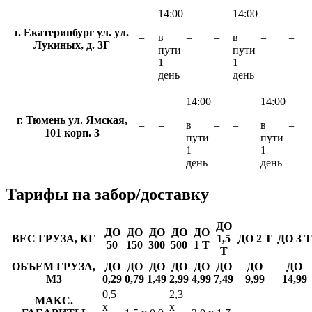
14:00
14:00
г. Екатеринбург ул. ул.
в
в
−
−
−
−
−
Лукиных, д. 3Г
пути
пути
1
1
день
день
14:00
14:00
г. Тюмень ул. Ямская,
в
в
−
−
−
−
−
101 корп. 3
пути
пути
1
1
день
день
Тарифы
на забор/доставку
ДО
ДО
ДО
ДО
ДО
ДО
ВЕС ГРУЗА, КГ
1,5
ДО 2 Т
ДО 3 Т
50
150
300
500
1 Т
Т
ОБЪЕМ ГРУЗА,
ДО
ДО
ДО
ДО
ДО
ДО
ДО
ДО
М3
0,29
0,79
1,49
2,99
4,99
7,49
9,99
14,99
0,5
2,3
МАКС.
х
х