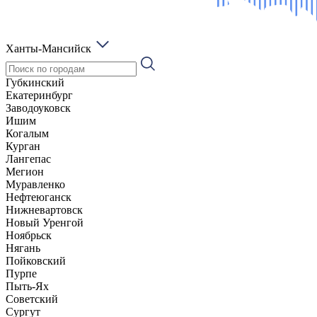
Ханты-Мансийск
Губкинский
Екатеринбург
Заводоуковск
Ишим
Когалым
Курган
Лангепас
Мегион
Муравленко
Нефтеюганск
Нижневартовск
Новый Уренгой
Ноябрьск
Нягань
Пойковский
Пурпе
Пыть-Ях
Советский
Сургут