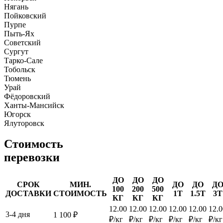
Нягань
Пойковский
Пурпе
Пыть-Ях
Советский
Сургут
Тарко-Сале
Тобольск
Тюмень
Урай
Фёдоровский
Ханты-Мансийск
Югорск
Ялуторовск
Стоимость
перевозки
ДО
ДО
ДО
СРОК
МИН.
ДО
ДО
Д
100
200
500
ДОСТАВКИ
СТОИМОСТЬ
1Т
1.5Т
3Т
КГ
КГ
КГ
12.00
12.00
12.00
12.00
12.00
12.0
3-4 дня
1 100 ₽
₽/кг
₽/кг
₽/кг
₽/кг
₽/кг
₽/кг