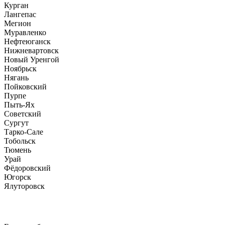
Курган
Лангепас
Мегион
Муравленко
Нефтеюганск
Нижневартовск
Новый Уренгой
Ноябрьск
Нягань
Пойковский
Пурпе
Пыть-Ях
Советский
Сургут
Тарко-Сале
Тобольск
Тюмень
Урай
Фёдоровский
Югорск
Ялуторовск