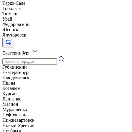
Тарко-Сале
Тобольск
Тюмень
Урай
Фёдоровский
Югорск
Ялуторовск
Екатеринбург
Губкинский
Екатеринбург
Заводоуковск
Ишим
Когалым
Курган
Лангепас
Мегион
Муравленко
Нефтеюганск
Нижневартовск
Новый Уренгой
Ноябрьск