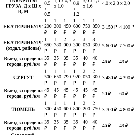
ГАБАРИТЫ
1,5 х 0,9
3,0 х 1,7
0,5
0,9
4,0 х 2,0 х 2,0
ГРУЗА, Д х Ш х
х 1,0
х 1,6
х
х
В, М
0,5
1,2
1
1
1
1
1
1
200
300
450
600
750
850
ЕКАТЕРИНБУРГ
3 150 ₽
4 100 ₽
₽
₽
₽
₽
₽
₽
1
1
2
2
3
3
ЕКАТЕРИНБУРГ
650
780
000
300
050
300
5 600 ₽
7 700 ₽
(отдал. районы)
₽
₽
₽
₽
₽
₽
35
35
35
35
40
40
Выезд за пределы
46 ₽
49 ₽
города, руб./км
₽
₽
₽
₽
₽
₽
1
1
1
1
2
2
500
650
790
920
050
300
СУРГУТ
3 480 ₽
4 390 ₽
₽
₽
₽
₽
₽
₽
45
45
45
45
45
45
Выезд за пределы
50 ₽
60 ₽
города, руб./км
₽
₽
₽
₽
₽
₽
1
1
1
1
2
2
300
450
600
800
200
750
ТЮМЕНЬ
3 700 ₽
4 800 ₽
₽
₽
₽
₽
₽
₽
35
35
35
35
40
40
Выезд за пределы
46 ₽
49 ₽
города, руб./км
₽
₽
₽
₽
₽
₽