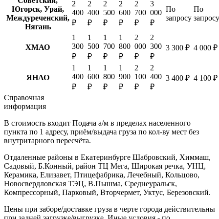
Советский,
2
2
2
2
2
3
Югорск, Урай,
По
По
400
400
500
600
700
000
Междуреченский,
запросу
запрос
₽
₽
₽
₽
₽
₽
Нягань
1
1
1
1
2
2
300
500
700
800
000
300
ХМАО
3 300 ₽
4 000 ₽
₽
₽
₽
₽
₽
₽
1
1
1
1
2
2
400
600
800
900
100
400
ЯНАО
3 400 ₽
4 100 ₽
₽
₽
₽
₽
₽
₽
Справочная
информация
В стоимость входит
Подача а/м в пределах населенного
пункта по 1 адресу, приём/выдача груза по кол-ву мест без
внутритарного пересчёта.
Отдаленные районы в Екатеринбурге
Шабровский, Химмаш,
Садовый, Б.Конный, район ТЦ Мега, Широкая речка, УНЦ,
Керамика, Елизавет, Птицефабрика, Лечебный, Кольцово,
Новосвердловская ТЭЦ, В.Пышма, Среднеуральск,
Компрессорный, Парковый, Вторчермет, Уктус, Березовский.
Цены при заборе/доставке груза в черте города действительны
при задней загрузке/выгрузке. Иные условия - по