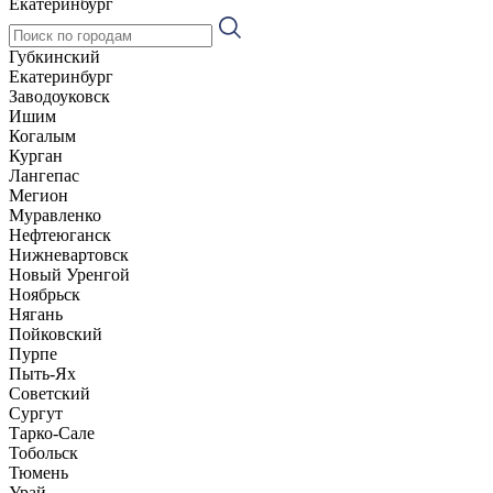
Екатеринбург
Губкинский
Екатеринбург
Заводоуковск
Ишим
Когалым
Курган
Лангепас
Мегион
Муравленко
Нефтеюганск
Нижневартовск
Новый Уренгой
Ноябрьск
Нягань
Пойковский
Пурпе
Пыть-Ях
Советский
Сургут
Тарко-Сале
Тобольск
Тюмень
Урай