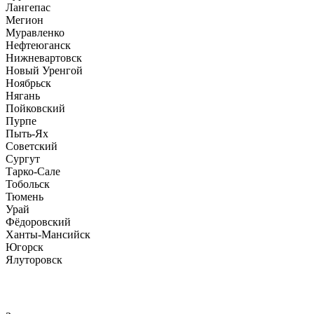
Лангепас
Мегион
Муравленко
Нефтеюганск
Нижневартовск
Новый Уренгой
Ноябрьск
Нягань
Пойковский
Пурпе
Пыть-Ях
Советский
Сургут
Тарко-Сале
Тобольск
Тюмень
Урай
Фёдоровский
Ханты-Мансийск
Югорск
Ялуторовск