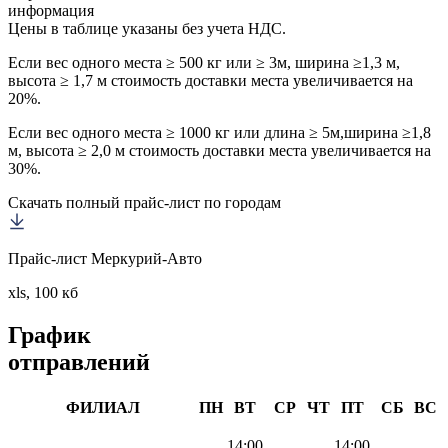
информация
Цены в таблице указаны без учета НДС.
Если вес одного места ≥ 500 кг или ≥ 3м, ширина ≥1,3 м,
высота ≥ 1,7 м стоимость доставки места увеличивается на
20%.
Если вес одного места ≥ 1000 кг или длина ≥ 5м,ширина ≥1,8
м, высота ≥ 2,0 м стоимость доставки места увеличивается на
30%.
Скачать полный прайс-лист по городам
Прайс-лист Меркурий-Авто
xls, 100 кб
График
отправлений
ФИЛИАЛ
ПН
ВТ
СР
ЧТ
ПТ
СБ
ВС
14:00
14:00