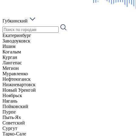
Губкинский
Екатеринбург
Заводоуковск
Ишим
Когалым
Курган
Лангепас
Мегион
Муравленко
Нефтеюганск
Нижневартовск
Новый Уренгой
Ноябрьск
Нягань
Пойковский
Пурпе
Пыть-Ях
Советский
Сургут
Тарко-Сале