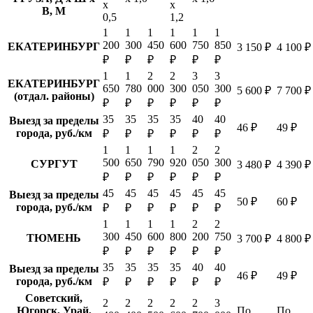
х
х
В, М
0,5
1,2
1
1
1
1
1
1
200
300
450
600
750
850
ЕКАТЕРИНБУРГ
3 150 ₽
4 100 ₽
₽
₽
₽
₽
₽
₽
1
1
2
2
3
3
ЕКАТЕРИНБУРГ
650
780
000
300
050
300
5 600 ₽
7 700 ₽
(отдал. районы)
₽
₽
₽
₽
₽
₽
35
35
35
35
40
40
Выезд за пределы
46 ₽
49 ₽
города, руб./км
₽
₽
₽
₽
₽
₽
1
1
1
1
2
2
500
650
790
920
050
300
СУРГУТ
3 480 ₽
4 390 ₽
₽
₽
₽
₽
₽
₽
45
45
45
45
45
45
Выезд за пределы
50 ₽
60 ₽
города, руб./км
₽
₽
₽
₽
₽
₽
1
1
1
1
2
2
300
450
600
800
200
750
ТЮМЕНЬ
3 700 ₽
4 800 ₽
₽
₽
₽
₽
₽
₽
35
35
35
35
40
40
Выезд за пределы
46 ₽
49 ₽
города, руб./км
₽
₽
₽
₽
₽
₽
Советский,
2
2
2
2
2
3
Югорск, Урай,
По
По