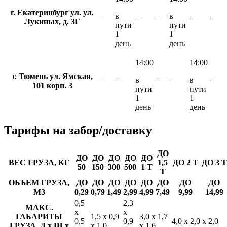
г. Екатеринбург ул. ул.
в
в
−
−
−
−
−
Лукиных, д. 3Г
пути
пути
1
1
день
день
14:00
14:00
г. Тюмень ул. Ямская,
в
в
−
−
−
−
−
101 корп. 3
пути
пути
1
1
день
день
Тарифы
на забор/доставку
ДО
ДО
ДО
ДО
ДО
ДО
ВЕС ГРУЗА, КГ
1,5
ДО 2 Т
ДО 3 Т
50
150
300
500
1 Т
Т
ОБЪЕМ ГРУЗА,
ДО
ДО
ДО
ДО
ДО
ДО
ДО
ДО
М3
0,29
0,79
1,49
2,99
4,99
7,49
9,99
14,99
0,5
2,3
МАКС.
х
х
ГАБАРИТЫ
1,5 х 0,9
3,0 х 1,7
0,5
0,9
4,0 х 2,0 х 2,0
ГРУЗА, Д х Ш х
х 1,0
х 1,6