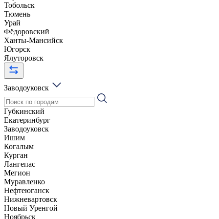
Тобольск
Тюмень
Урай
Фёдоровский
Ханты-Мансийск
Югорск
Ялуторовск
Заводоуковск
Губкинский
Екатеринбург
Заводоуковск
Ишим
Когалым
Курган
Лангепас
Мегион
Муравленко
Нефтеюганск
Нижневартовск
Новый Уренгой
Ноябрьск