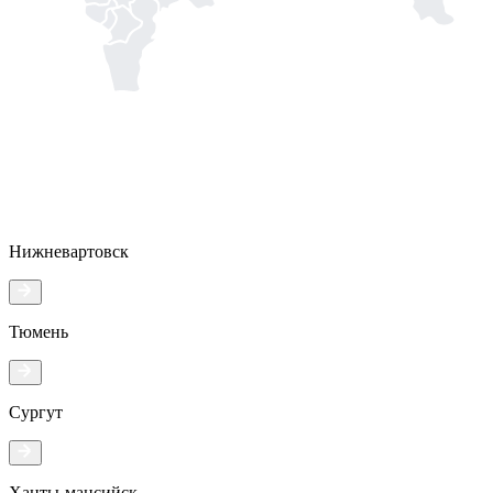
Нижневартовск
Тюмень
Сургут
Ханты-мансийск