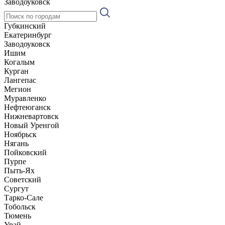
Заводоуковск
Губкинский
Екатеринбург
Заводоуковск
Ишим
Когалым
Курган
Лангепас
Мегион
Муравленко
Нефтеюганск
Нижневартовск
Новый Уренгой
Ноябрьск
Нягань
Пойковский
Пурпе
Пыть-Ях
Советский
Сургут
Тарко-Сале
Тобольск
Тюмень
Урай