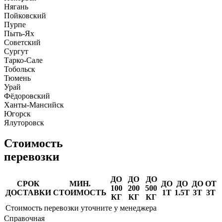
Нягань
Пойковский
Пурпе
Пыть-Ях
Советский
Сургут
Тарко-Сале
Тобольск
Тюмень
Урай
Фёдоровский
Ханты-Мансийск
Югорск
Ялуторовск
Стоимость
перевозки
ДО
ДО
ДО
СРОК
МИН.
ДО
ДО
ДО
ОТ
100
200
500
ДОСТАВКИ
СТОИМОСТЬ
1Т
1.5Т
3Т
3Т
КГ
КГ
КГ
Стоимость перевозки уточните у менеджера
Справочная