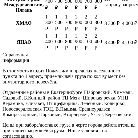
400
400
500
600
700
000
Междуреченский,
запросу
запрос
₽
₽
₽
₽
₽
₽
Нягань
1
1
1
1
2
2
300
500
700
800
000
300
ХМАО
3 300 ₽
4 000 ₽
₽
₽
₽
₽
₽
₽
1
1
1
1
2
2
400
600
800
900
100
400
ЯНАО
3 400 ₽
4 100 ₽
₽
₽
₽
₽
₽
₽
Справочная
информация
В стоимость входит
Подача а/м в пределах населенного
пункта по 1 адресу, приём/выдача груза по кол-ву мест без
внутритарного пересчёта.
Отдаленные районы в Екатеринбурге
Шабровский, Химмаш,
Садовый, Б.Конный, район ТЦ Мега, Широкая речка, УНЦ,
Керамика, Елизавет, Птицефабрика, Лечебный, Кольцово,
Новосвердловская ТЭЦ, В.Пышма, Среднеуральск,
Компрессорный, Парковый, Вторчермет, Уктус, Березовский.
Цены при заборе/доставке груза в черте города действительны
при задней загрузке/выгрузке. Иные условия - по
согласованию.