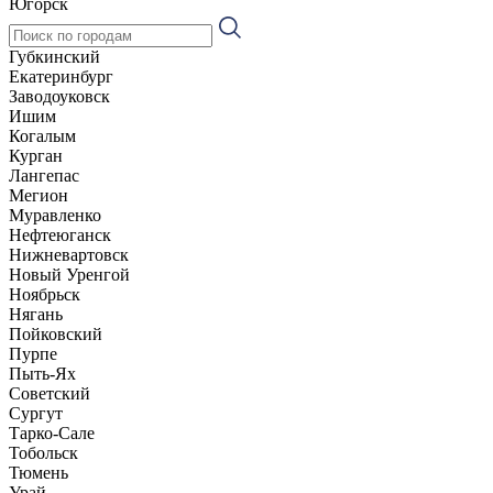
Югорск
Губкинский
Екатеринбург
Заводоуковск
Ишим
Когалым
Курган
Лангепас
Мегион
Муравленко
Нефтеюганск
Нижневартовск
Новый Уренгой
Ноябрьск
Нягань
Пойковский
Пурпе
Пыть-Ях
Советский
Сургут
Тарко-Сале
Тобольск
Тюмень
Урай