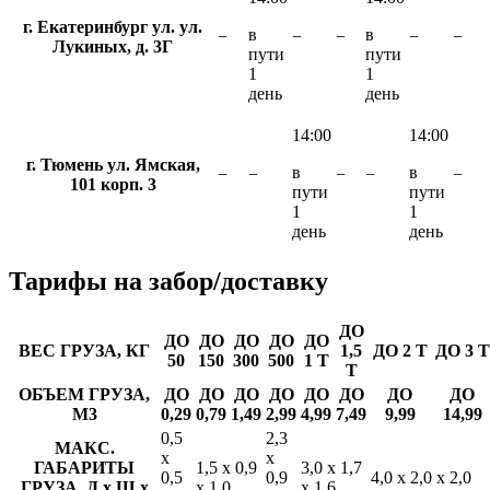
г. Екатеринбург ул. ул.
в
в
−
−
−
−
−
Лукиных, д. 3Г
пути
пути
1
1
день
день
14:00
14:00
г. Тюмень ул. Ямская,
в
в
−
−
−
−
−
101 корп. 3
пути
пути
1
1
день
день
Тарифы
на забор/доставку
ДО
ДО
ДО
ДО
ДО
ДО
ВЕС ГРУЗА, КГ
1,5
ДО 2 Т
ДО 3 Т
50
150
300
500
1 Т
Т
ОБЪЕМ ГРУЗА,
ДО
ДО
ДО
ДО
ДО
ДО
ДО
ДО
М3
0,29
0,79
1,49
2,99
4,99
7,49
9,99
14,99
0,5
2,3
МАКС.
х
х
ГАБАРИТЫ
1,5 х 0,9
3,0 х 1,7
0,5
0,9
4,0 х 2,0 х 2,0
ГРУЗА, Д х Ш х
х 1,0
х 1,6