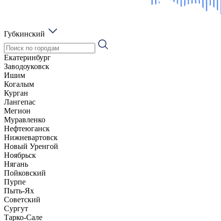
Губкинский
Екатеринбург
Заводоуковск
Ишим
Когалым
Курган
Лангепас
Мегион
Муравленко
Нефтеюганск
Нижневартовск
Новый Уренгой
Ноябрьск
Нягань
Пойковский
Пурпе
Пыть-Ях
Советский
Сургут
Тарко-Сале