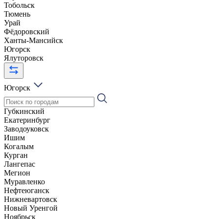
Тобольск
Тюмень
Урай
Фёдоровский
Ханты-Мансийск
Югорск
Ялуторовск
Югорск
Губкинский
Екатеринбург
Заводоуковск
Ишим
Когалым
Курган
Лангепас
Мегион
Муравленко
Нефтеюганск
Нижневартовск
Новый Уренгой
Ноябрьск