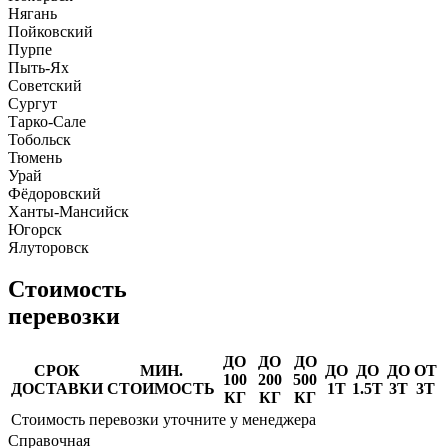
Нягань
Пойковский
Пурпе
Пыть-Ях
Советский
Сургут
Тарко-Сале
Тобольск
Тюмень
Урай
Фёдоровский
Ханты-Мансийск
Югорск
Ялуторовск
Стоимость
перевозки
ДО
ДО
ДО
СРОК
МИН.
ДО
ДО
ДО
ОТ
100
200
500
ДОСТАВКИ
СТОИМОСТЬ
1Т
1.5Т
3Т
3Т
КГ
КГ
КГ
Стоимость перевозки уточните у менеджера
Справочная