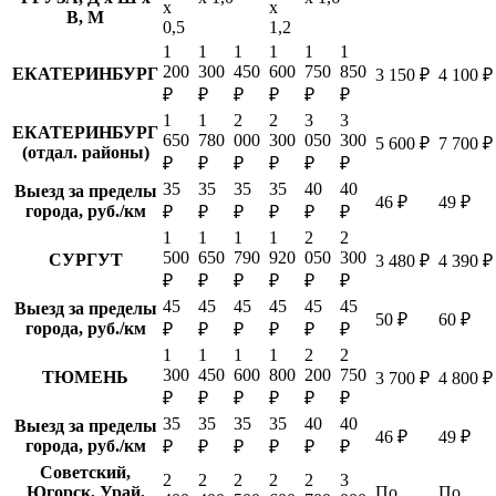
х
х
В, М
0,5
1,2
1
1
1
1
1
1
200
300
450
600
750
850
ЕКАТЕРИНБУРГ
3 150 ₽
4 100 ₽
₽
₽
₽
₽
₽
₽
1
1
2
2
3
3
ЕКАТЕРИНБУРГ
650
780
000
300
050
300
5 600 ₽
7 700 ₽
(отдал. районы)
₽
₽
₽
₽
₽
₽
35
35
35
35
40
40
Выезд за пределы
46 ₽
49 ₽
города, руб./км
₽
₽
₽
₽
₽
₽
1
1
1
1
2
2
500
650
790
920
050
300
СУРГУТ
3 480 ₽
4 390 ₽
₽
₽
₽
₽
₽
₽
45
45
45
45
45
45
Выезд за пределы
50 ₽
60 ₽
города, руб./км
₽
₽
₽
₽
₽
₽
1
1
1
1
2
2
300
450
600
800
200
750
ТЮМЕНЬ
3 700 ₽
4 800 ₽
₽
₽
₽
₽
₽
₽
35
35
35
35
40
40
Выезд за пределы
46 ₽
49 ₽
города, руб./км
₽
₽
₽
₽
₽
₽
Советский,
2
2
2
2
2
3
Югорск, Урай,
По
По