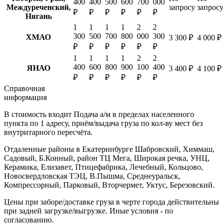
400
400
500
600
700
000
Междуреченский,
запросу
запрос
₽
₽
₽
₽
₽
₽
Нягань
1
1
1
1
2
2
300
500
700
800
000
300
ХМАО
3 300 ₽
4 000 ₽
₽
₽
₽
₽
₽
₽
1
1
1
1
2
2
400
600
800
900
100
400
ЯНАО
3 400 ₽
4 100 ₽
₽
₽
₽
₽
₽
₽
Справочная
информация
В стоимость входит
Подача а/м в пределах населенного
пункта по 1 адресу, приём/выдача груза по кол-ву мест без
внутритарного пересчёта.
Отдаленные районы в Екатеринбурге
Шабровский, Химмаш,
Садовый, Б.Конный, район ТЦ Мега, Широкая речка, УНЦ,
Керамика, Елизавет, Птицефабрика, Лечебный, Кольцово,
Новосвердловская ТЭЦ, В.Пышма, Среднеуральск,
Компрессорный, Парковый, Вторчермет, Уктус, Березовский.
Цены при заборе/доставке груза в черте города действительны
при задней загрузке/выгрузке. Иные условия - по
согласованию.