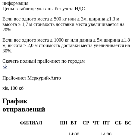
информация
Цены в таблице указаны без учета НДС.
Если вес одного места ≥ 500 кг или ≥ 3м, ширина ≥1,3 м,
высота ≥ 1,7 м стоимость доставки места увеличивается на
20%.
Если вес одного места ≥ 1000 кг или длина ≥ 5м,ширина ≥1,8
м, высота ≥ 2,0 м стоимость доставки места увеличивается на
30%.
Скачать полный прайс-лист по городам
Прайс-лист Меркурий-Авто
xls, 100 кб
График
отправлений
ФИЛИАЛ
ПН
ВТ
СР
ЧТ
ПТ
СБ
ВС
14:00
14:00