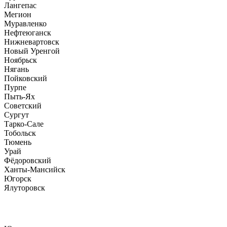
Лангепас
Мегион
Муравленко
Нефтеюганск
Нижневартовск
Новый Уренгой
Ноябрьск
Нягань
Пойковский
Пурпе
Пыть-Ях
Советский
Сургут
Тарко-Сале
Тобольск
Тюмень
Урай
Фёдоровский
Ханты-Мансийск
Югорск
Ялуторовск