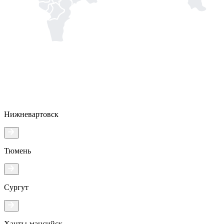
Нижневартовск
Тюмень
Сургут
Ханты-мансийск