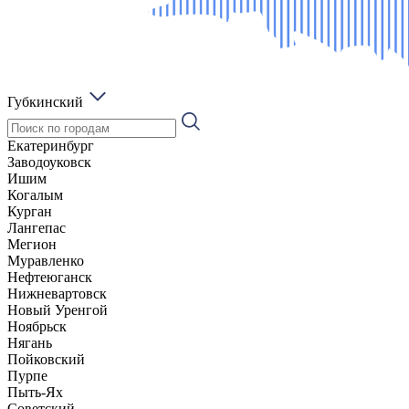
Губкинский
Екатеринбург
Заводоуковск
Ишим
Когалым
Курган
Лангепас
Мегион
Муравленко
Нефтеюганск
Нижневартовск
Новый Уренгой
Ноябрьск
Нягань
Пойковский
Пурпе
Пыть-Ях
Советский