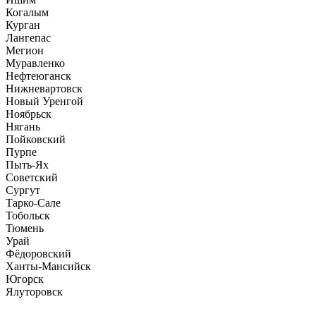
Когалым
Курган
Лангепас
Мегион
Муравленко
Нефтеюганск
Нижневартовск
Новый Уренгой
Ноябрьск
Нягань
Пойковский
Пурпе
Пыть-Ях
Советский
Сургут
Тарко-Сале
Тобольск
Тюмень
Урай
Фёдоровский
Ханты-Мансийск
Югорск
Ялуторовск