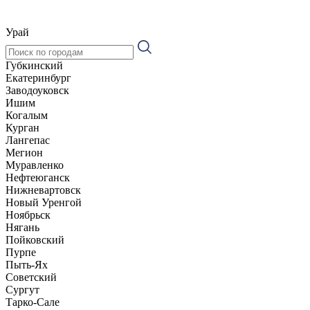
Урай
Губкинский
Екатеринбург
Заводоуковск
Ишим
Когалым
Курган
Лангепас
Мегион
Муравленко
Нефтеюганск
Нижневартовск
Новый Уренгой
Ноябрьск
Нягань
Пойковский
Пурпе
Пыть-Ях
Советский
Сургут
Тарко-Сале