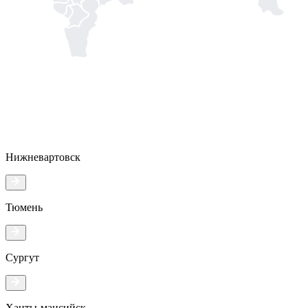
Нижневартовск
Тюмень
Сургут
Ханты-мансийск