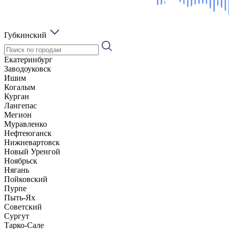
Губкинский
Екатеринбург
Заводоуковск
Ишим
Когалым
Курган
Лангепас
Мегион
Муравленко
Нефтеюганск
Нижневартовск
Новый Уренгой
Ноябрьск
Нягань
Пойковский
Пурпе
Пыть-Ях
Советский
Сургут
Тарко-Сале