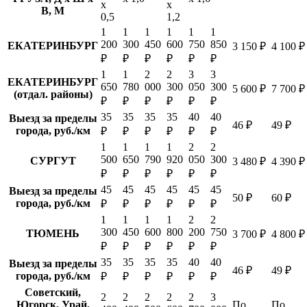
х
х
В, М
0,5
1,2
1
1
1
1
1
1
200
300
450
600
750
850
ЕКАТЕРИНБУРГ
3 150 ₽
4 100 ₽
₽
₽
₽
₽
₽
₽
1
1
2
2
3
3
ЕКАТЕРИНБУРГ
650
780
000
300
050
300
5 600 ₽
7 700 ₽
(отдал. районы)
₽
₽
₽
₽
₽
₽
35
35
35
35
40
40
Выезд за пределы
46 ₽
49 ₽
города, руб./км
₽
₽
₽
₽
₽
₽
1
1
1
1
2
2
500
650
790
920
050
300
СУРГУТ
3 480 ₽
4 390 ₽
₽
₽
₽
₽
₽
₽
45
45
45
45
45
45
Выезд за пределы
50 ₽
60 ₽
города, руб./км
₽
₽
₽
₽
₽
₽
1
1
1
1
2
2
300
450
600
800
200
750
ТЮМЕНЬ
3 700 ₽
4 800 ₽
₽
₽
₽
₽
₽
₽
35
35
35
35
40
40
Выезд за пределы
46 ₽
49 ₽
города, руб./км
₽
₽
₽
₽
₽
₽
Советский,
2
2
2
2
2
3
Югорск, Урай,
По
По