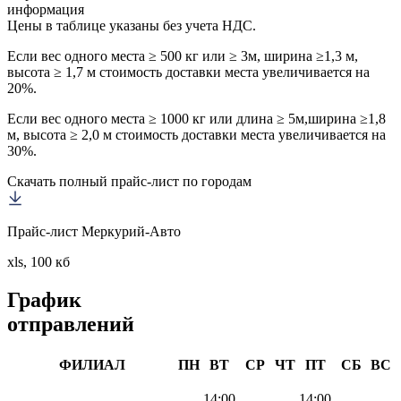
информация
Цены в таблице указаны без учета НДС.
Если вес одного места ≥ 500 кг или ≥ 3м, ширина ≥1,3 м,
высота ≥ 1,7 м стоимость доставки места увеличивается на
20%.
Если вес одного места ≥ 1000 кг или длина ≥ 5м,ширина ≥1,8
м, высота ≥ 2,0 м стоимость доставки места увеличивается на
30%.
Скачать полный прайс-лист по городам
Прайс-лист Меркурий-Авто
xls, 100 кб
График
отправлений
ФИЛИАЛ
ПН
ВТ
СР
ЧТ
ПТ
СБ
ВС
14:00
14:00