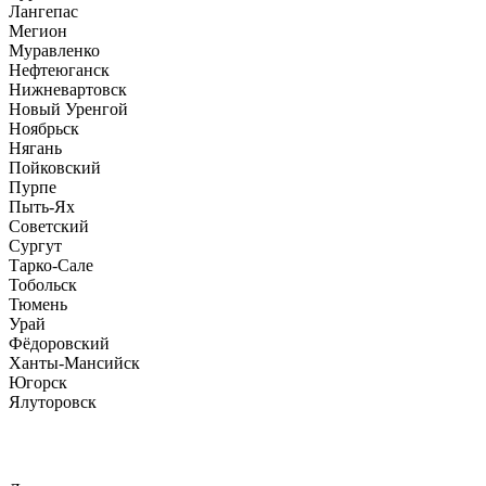
Лангепас
Мегион
Муравленко
Нефтеюганск
Нижневартовск
Новый Уренгой
Ноябрьск
Нягань
Пойковский
Пурпе
Пыть-Ях
Советский
Сургут
Тарко-Сале
Тобольск
Тюмень
Урай
Фёдоровский
Ханты-Мансийск
Югорск
Ялуторовск