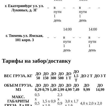
г. Екатеринбург ул. ул.
в
в
−
−
−
−
−
Лукиных, д. 3Г
пути
пути
1
1
день
день
14:00
14:00
г. Тюмень ул. Ямская,
в
в
−
−
−
−
−
101 корп. 3
пути
пути
1
1
день
день
Тарифы
на забор/доставку
ДО
ДО
ДО
ДО
ДО
ДО
ВЕС ГРУЗА, КГ
1,5
ДО 2 Т
ДО 3 Т
50
150
300
500
1 Т
Т
ОБЪЕМ ГРУЗА,
ДО
ДО
ДО
ДО
ДО
ДО
ДО
ДО
М3
0,29
0,79
1,49
2,99
4,99
7,49
9,99
14,99
0,5
2,3
МАКС.
х
х
ГАБАРИТЫ
1,5 х 0,9
3,0 х 1,7
0,5
0,9
4,0 х 2,0 х 2,0
ГРУЗА, Д х Ш х
х 1,0
х 1,6