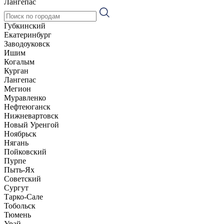
Лангепас
Губкинский
Екатеринбург
Заводоуковск
Ишим
Когалым
Курган
Лангепас
Мегион
Муравленко
Нефтеюганск
Нижневартовск
Новый Уренгой
Ноябрьск
Нягань
Пойковский
Пурпе
Пыть-Ях
Советский
Сургут
Тарко-Сале
Тобольск
Тюмень
Урай