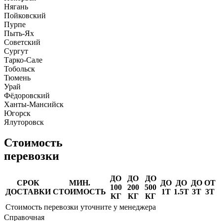
Нягань
Пойковский
Пурпе
Пыть-Ях
Советский
Сургут
Тарко-Сале
Тобольск
Тюмень
Урай
Фёдоровский
Ханты-Мансийск
Югорск
Ялуторовск
Стоимость
перевозки
ДО
ДО
ДО
СРОК
МИН.
ДО
ДО
ДО
ОТ
100
200
500
ДОСТАВКИ
СТОИМОСТЬ
1Т
1.5Т
3Т
3Т
КГ
КГ
КГ
Стоимость перевозки уточните у менеджера
Справочная