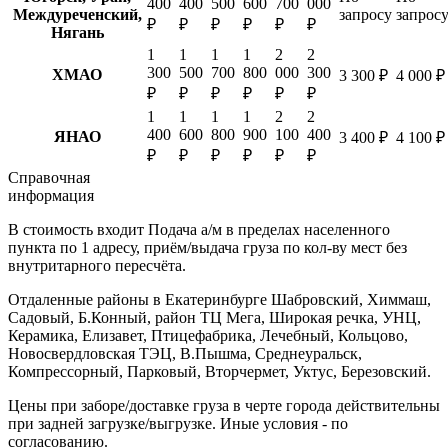
400
400
500
600
700
000
Междуреченский,
запросу
запрос
₽
₽
₽
₽
₽
₽
Нягань
1
1
1
1
2
2
300
500
700
800
000
300
ХМАО
3 300 ₽
4 000 ₽
₽
₽
₽
₽
₽
₽
1
1
1
1
2
2
400
600
800
900
100
400
ЯНАО
3 400 ₽
4 100 ₽
₽
₽
₽
₽
₽
₽
Справочная
информация
В стоимость входит
Подача а/м в пределах населенного
пункта по 1 адресу, приём/выдача груза по кол-ву мест без
внутритарного пересчёта.
Отдаленные районы в Екатеринбурге
Шабровский, Химмаш,
Садовый, Б.Конный, район ТЦ Мега, Широкая речка, УНЦ,
Керамика, Елизавет, Птицефабрика, Лечебный, Кольцово,
Новосвердловская ТЭЦ, В.Пышма, Среднеуральск,
Компрессорный, Парковый, Вторчермет, Уктус, Березовский.
Цены при заборе/доставке груза в черте города действительны
при задней загрузке/выгрузке. Иные условия - по
согласованию.