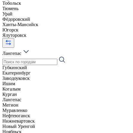
Тобольск
Тюмень
Урай
Фёдоровский
Ханты-Мансийск
Югорск
Ялуторовск
Лангепас
Губкинский
Екатеринбург
Заводоуковск
Ишим
Когалым
Курган
Лангепас
Мегион
Муравленко
Нефтеюганск
Нижневартовск
Новый Уренгой
Ноябрьск