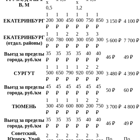
х
х
В, М
0,5
1,2
1
1
1
1
1
1
200
300
450
600
750
850
ЕКАТЕРИНБУРГ
3 150 ₽
4 100 ₽
₽
₽
₽
₽
₽
₽
1
1
2
2
3
3
ЕКАТЕРИНБУРГ
650
780
000
300
050
300
5 600 ₽
7 700 ₽
(отдал. районы)
₽
₽
₽
₽
₽
₽
35
35
35
35
40
40
Выезд за пределы
46 ₽
49 ₽
города, руб./км
₽
₽
₽
₽
₽
₽
1
1
1
1
2
2
500
650
790
920
050
300
СУРГУТ
3 480 ₽
4 390 ₽
₽
₽
₽
₽
₽
₽
45
45
45
45
45
45
Выезд за пределы
50 ₽
60 ₽
города, руб./км
₽
₽
₽
₽
₽
₽
1
1
1
1
2
2
300
450
600
800
200
750
ТЮМЕНЬ
3 700 ₽
4 800 ₽
₽
₽
₽
₽
₽
₽
35
35
35
35
40
40
Выезд за пределы
46 ₽
49 ₽
города, руб./км
₽
₽
₽
₽
₽
₽
Советский,
2
2
2
2
2
3
Югорск, Урай,
По
По