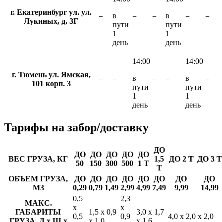
г. Екатеринбург ул. ул.
в
в
−
−
−
−
−
Лукиных, д. 3Г
пути
пути
1
1
день
день
14:00
14:00
г. Тюмень ул. Ямская,
в
в
−
−
−
−
−
101 корп. 3
пути
пути
1
1
день
день
Тарифы
на забор/доставку
ДО
ДО
ДО
ДО
ДО
ДО
ВЕС ГРУЗА, КГ
1,5
ДО 2 Т
ДО 3 Т
50
150
300
500
1 Т
Т
ОБЪЕМ ГРУЗА,
ДО
ДО
ДО
ДО
ДО
ДО
ДО
ДО
М3
0,29
0,79
1,49
2,99
4,99
7,49
9,99
14,99
0,5
2,3
МАКС.
х
х
ГАБАРИТЫ
1,5 х 0,9
3,0 х 1,7
0,5
0,9
4,0 х 2,0 х 2,0
ГРУЗА, Д х Ш х
х 1,0
х 1,6