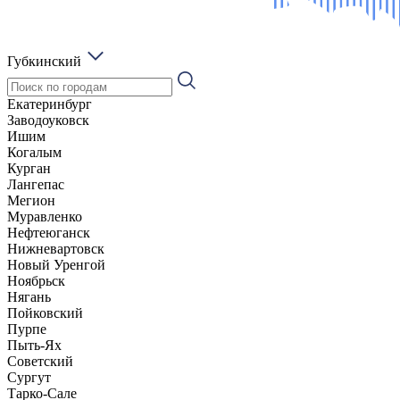
Губкинский
Екатеринбург
Заводоуковск
Ишим
Когалым
Курган
Лангепас
Мегион
Муравленко
Нефтеюганск
Нижневартовск
Новый Уренгой
Ноябрьск
Нягань
Пойковский
Пурпе
Пыть-Ях
Советский
Сургут
Тарко-Сале