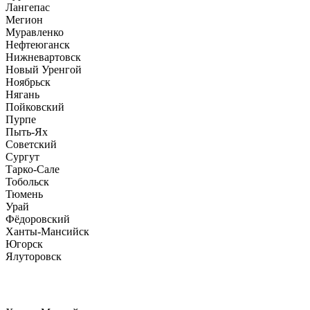
Лангепас
Мегион
Муравленко
Нефтеюганск
Нижневартовск
Новый Уренгой
Ноябрьск
Нягань
Пойковский
Пурпе
Пыть-Ях
Советский
Сургут
Тарко-Сале
Тобольск
Тюмень
Урай
Фёдоровский
Ханты-Мансийск
Югорск
Ялуторовск