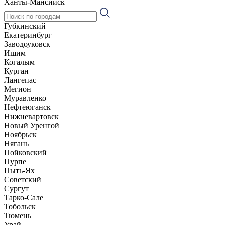
Ханты-Мансийск
Губкинский
Екатеринбург
Заводоуковск
Ишим
Когалым
Курган
Лангепас
Мегион
Муравленко
Нефтеюганск
Нижневартовск
Новый Уренгой
Ноябрьск
Нягань
Пойковский
Пурпе
Пыть-Ях
Советский
Сургут
Тарко-Сале
Тобольск
Тюмень
Урай