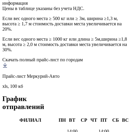
информация
Цены в таблице указаны без учета НДС.
Если вес одного места ≥ 500 кг или ≥ 3м, ширина ≥1,3 м,
высота ≥ 1,7 м стоимость доставки места увеличивается на
20%.
Если вес одного места ≥ 1000 кг или длина ≥ 5м,ширина ≥1,8
м, высота ≥ 2,0 м стоимость доставки места увеличивается на
30%.
Скачать полный прайс-лист по городам
Прайс-лист Меркурий-Авто
xls, 100 кб
График
отправлений
ФИЛИАЛ
ПН
ВТ
СР
ЧТ
ПТ
СБ
ВС
14:00
14:00