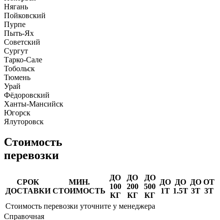
Нягань
Пойковский
Пурпе
Пыть-Ях
Советский
Сургут
Тарко-Сале
Тобольск
Тюмень
Урай
Фёдоровский
Ханты-Мансийск
Югорск
Ялуторовск
Стоимость
перевозки
ДО
ДО
ДО
СРОК
МИН.
ДО
ДО
ДО
ОТ
100
200
500
ДОСТАВКИ
СТОИМОСТЬ
1Т
1.5Т
3Т
3Т
КГ
КГ
КГ
Стоимость перевозки уточните у менеджера
Справочная