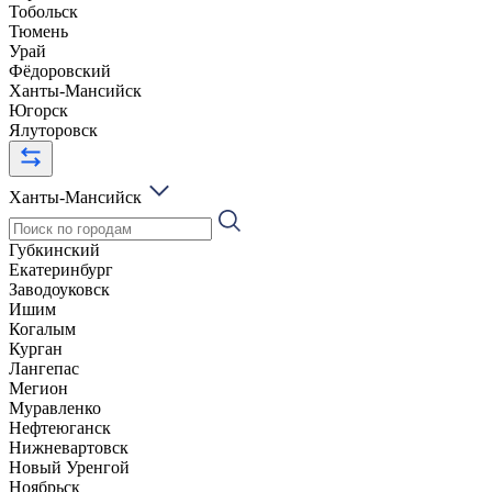
Тобольск
Тюмень
Урай
Фёдоровский
Ханты-Мансийск
Югорск
Ялуторовск
Ханты-Мансийск
Губкинский
Екатеринбург
Заводоуковск
Ишим
Когалым
Курган
Лангепас
Мегион
Муравленко
Нефтеюганск
Нижневартовск
Новый Уренгой
Ноябрьск