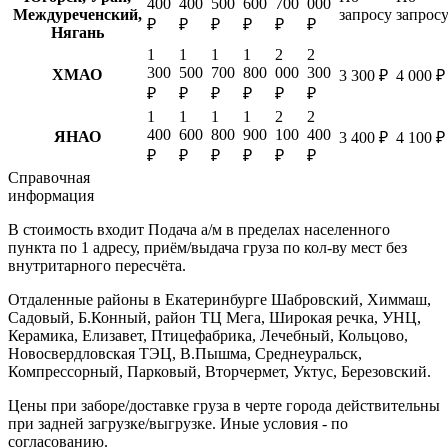
400
400
500
600
700
000
Междуреченский,
запросу
запрос
₽
₽
₽
₽
₽
₽
Нягань
1
1
1
1
2
2
300
500
700
800
000
300
ХМАО
3 300 ₽
4 000 ₽
₽
₽
₽
₽
₽
₽
1
1
1
1
2
2
400
600
800
900
100
400
ЯНАО
3 400 ₽
4 100 ₽
₽
₽
₽
₽
₽
₽
Справочная
информация
В стоимость входит
Подача а/м в пределах населенного
пункта по 1 адресу, приём/выдача груза по кол-ву мест без
внутритарного пересчёта.
Отдаленные районы в Екатеринбурге
Шабровский, Химмаш,
Садовый, Б.Конный, район ТЦ Мега, Широкая речка, УНЦ,
Керамика, Елизавет, Птицефабрика, Лечебный, Кольцово,
Новосвердловская ТЭЦ, В.Пышма, Среднеуральск,
Компрессорный, Парковый, Вторчермет, Уктус, Березовский.
Цены при заборе/доставке груза в черте города действительны
при задней загрузке/выгрузке. Иные условия - по
согласованию.