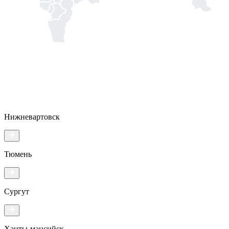
Нижневартовск
Тюмень
Сургут
Ханты-мансийск