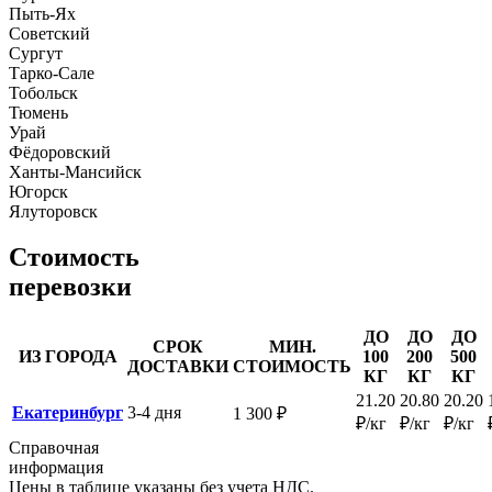
Пыть-Ях
Советский
Сургут
Тарко-Сале
Тобольск
Тюмень
Урай
Фёдоровский
Ханты-Мансийск
Югорск
Ялуторовск
Стоимость
перевозки
ДО
ДО
ДО
СРОК
МИН.
ИЗ ГОРОДА
100
200
500
ДОСТАВКИ
СТОИМОСТЬ
КГ
КГ
КГ
21.20
20.80
20.20
Екатеринбург
3-4 дня
1 300 ₽
₽/кг
₽/кг
₽/кг
Справочная
информация
Цены в таблице указаны без учета НДС.