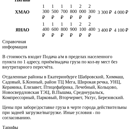
1
1
1
1
2
2
300
500
700
800
000
300
ХМАО
3 300 ₽
4 000 ₽
₽
₽
₽
₽
₽
₽
1
1
1
1
2
2
400
600
800
900
100
400
ЯНАО
3 400 ₽
4 100 ₽
₽
₽
₽
₽
₽
₽
Справочная
информация
В стоимость входит
Подача а/м в пределах населенного
пункта по 1 адресу, приём/выдача груза по кол-ву мест без
внутритарного пересчёта.
Отдаленные районы в Екатеринбурге
Шабровский, Химмаш,
Садовый, Б.Конный, район ТЦ Мега, Широкая речка, УНЦ,
Керамика, Елизавет, Птицефабрика, Лечебный, Кольцово,
Новосвердловская ТЭЦ, В.Пышма, Среднеуральск,
Компрессорный, Парковый, Вторчермет, Уктус, Березовский.
Цены при заборе/доставке груза в черте города действительны
при задней загрузке/выгрузке. Иные условия - по
согласованию.
Тарифы