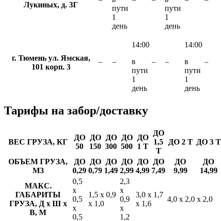
−
−
−
−
−
Лукиных, д. 3Г
пути
пути
1
1
день
день
14:00
14:00
г. Тюмень ул. Ямская,
в
в
−
−
−
−
−
101 корп. 3
пути
пути
1
1
день
день
Тарифы
на забор/доставку
ДО
ДО
ДО
ДО
ДО
ДО
ВЕС ГРУЗА, КГ
1,5
ДО 2 Т
ДО 3 Т
50
150
300
500
1 Т
Т
ОБЪЕМ ГРУЗА,
ДО
ДО
ДО
ДО
ДО
ДО
ДО
ДО
М3
0,29
0,79
1,49
2,99
4,99
7,49
9,99
14,99
0,5
2,3
МАКС.
х
х
ГАБАРИТЫ
1,5 х 0,9
3,0 х 1,7
0,5
0,9
4,0 х 2,0 х 2,0
ГРУЗА, Д х Ш х
х 1,0
х 1,6
х
х
В, М
0,5
1,2