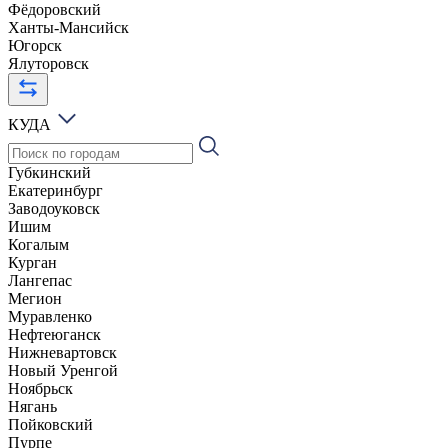
Фёдоровский
Ханты-Мансийск
Югорск
Ялуторовск
КУДА
Губкинский
Екатеринбург
Заводоуковск
Ишим
Когалым
Курган
Лангепас
Мегион
Муравленко
Нефтеюганск
Нижневартовск
Новый Уренгой
Ноябрьск
Нягань
Пойковский
Пурпе