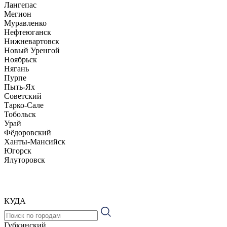
Лангепас
Мегион
Муравленко
Нефтеюганск
Нижневартовск
Новый Уренгой
Ноябрьск
Нягань
Пурпе
Пыть-Ях
Советский
Тарко-Сале
Тобольск
Урай
Фёдоровский
Ханты-Мансийск
Югорск
Ялуторовск
КУДА
Губкинский