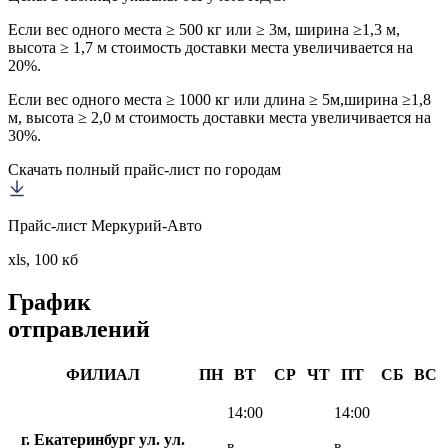
Если вес одного места ≥ 500 кг или ≥ 3м, ширина ≥1,3 м,
высота ≥ 1,7 м стоимость доставки места увеличивается на
20%.
Если вес одного места ≥ 1000 кг или длина ≥ 5м,ширина ≥1,8
м, высота ≥ 2,0 м стоимость доставки места увеличивается на
30%.
Скачать полный прайс-лист по городам
Прайс-лист Меркурий-Авто
xls, 100 кб
График
отправлений
ФИЛИАЛ
ПН
ВТ
СР
ЧТ
ПТ
СБ
ВС
14:00
14:00
г. Екатеринбург ул. ул.
в
в