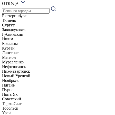
ОТКУДА
Екатеринбург
Тюмень
Сургут
Заводоуковск
Губкинский
Ишим
Когалым
Курган
Лангепас
Мегион
Муравленко
Нефтеюганск
Нижневартовск
Новый Уренгой
Ноябрьск
Нягань
Пурпе
Пыть-Ях
Советский
Тарко-Сале
Тобольск
Урай