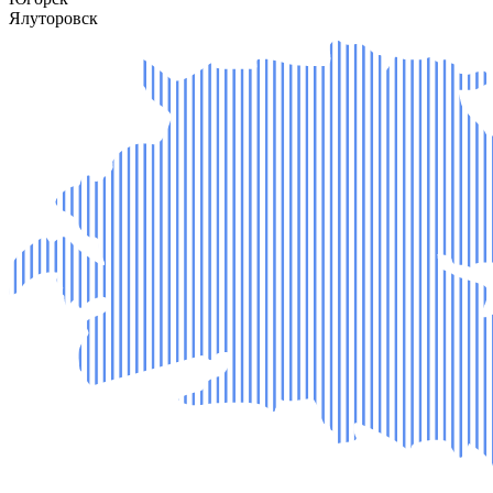
Ялуторовск