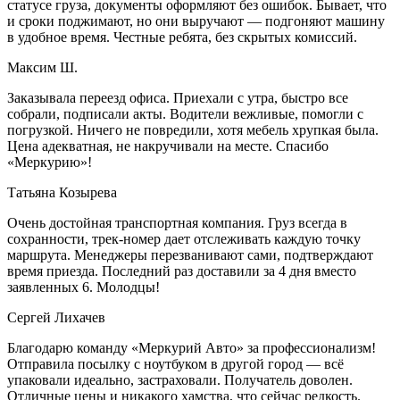
статусе груза, документы оформляют без ошибок. Бывает, что
и сроки поджимают, но они выручают — подгоняют машину
в удобное время. Честные ребята, без скрытых комиссий.
Максим Ш.
Заказывала переезд офиса. Приехали с утра, быстро все
собрали, подписали акты. Водители вежливые, помогли с
погрузкой. Ничего не повредили, хотя мебель хрупкая была.
Цена адекватная, не накручивали на месте. Спасибо
«Меркурию»!
Татьяна Козырева
Очень достойная транспортная компания. Груз всегда в
сохранности, трек-номер дает отслеживать каждую точку
маршрута. Менеджеры перезванивают сами, подтверждают
время приезда. Последний раз доставили за 4 дня вместо
заявленных 6. Молодцы!
Сергей Лихачев
Благодарю команду «Меркурий Авто» за профессионализм!
Отправила посылку с ноутбуком в другой город — всё
упаковали идеально, застраховали. Получатель доволен.
Отличные цены и никакого хамства, что сейчас редкость.