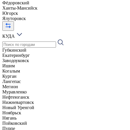
Фёдоровский
Ханты-Мансийск
Югорск
Ялуторовск
КУДА
Губкинский
Екатеринбург
Заводоуковск
Ишим
Когалым
Курган
Лангепас
Мегион
Муравленко
Нефтеюганск
Нижневартовск
Новый Уренгой
Ноябрьск
Нягань
Пойковский
Пурпе