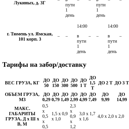
−
−
−
−
−
Лукиных, д. 3Г
пути
пути
1
1
день
день
14:00
14:00
г. Тюмень ул. Ямская,
в
в
−
−
−
−
−
101 корп. 3
пути
пути
1
1
день
день
Тарифы
на забор/доставку
ДО
ДО
ДО
ДО
ДО
ДО
ВЕС ГРУЗА, КГ
1,5
ДО 2 Т
ДО 3 Т
50
150
300
500
1 Т
Т
ОБЪЕМ ГРУЗА,
ДО
ДО
ДО
ДО
ДО
ДО
ДО
ДО
М3
0,29
0,79
1,49
2,99
4,99
7,49
9,99
14,99
0,5
2,3
МАКС.
х
х
ГАБАРИТЫ
1,5 х 0,9
3,0 х 1,7
0,5
0,9
4,0 х 2,0 х 2,0
ГРУЗА, Д х Ш х
х 1,0
х 1,6
х
х
В, М
0,5
1,2