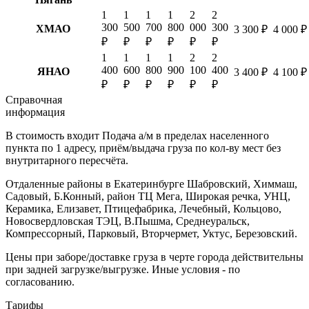
1
1
1
1
2
2
300
500
700
800
000
300
ХМАО
3 300 ₽
4 000 ₽
₽
₽
₽
₽
₽
₽
1
1
1
1
2
2
400
600
800
900
100
400
ЯНАО
3 400 ₽
4 100 ₽
₽
₽
₽
₽
₽
₽
Справочная
информация
В стоимость входит
Подача а/м в пределах населенного
пункта по 1 адресу, приём/выдача груза по кол-ву мест без
внутритарного пересчёта.
Отдаленные районы в Екатеринбурге
Шабровский, Химмаш,
Садовый, Б.Конный, район ТЦ Мега, Широкая речка, УНЦ,
Керамика, Елизавет, Птицефабрика, Лечебный, Кольцово,
Новосвердловская ТЭЦ, В.Пышма, Среднеуральск,
Компрессорный, Парковый, Вторчермет, Уктус, Березовский.
Цены при заборе/доставке груза в черте города действительны
при задней загрузке/выгрузке. Иные условия - по
согласованию.
Тарифы