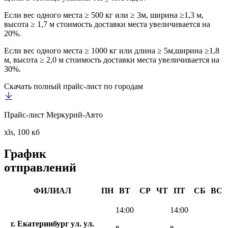
Если вес одного места ≥ 500 кг или ≥ 3м, ширина ≥1,3 м,
высота ≥ 1,7 м стоимость доставки места увеличивается на
20%.
Если вес одного места ≥ 1000 кг или длина ≥ 5м,ширина ≥1,8
м, высота ≥ 2,0 м стоимость доставки места увеличивается на
30%.
Скачать полный прайс-лист по городам
Прайс-лист Меркурий-Авто
xls, 100 кб
График
отправлений
ФИЛИАЛ
ПН
ВТ
СР
ЧТ
ПТ
СБ
ВС
14:00
14:00
г. Екатеринбург ул. ул.
в
в