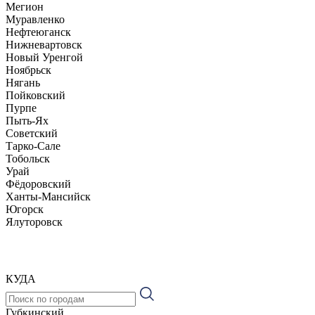
Мегион
Муравленко
Нефтеюганск
Нижневартовск
Новый Уренгой
Ноябрьск
Нягань
Пойковский
Пурпе
Пыть-Ях
Советский
Тарко-Сале
Тобольск
Урай
Фёдоровский
Ханты-Мансийск
Югорск
Ялуторовск
КУДА
Губкинский