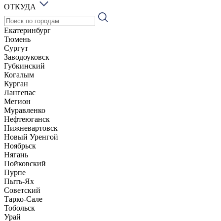
ОТКУДА
Екатеринбург
Тюмень
Сургут
Заводоуковск
Губкинский
Когалым
Курган
Лангепас
Мегион
Муравленко
Нефтеюганск
Нижневартовск
Новый Уренгой
Ноябрьск
Нягань
Пойковский
Пурпе
Пыть-Ях
Советский
Тарко-Сале
Тобольск
Урай