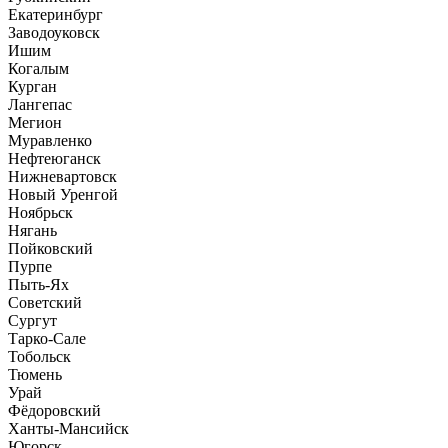
Екатеринбург
Заводоуковск
Ишим
Когалым
Курган
Лангепас
Мегион
Муравленко
Нефтеюганск
Нижневартовск
Новый Уренгой
Ноябрьск
Нягань
Пойковский
Пурпе
Пыть-Ях
Советский
Сургут
Тарко-Сале
Тобольск
Тюмень
Урай
Фёдоровский
Ханты-Мансийск
Югорск