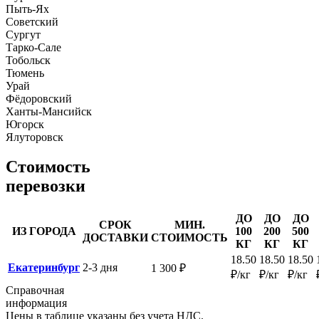
Пыть-Ях
Советский
Сургут
Тарко-Сале
Тобольск
Тюмень
Урай
Фёдоровский
Ханты-Мансийск
Югорск
Ялуторовск
Стоимость
перевозки
ДО
ДО
ДО
СРОК
МИН.
ИЗ ГОРОДА
100
200
500
ДОСТАВКИ
СТОИМОСТЬ
КГ
КГ
КГ
18.50
18.50
18.50
Екатеринбург
2-3 дня
1 300 ₽
₽/кг
₽/кг
₽/кг
Справочная
информация
Цены в таблице указаны без учета НДС.