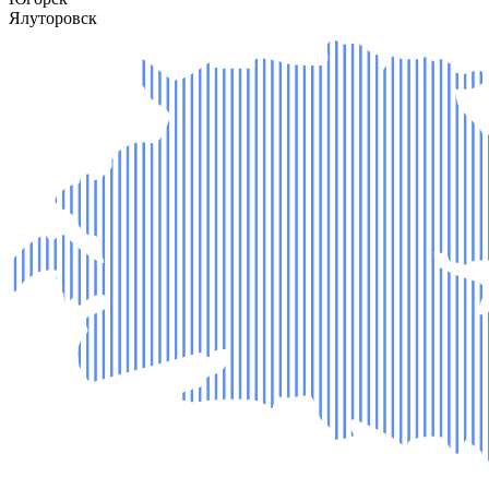
Ялуторовск