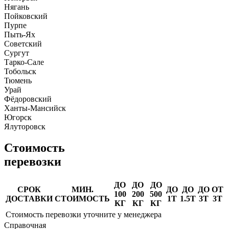
Нягань
Пойковский
Пурпе
Пыть-Ях
Советский
Сургут
Тарко-Сале
Тобольск
Тюмень
Урай
Фёдоровский
Ханты-Мансийск
Югорск
Ялуторовск
Стоимость
перевозки
ДО
ДО
ДО
СРОК
МИН.
ДО
ДО
ДО
ОТ
100
200
500
ДОСТАВКИ
СТОИМОСТЬ
1Т
1.5Т
3Т
3Т
КГ
КГ
КГ
Стоимость перевозки уточните у менеджера
Справочная