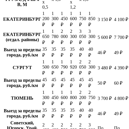
х
х
В, М
0,5
1,2
1
1
1
1
1
1
200
300
450
600
750
850
ЕКАТЕРИНБУРГ
3 150 ₽
4 100 ₽
₽
₽
₽
₽
₽
₽
1
1
2
2
3
3
ЕКАТЕРИНБУРГ
650
780
000
300
050
300
5 600 ₽
7 700 ₽
(отдал. районы)
₽
₽
₽
₽
₽
₽
35
35
35
35
40
40
Выезд за пределы
46 ₽
49 ₽
города, руб./км
₽
₽
₽
₽
₽
₽
1
1
1
1
2
2
500
650
790
920
050
300
СУРГУТ
3 480 ₽
4 390 ₽
₽
₽
₽
₽
₽
₽
45
45
45
45
45
45
Выезд за пределы
50 ₽
60 ₽
города, руб./км
₽
₽
₽
₽
₽
₽
1
1
1
1
2
2
300
450
600
800
200
750
ТЮМЕНЬ
3 700 ₽
4 800 ₽
₽
₽
₽
₽
₽
₽
35
35
35
35
40
40
Выезд за пределы
46 ₽
49 ₽
города, руб./км
₽
₽
₽
₽
₽
₽
Советский,
2
2
2
2
2
3
Югорск, Урай,
По
По