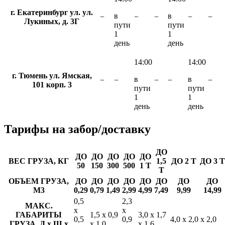
г. Екатеринбург ул. ул.
в
в
−
−
−
−
−
Лукиных, д. 3Г
пути
пути
1
1
день
день
14:00
14:00
г. Тюмень ул. Ямская,
в
в
−
−
−
−
−
101 корп. 3
пути
пути
1
1
день
день
Тарифы
на забор/доставку
ДО
ДО
ДО
ДО
ДО
ДО
ВЕС ГРУЗА, КГ
1,5
ДО 2 Т
ДО 3 Т
50
150
300
500
1 Т
Т
ОБЪЕМ ГРУЗА,
ДО
ДО
ДО
ДО
ДО
ДО
ДО
ДО
М3
0,29
0,79
1,49
2,99
4,99
7,49
9,99
14,99
0,5
2,3
МАКС.
х
х
ГАБАРИТЫ
1,5 х 0,9
3,0 х 1,7
0,5
0,9
4,0 х 2,0 х 2,0
ГРУЗА, Д х Ш х
х 1,0
х 1,6