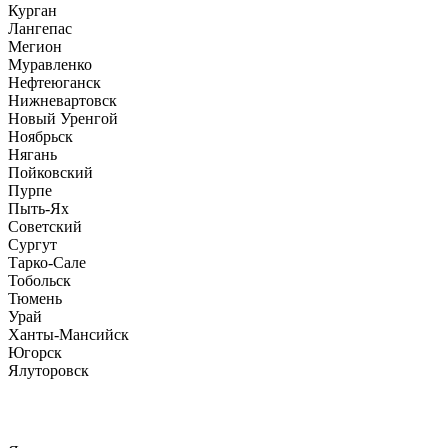
Курган
Лангепас
Мегион
Муравленко
Нефтеюганск
Нижневартовск
Новый Уренгой
Ноябрьск
Нягань
Пойковский
Пурпе
Пыть-Ях
Советский
Сургут
Тарко-Сале
Тобольск
Тюмень
Урай
Ханты-Мансийск
Югорск
Ялуторовск