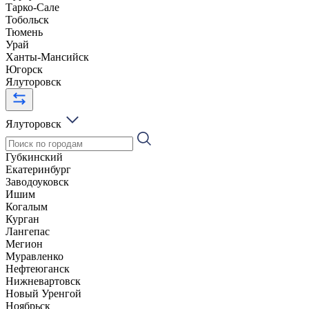
Тарко-Сале
Тобольск
Тюмень
Урай
Ханты-Мансийск
Югорск
Ялуторовск
Ялуторовск
Губкинский
Екатеринбург
Заводоуковск
Ишим
Когалым
Курган
Лангепас
Мегион
Муравленко
Нефтеюганск
Нижневартовск
Новый Уренгой
Ноябрьск