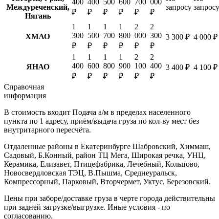
400
400
500
600
700
000
Междуреченский,
запросу
запрос
₽
₽
₽
₽
₽
₽
Нягань
1
1
1
1
2
2
300
500
700
800
000
300
ХМАО
3 300 ₽
4 000 ₽
₽
₽
₽
₽
₽
₽
1
1
1
1
2
2
400
600
800
900
100
400
ЯНАО
3 400 ₽
4 100 ₽
₽
₽
₽
₽
₽
₽
Справочная
информация
В стоимость входит
Подача а/м в пределах населенного
пункта по 1 адресу, приём/выдача груза по кол-ву мест без
внутритарного пересчёта.
Отдаленные районы в Екатеринбурге
Шабровский, Химмаш,
Садовый, Б.Конный, район ТЦ Мега, Широкая речка, УНЦ,
Керамика, Елизавет, Птицефабрика, Лечебный, Кольцово,
Новосвердловская ТЭЦ, В.Пышма, Среднеуральск,
Компрессорный, Парковый, Вторчермет, Уктус, Березовский.
Цены при заборе/доставке груза в черте города действительны
при задней загрузке/выгрузке. Иные условия - по
согласованию.