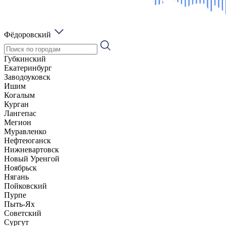
Фёдоровский
Губкинский
Екатеринбург
Заводоуковск
Ишим
Когалым
Курган
Лангепас
Мегион
Муравленко
Нефтеюганск
Нижневартовск
Новый Уренгой
Ноябрьск
Нягань
Пойковский
Пурпе
Пыть-Ях
Советский
Сургут