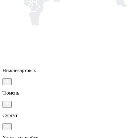
Нижневартовск
Тюмень
Сургут
Ханты-мансийск