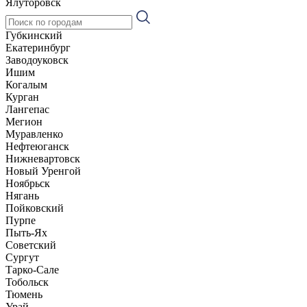
Ялуторовск
Губкинский
Екатеринбург
Заводоуковск
Ишим
Когалым
Курган
Лангепас
Мегион
Муравленко
Нефтеюганск
Нижневартовск
Новый Уренгой
Ноябрьск
Нягань
Пойковский
Пурпе
Пыть-Ях
Советский
Сургут
Тарко-Сале
Тобольск
Тюмень
Урай