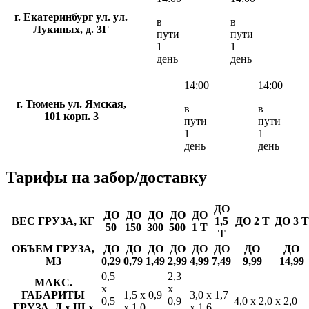
г. Екатеринбург ул. ул.
в
в
−
−
−
−
−
Лукиных, д. 3Г
пути
пути
1
1
день
день
14:00
14:00
г. Тюмень ул. Ямская,
в
в
−
−
−
−
−
101 корп. 3
пути
пути
1
1
день
день
Тарифы
на забор/доставку
ДО
ДО
ДО
ДО
ДО
ДО
ВЕС ГРУЗА, КГ
1,5
ДО 2 Т
ДО 3 Т
50
150
300
500
1 Т
Т
ОБЪЕМ ГРУЗА,
ДО
ДО
ДО
ДО
ДО
ДО
ДО
ДО
М3
0,29
0,79
1,49
2,99
4,99
7,49
9,99
14,99
0,5
2,3
МАКС.
х
х
ГАБАРИТЫ
1,5 х 0,9
3,0 х 1,7
0,5
0,9
4,0 х 2,0 х 2,0
ГРУЗА, Д х Ш х
х 1,0
х 1,6