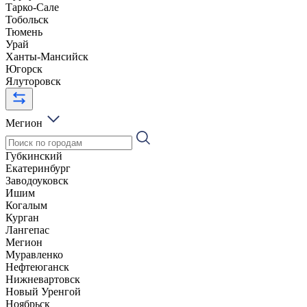
Тарко-Сале
Тобольск
Тюмень
Урай
Ханты-Мансийск
Югорск
Ялуторовск
Мегион
Губкинский
Екатеринбург
Заводоуковск
Ишим
Когалым
Курган
Лангепас
Мегион
Муравленко
Нефтеюганск
Нижневартовск
Новый Уренгой
Ноябрьск