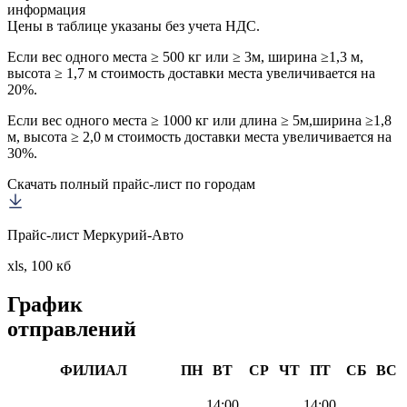
информация
Цены в таблице указаны без учета НДС.
Если вес одного места ≥ 500 кг или ≥ 3м, ширина ≥1,3 м,
высота ≥ 1,7 м стоимость доставки места увеличивается на
20%.
Если вес одного места ≥ 1000 кг или длина ≥ 5м,ширина ≥1,8
м, высота ≥ 2,0 м стоимость доставки места увеличивается на
30%.
Скачать полный прайс-лист по городам
Прайс-лист Меркурий-Авто
xls, 100 кб
График
отправлений
ФИЛИАЛ
ПН
ВТ
СР
ЧТ
ПТ
СБ
ВС
14:00
14:00