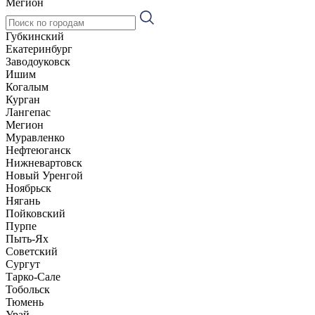
Мегион
Губкинский
Екатеринбург
Заводоуковск
Ишим
Когалым
Курган
Лангепас
Мегион
Муравленко
Нефтеюганск
Нижневартовск
Новый Уренгой
Ноябрьск
Нягань
Пойковский
Пурпе
Пыть-Ях
Советский
Сургут
Тарко-Сале
Тобольск
Тюмень
Урай