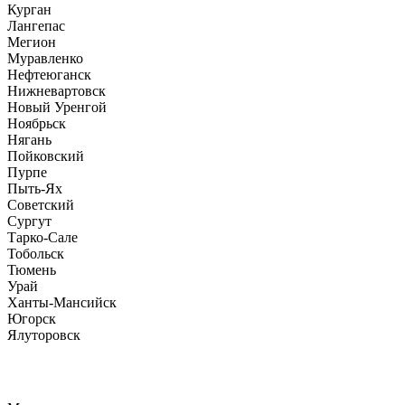
Курган
Лангепас
Мегион
Муравленко
Нефтеюганск
Нижневартовск
Новый Уренгой
Ноябрьск
Нягань
Пойковский
Пурпе
Пыть-Ях
Советский
Сургут
Тарко-Сале
Тобольск
Тюмень
Урай
Ханты-Мансийск
Югорск
Ялуторовск