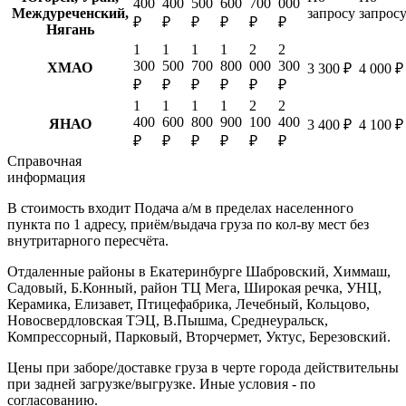
400
400
500
600
700
000
Междуреченский,
запросу
запрос
₽
₽
₽
₽
₽
₽
Нягань
1
1
1
1
2
2
300
500
700
800
000
300
ХМАО
3 300 ₽
4 000 ₽
₽
₽
₽
₽
₽
₽
1
1
1
1
2
2
400
600
800
900
100
400
ЯНАО
3 400 ₽
4 100 ₽
₽
₽
₽
₽
₽
₽
Справочная
информация
В стоимость входит
Подача а/м в пределах населенного
пункта по 1 адресу, приём/выдача груза по кол-ву мест без
внутритарного пересчёта.
Отдаленные районы в Екатеринбурге
Шабровский, Химмаш,
Садовый, Б.Конный, район ТЦ Мега, Широкая речка, УНЦ,
Керамика, Елизавет, Птицефабрика, Лечебный, Кольцово,
Новосвердловская ТЭЦ, В.Пышма, Среднеуральск,
Компрессорный, Парковый, Вторчермет, Уктус, Березовский.
Цены при заборе/доставке груза в черте города действительны
при задней загрузке/выгрузке. Иные условия - по
согласованию.