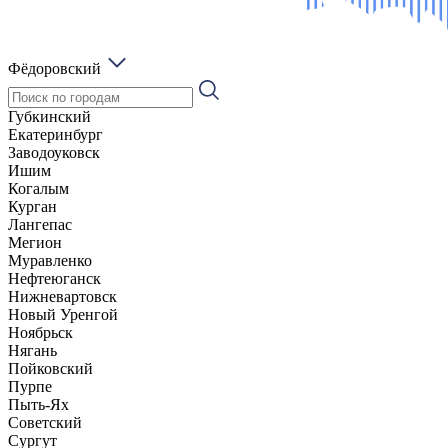
Фёдоровский
Губкинский
Екатеринбург
Заводоуковск
Ишим
Когалым
Курган
Лангепас
Мегион
Муравленко
Нефтеюганск
Нижневартовск
Новый Уренгой
Ноябрьск
Нягань
Пойковский
Пурпе
Пыть-Ях
Советский
Сургут