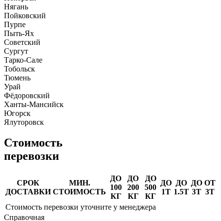
Нягань
Пойковский
Пурпе
Пыть-Ях
Советский
Сургут
Тарко-Сале
Тобольск
Тюмень
Урай
Фёдоровский
Ханты-Мансийск
Югорск
Ялуторовск
Стоимость
перевозки
ДО
ДО
ДО
СРОК
МИН.
ДО
ДО
ДО
ОТ
100
200
500
ДОСТАВКИ
СТОИМОСТЬ
1Т
1.5Т
3Т
3Т
КГ
КГ
КГ
Стоимость перевозки уточните у менеджера
Справочная