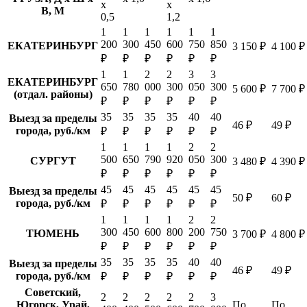
х
х
В, М
0,5
1,2
1
1
1
1
1
1
200
300
450
600
750
850
ЕКАТЕРИНБУРГ
3 150 ₽
4 100 ₽
₽
₽
₽
₽
₽
₽
1
1
2
2
3
3
ЕКАТЕРИНБУРГ
650
780
000
300
050
300
5 600 ₽
7 700 ₽
(отдал. районы)
₽
₽
₽
₽
₽
₽
35
35
35
35
40
40
Выезд за пределы
46 ₽
49 ₽
города, руб./км
₽
₽
₽
₽
₽
₽
1
1
1
1
2
2
500
650
790
920
050
300
СУРГУТ
3 480 ₽
4 390 ₽
₽
₽
₽
₽
₽
₽
45
45
45
45
45
45
Выезд за пределы
50 ₽
60 ₽
города, руб./км
₽
₽
₽
₽
₽
₽
1
1
1
1
2
2
300
450
600
800
200
750
ТЮМЕНЬ
3 700 ₽
4 800 ₽
₽
₽
₽
₽
₽
₽
35
35
35
35
40
40
Выезд за пределы
46 ₽
49 ₽
города, руб./км
₽
₽
₽
₽
₽
₽
Советский,
2
2
2
2
2
3
Югорск, Урай,
По
По