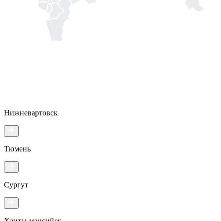
Нижневартовск
Тюмень
Сургут
Ханты-мансийск