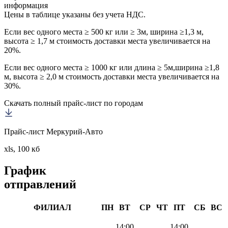
информация
Цены в таблице указаны без учета НДС.
Если вес одного места ≥ 500 кг или ≥ 3м, ширина ≥1,3 м,
высота ≥ 1,7 м стоимость доставки места увеличивается на
20%.
Если вес одного места ≥ 1000 кг или длина ≥ 5м,ширина ≥1,8
м, высота ≥ 2,0 м стоимость доставки места увеличивается на
30%.
Скачать полный прайс-лист по городам
Прайс-лист Меркурий-Авто
xls, 100 кб
График
отправлений
ФИЛИАЛ
ПН
ВТ
СР
ЧТ
ПТ
СБ
ВС
14:00
14:00