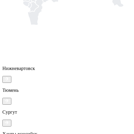
Нижневартовск
Тюмень
Сургут
Ханты-мансийск