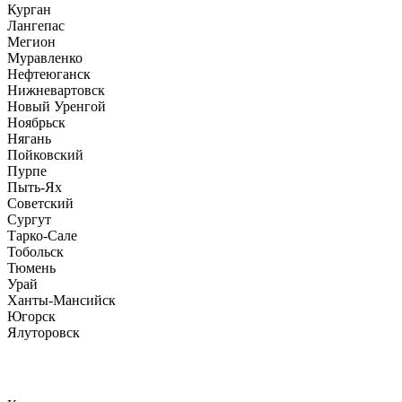
Курган
Лангепас
Мегион
Муравленко
Нефтеюганск
Нижневартовск
Новый Уренгой
Ноябрьск
Нягань
Пойковский
Пурпе
Пыть-Ях
Советский
Сургут
Тарко-Сале
Тобольск
Тюмень
Урай
Ханты-Мансийск
Югорск
Ялуторовск