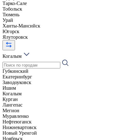
Тарко-Сале
Тобольск
Тюмень
Урай
Ханты-Мансийск
Югорск
Ялуторовск
Когалым
Губкинский
Екатеринбург
Заводоуковск
Ишим
Когалым
Курган
Лангепас
Мегион
Муравленко
Нефтеюганск
Нижневартовск
Новый Уренгой
Ноябрьск