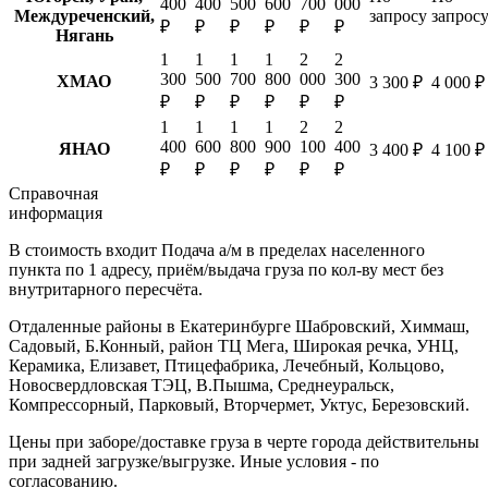
400
400
500
600
700
000
Междуреченский,
запросу
запрос
₽
₽
₽
₽
₽
₽
Нягань
1
1
1
1
2
2
300
500
700
800
000
300
ХМАО
3 300 ₽
4 000 ₽
₽
₽
₽
₽
₽
₽
1
1
1
1
2
2
400
600
800
900
100
400
ЯНАО
3 400 ₽
4 100 ₽
₽
₽
₽
₽
₽
₽
Справочная
информация
В стоимость входит
Подача а/м в пределах населенного
пункта по 1 адресу, приём/выдача груза по кол-ву мест без
внутритарного пересчёта.
Отдаленные районы в Екатеринбурге
Шабровский, Химмаш,
Садовый, Б.Конный, район ТЦ Мега, Широкая речка, УНЦ,
Керамика, Елизавет, Птицефабрика, Лечебный, Кольцово,
Новосвердловская ТЭЦ, В.Пышма, Среднеуральск,
Компрессорный, Парковый, Вторчермет, Уктус, Березовский.
Цены при заборе/доставке груза в черте города действительны
при задней загрузке/выгрузке. Иные условия - по
согласованию.