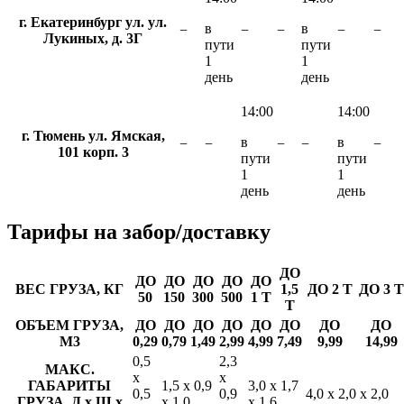
г. Екатеринбург ул. ул.
в
в
−
−
−
−
−
Лукиных, д. 3Г
пути
пути
1
1
день
день
14:00
14:00
г. Тюмень ул. Ямская,
в
в
−
−
−
−
−
101 корп. 3
пути
пути
1
1
день
день
Тарифы
на забор/доставку
ДО
ДО
ДО
ДО
ДО
ДО
ВЕС ГРУЗА, КГ
1,5
ДО 2 Т
ДО 3 Т
50
150
300
500
1 Т
Т
ОБЪЕМ ГРУЗА,
ДО
ДО
ДО
ДО
ДО
ДО
ДО
ДО
М3
0,29
0,79
1,49
2,99
4,99
7,49
9,99
14,99
0,5
2,3
МАКС.
х
х
ГАБАРИТЫ
1,5 х 0,9
3,0 х 1,7
0,5
0,9
4,0 х 2,0 х 2,0
ГРУЗА, Д х Ш х
х 1,0
х 1,6