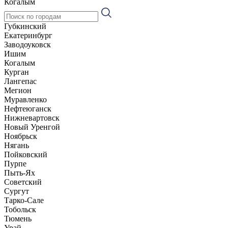
Когалым
Губкинский
Екатеринбург
Заводоуковск
Ишим
Когалым
Курган
Лангепас
Мегион
Муравленко
Нефтеюганск
Нижневартовск
Новый Уренгой
Ноябрьск
Нягань
Пойковский
Пурпе
Пыть-Ях
Советский
Сургут
Тарко-Сале
Тобольск
Тюмень
Урай