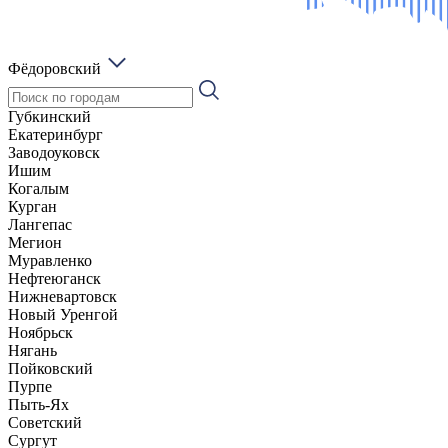
Фёдоровский
Губкинский
Екатеринбург
Заводоуковск
Ишим
Когалым
Курган
Лангепас
Мегион
Муравленко
Нефтеюганск
Нижневартовск
Новый Уренгой
Ноябрьск
Нягань
Пойковский
Пурпе
Пыть-Ях
Советский
Сургут