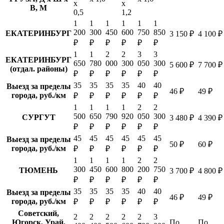
х
х
В, М
0,5
1,2
1
1
1
1
1
1
200
300
450
600
750
850
ЕКАТЕРИНБУРГ
3 150 ₽
4 100 ₽
₽
₽
₽
₽
₽
₽
1
1
2
2
3
3
ЕКАТЕРИНБУРГ
650
780
000
300
050
300
5 600 ₽
7 700 ₽
(отдал. районы)
₽
₽
₽
₽
₽
₽
35
35
35
35
40
40
Выезд за пределы
46 ₽
49 ₽
города, руб./км
₽
₽
₽
₽
₽
₽
1
1
1
1
2
2
500
650
790
920
050
300
СУРГУТ
3 480 ₽
4 390 ₽
₽
₽
₽
₽
₽
₽
45
45
45
45
45
45
Выезд за пределы
50 ₽
60 ₽
города, руб./км
₽
₽
₽
₽
₽
₽
1
1
1
1
2
2
300
450
600
800
200
750
ТЮМЕНЬ
3 700 ₽
4 800 ₽
₽
₽
₽
₽
₽
₽
35
35
35
35
40
40
Выезд за пределы
46 ₽
49 ₽
города, руб./км
₽
₽
₽
₽
₽
₽
Советский,
2
2
2
2
2
3
Югорск, Урай,
По
По