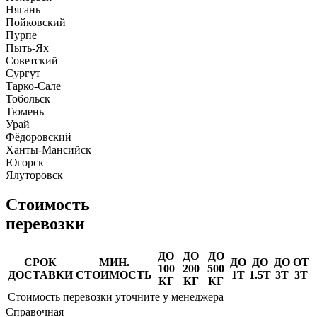
Нягань
Пойковский
Пурпе
Пыть-Ях
Советский
Сургут
Тарко-Сале
Тобольск
Тюмень
Урай
Фёдоровский
Ханты-Мансийск
Югорск
Ялуторовск
Стоимость
перевозки
ДО
ДО
ДО
СРОК
МИН.
ДО
ДО
ДО
ОТ
100
200
500
ДОСТАВКИ
СТОИМОСТЬ
1Т
1.5Т
3Т
3Т
КГ
КГ
КГ
Стоимость перевозки уточните у менеджера
Справочная