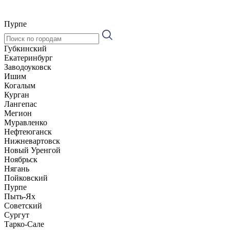
Пурпе
Губкинский
Екатеринбург
Заводоуковск
Ишим
Когалым
Курган
Лангепас
Мегион
Муравленко
Нефтеюганск
Нижневартовск
Новый Уренгой
Ноябрьск
Нягань
Пойковский
Пурпе
Пыть-Ях
Советский
Сургут
Тарко-Сале