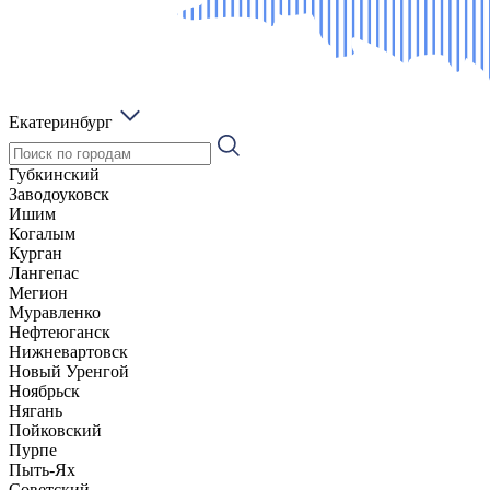
Екатеринбург
Губкинский
Заводоуковск
Ишим
Когалым
Курган
Лангепас
Мегион
Муравленко
Нефтеюганск
Нижневартовск
Новый Уренгой
Ноябрьск
Нягань
Пойковский
Пурпе
Пыть-Ях
Советский