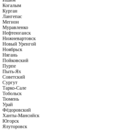
Когалым
Курган
Лангепас
Мегион
Муравленко
Нефтеюганск
Нижневартовск
Новый Уренгой
Ноябрьск
Нягань
Пойковский
Пурпе
Пыть-Ях
Советский
Сургут
Тарко-Сале
Тобольск
Тюмень
Урай
Фёдоровский
Ханты-Мансийск
Югорск
Ялуторовск