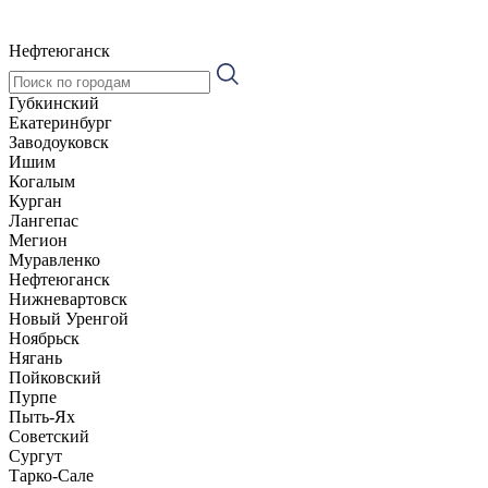
Нефтеюганск
Губкинский
Екатеринбург
Заводоуковск
Ишим
Когалым
Курган
Лангепас
Мегион
Муравленко
Нефтеюганск
Нижневартовск
Новый Уренгой
Ноябрьск
Нягань
Пойковский
Пурпе
Пыть-Ях
Советский
Сургут
Тарко-Сале