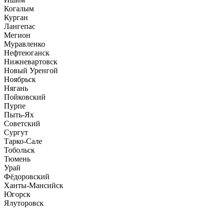
Когалым
Курган
Лангепас
Мегион
Муравленко
Нефтеюганск
Нижневартовск
Новый Уренгой
Ноябрьск
Нягань
Пойковский
Пурпе
Пыть-Ях
Советский
Сургут
Тарко-Сале
Тобольск
Тюмень
Урай
Фёдоровский
Ханты-Мансийск
Югорск
Ялуторовск