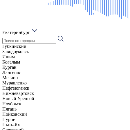
Екатеринбург
Губкинский
Заводоуковск
Ишим
Когалым
Курган
Лангепас
Мегион
Муравленко
Нефтеюганск
Нижневартовск
Новый Уренгой
Ноябрьск
Нягань
Пойковский
Пурпе
Пыть-Ях
Советский